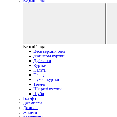
Верхній одяг
Верхній одяг
Весь верхній одяг
Джинсові куртки
Дублянки
Куртки
Пальта
Плащі
Пухові куртки
Тренчі
Шкіряні куртки
Шуби
Гольфи
Джемпери
Джинси
Жилети