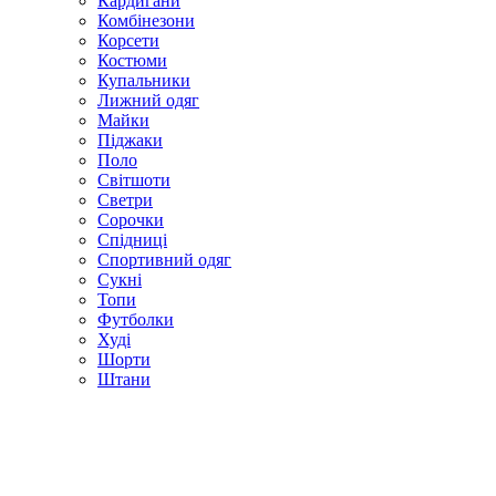
Кардигани
Комбінезони
Корсети
Костюми
Купальники
Лижний одяг
Майки
Піджаки
Поло
Світшоти
Светри
Сорочки
Спідниці
Спортивний одяг
Сукні
Топи
Футболки
Худі
Шорти
Штани