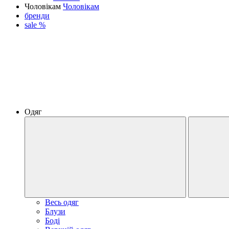
Чоловікам
Чоловікам
бренди
sale %
Одяг
Весь одяг
Блузи
Боді