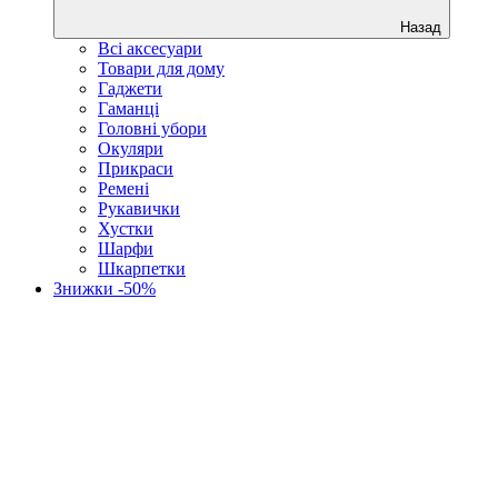
Назад
Всі аксесуари
Товари для дому
Гаджети
Гаманці
Головні убори
Окуляри
Прикраси
Ремені
Рукавички
Хустки
Шарфи
Шкарпетки
Знижки -50%