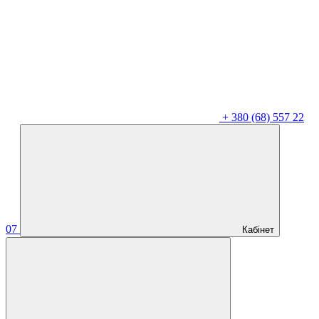
+
380 (68) 557 22
07
Кабінет