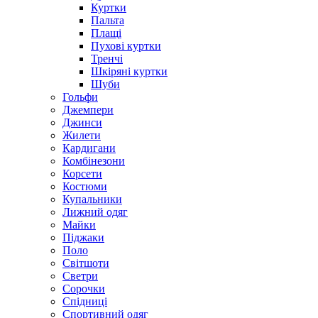
Куртки
Пальта
Плащі
Пухові куртки
Тренчі
Шкіряні куртки
Шуби
Гольфи
Джемпери
Джинси
Жилети
Кардигани
Комбінезони
Корсети
Костюми
Купальники
Лижний одяг
Майки
Піджаки
Поло
Світшоти
Светри
Сорочки
Спідниці
Спортивний одяг