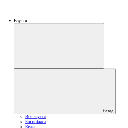
Взуття
Назад
Все взуття
Босоніжки
Кеди