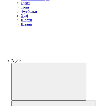
Сукні
Топи
Футболки
Худі
Шорти
Штани
Взуття