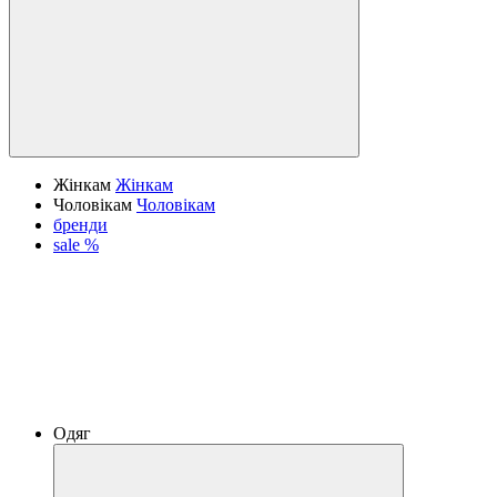
Жінкам
Жінкам
Чоловікам
Чоловікам
бренди
sale %
Одяг