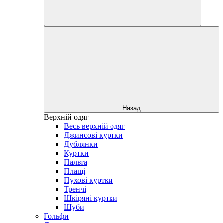
Назад
Верхній одяг
Весь верхній одяг
Джинсові куртки
Дублянки
Куртки
Пальта
Плащі
Пухові куртки
Тренчі
Шкіряні куртки
Шуби
Гольфи