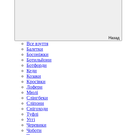
Назад
Все взуття
Балетки
Босоніжки
Ботильйони
Ботфорди
Кеди
Козаки
Кросівки
Лофери
Мюлі
Слінгбеки
Сліпони
Снігоходи
Туфлі
Уггі
Черевики
Чоботи