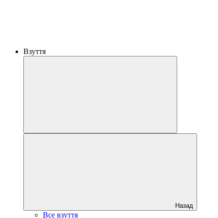
Взуття
Назад
Все взуття