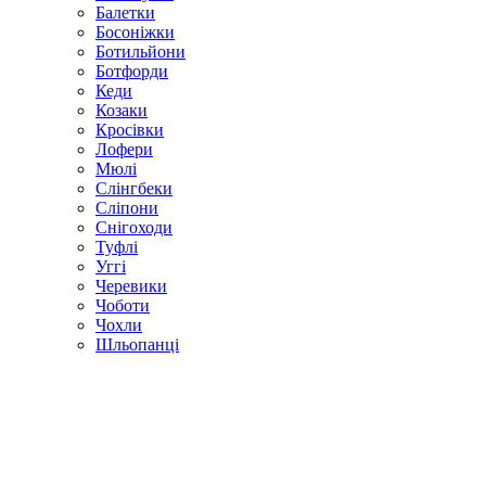
Балетки
Босоніжки
Ботильйони
Ботфорди
Кеди
Козаки
Кросівки
Лофери
Мюлі
Слінгбеки
Сліпони
Снігоходи
Туфлі
Уггі
Черевики
Чоботи
Чохли
Шльопанці