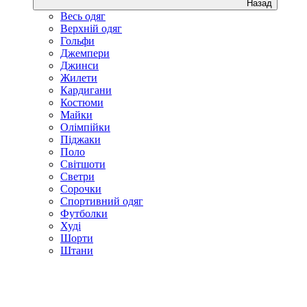
Назад
Весь одяг
Верхній одяг
Гольфи
Джемпери
Джинси
Жилети
Кардигани
Костюми
Майки
Олімпійки
Піджаки
Поло
Світшоти
Светри
Сорочки
Спортивний одяг
Футболки
Худі
Шорти
Штани