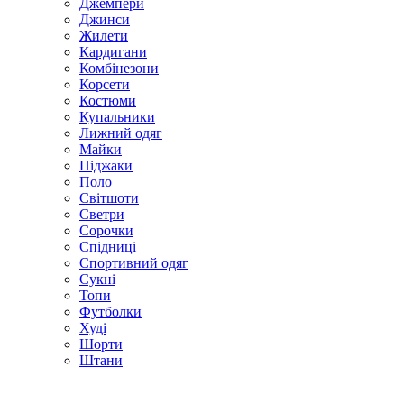
Джемпери
Джинси
Жилети
Кардигани
Комбінезони
Корсети
Костюми
Купальники
Лижний одяг
Майки
Піджаки
Поло
Світшоти
Светри
Сорочки
Спідниці
Спортивний одяг
Сукні
Топи
Футболки
Худі
Шорти
Штани