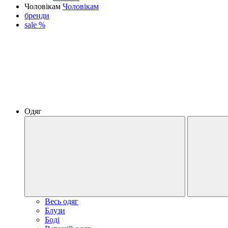
Чоловікам
Чоловікам
бренди
sale %
Одяг
Весь одяг
Блузи
Боді