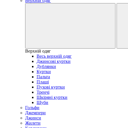
Верхній одяг
Верхній одяг
Весь верхній одяг
Джинсові куртки
Дублянки
Куртки
Пальта
Плащі
Пухові куртки
Тренчі
Шкіряні куртки
Шуби
Гольфи
Джемпери
Джинси
Жилети