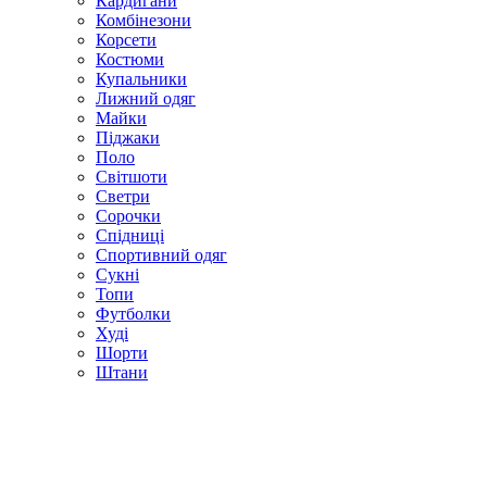
Кардигани
Комбінезони
Корсети
Костюми
Купальники
Лижний одяг
Майки
Піджаки
Поло
Світшоти
Светри
Сорочки
Спідниці
Спортивний одяг
Сукні
Топи
Футболки
Худі
Шорти
Штани