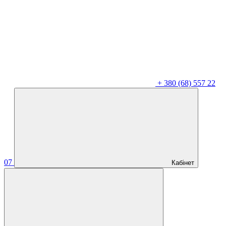
+
380 (68) 557 22
07
Кабінет