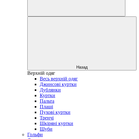
Назад
Верхній одяг
Весь верхній одяг
Джинсові куртки
Дублянки
Куртки
Пальта
Плащі
Пухові куртки
Тренчі
Шкіряні куртки
Шуби
Гольфи