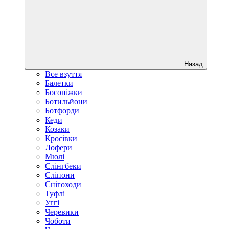
Назад
Все взуття
Балетки
Босоніжки
Ботильйони
Ботфорди
Кеди
Козаки
Кросівки
Лофери
Мюлі
Слінгбеки
Сліпони
Снігоходи
Туфлі
Уггі
Черевики
Чоботи