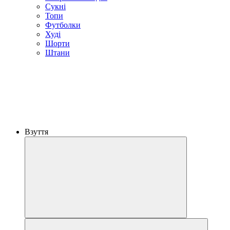
Сукні
Топи
Футболки
Худі
Шорти
Штани
Взуття