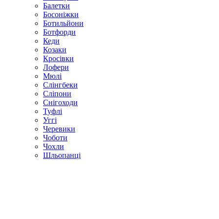
Балетки
Босоніжки
Ботильйони
Ботфорди
Кеди
Козаки
Кросівки
Лофери
Мюлі
Слінгбеки
Сліпони
Снігоходи
Туфлі
Уггі
Черевики
Чоботи
Чохли
Шльопанці