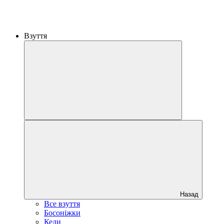
Взуття
Назад
Все взуття
Босоніжки
Кеди