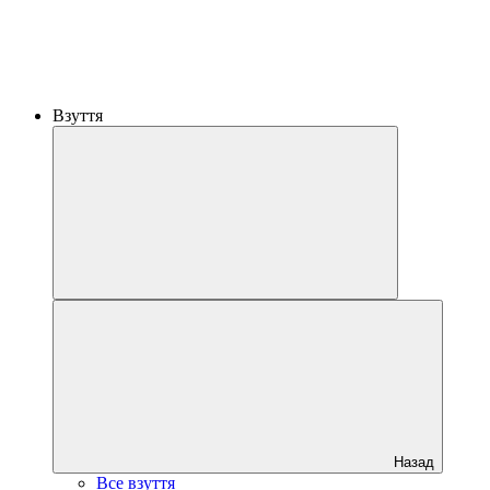
Взуття
Назад
Все взуття