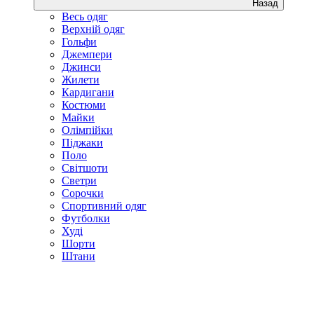
Назад
Весь одяг
Верхній одяг
Гольфи
Джемпери
Джинси
Жилети
Кардигани
Костюми
Майки
Олімпійки
Піджаки
Поло
Світшоти
Светри
Сорочки
Спортивний одяг
Футболки
Худі
Шорти
Штани