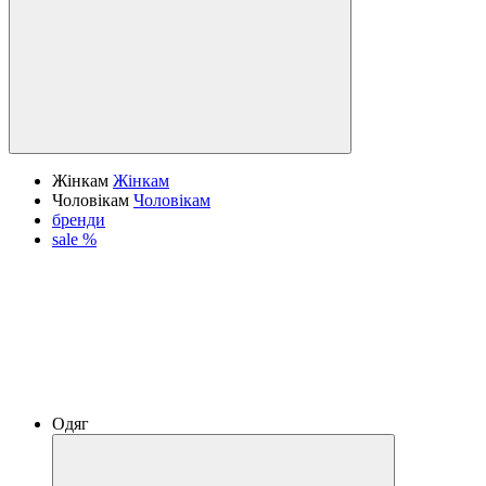
Жінкам
Жінкам
Чоловікам
Чоловікам
бренди
sale %
Одяг