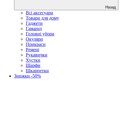
Назад
Всі аксесуари
Товари для дому
Гаджети
Гаманці
Головні убори
Окуляри
Прикраси
Ремені
Рукавички
Хустки
Шарфи
Шкарпетки
Знижки -50%