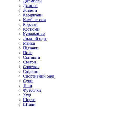
Джемпери
Джинси
Жилети
Кардигани
Комбінезони
Корсети
Костюми
Купальники
Лижний одяг
Майки
Піджаки
Поло
Світшоти
Светри
Сорочки
Спідниці
Спортивний одяг
Сукні
Топи
Футболки
Худі
Шорти
Штани