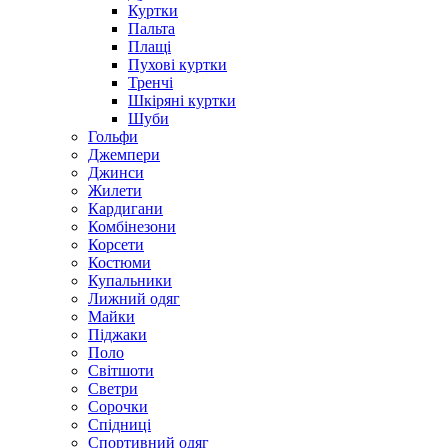
Куртки
Пальта
Плащі
Пухові куртки
Тренчі
Шкіряні куртки
Шуби
Гольфи
Джемпери
Джинси
Жилети
Кардигани
Комбінезони
Корсети
Костюми
Купальники
Лижний одяг
Майки
Піджаки
Поло
Світшоти
Светри
Сорочки
Спідниці
Спортивний одяг