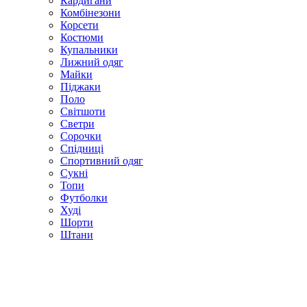
Кардигани
Комбінезони
Корсети
Костюми
Купальники
Лижний одяг
Майки
Піджаки
Поло
Світшоти
Светри
Сорочки
Спідниці
Спортивний одяг
Сукні
Топи
Футболки
Худі
Шорти
Штани