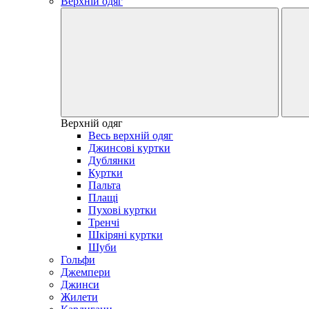
Верхній одяг
Верхній одяг
Весь верхній одяг
Джинсові куртки
Дублянки
Куртки
Пальта
Плащі
Пухові куртки
Тренчі
Шкіряні куртки
Шуби
Гольфи
Джемпери
Джинси
Жилети