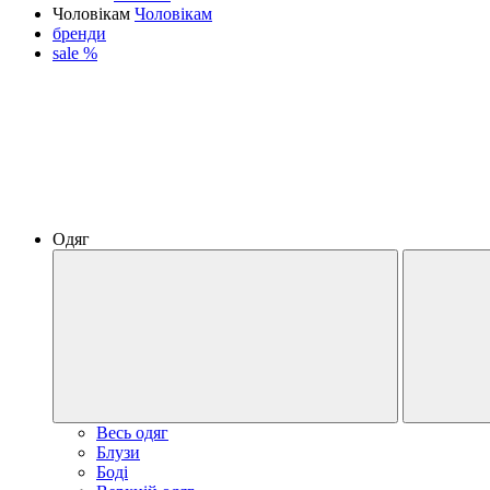
Чоловікам
Чоловікам
бренди
sale %
Одяг
Весь одяг
Блузи
Боді