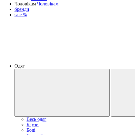
Чоловікам
Чоловікам
бренди
sale %
Одяг
Весь одяг
Блузи
Боді