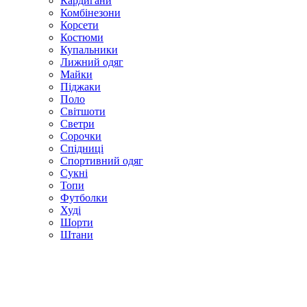
Кардигани
Комбінезони
Корсети
Костюми
Купальники
Лижний одяг
Майки
Піджаки
Поло
Світшоти
Светри
Сорочки
Спідниці
Спортивний одяг
Сукні
Топи
Футболки
Худі
Шорти
Штани