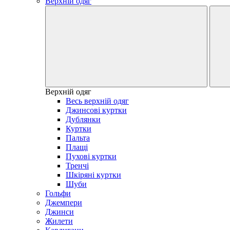
Верхній одяг
Верхній одяг
Весь верхній одяг
Джинсові куртки
Дублянки
Куртки
Пальта
Плащі
Пухові куртки
Тренчі
Шкіряні куртки
Шуби
Гольфи
Джемпери
Джинси
Жилети