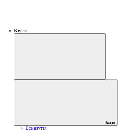
Взуття
Назад
Все взуття