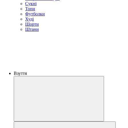
Сукні
Топи
Футболки
Худі
Шорти
Штани
Взуття