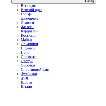
Назад
Весь одяг
Верхній одяг
Гольфи
Джемпери
Джинси
Жилети
Кардигани
Костюми
Майки
Олімпійки
Піджаки
Поло
Світшоти
Светри
Сорочки
Спортивний одяг
Футболки
Худі
Шорти
Штани