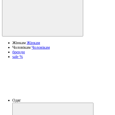
Жінкам
Жінкам
Чоловікам
Чоловікам
бренди
sale %
Одяг