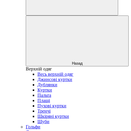
Назад
Верхній одяг
Весь верхній одяг
Джинсові куртки
Дублянки
Куртки
Пальта
Плащі
Пухові куртки
Тренчі
Шкіряні куртки
Шуби
Гольфи