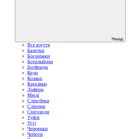
Назад
Все взуття
Балетки
Босоніжки
Ботильйони
Ботфорди
Кеди
Козаки
Кросівки
Лофери
Мюлі
Слінгбеки
Сліпони
Снігоходи
Туфлі
Уггі
Черевики
Чоботи