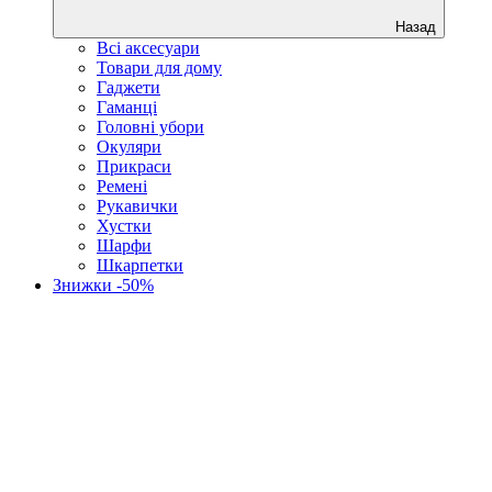
Назад
Всі аксесуари
Товари для дому
Гаджети
Гаманці
Головні убори
Окуляри
Прикраси
Ремені
Рукавички
Хустки
Шарфи
Шкарпетки
Знижки -50%