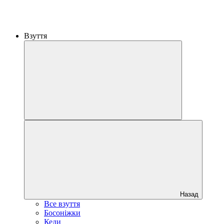
Взуття
Назад
Все взуття
Босоніжки
Кеди