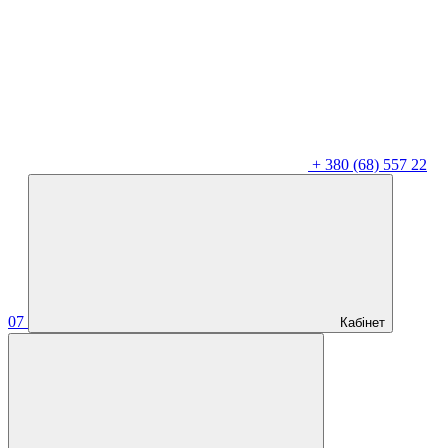
+
380 (68) 557 22
07
Кабінет