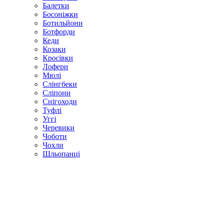
Балетки
Босоніжки
Ботильйони
Ботфорди
Кеди
Козаки
Кросівки
Лофери
Мюлі
Слінгбеки
Сліпони
Снігоходи
Туфлі
Уггі
Черевики
Чоботи
Чохли
Шльопанці