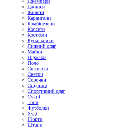
Джемпери
Джинси
Жилети
Кардигани
Комбінезони
Корсети
Костюми
Купальники
Лижний одяг
Майки
Піджаки
Поло
Світшоти
Светри
Сорочки
Спідниці
Спортивний одяг
Сукні
Топи
Футболки
Худі
Шорти
Штани