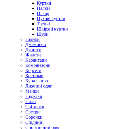
Куртки
Пальта
Плащі
Пухові куртки
Тренчі
Шкіряні куртки
Шуби
Гольфи
Джемпери
Джинси
Жилети
Кардигани
Комбінезони
Корсети
Костюми
Купальники
Лижний одяг
Майки
Піджаки
Поло
Світшоти
Светри
Сорочки
Спідниці
Спортивний одяг