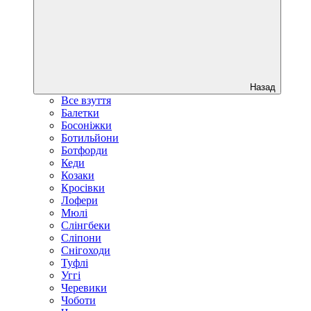
Назад
Все взуття
Балетки
Босоніжки
Ботильйони
Ботфорди
Кеди
Козаки
Кросівки
Лофери
Мюлі
Слінгбеки
Сліпони
Снігоходи
Туфлі
Уггі
Черевики
Чоботи