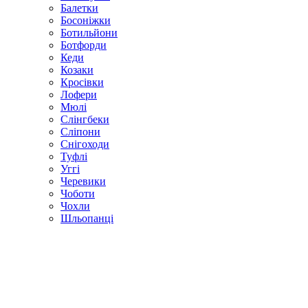
Балетки
Босоніжки
Ботильйони
Ботфорди
Кеди
Козаки
Кросівки
Лофери
Мюлі
Слінгбеки
Сліпони
Снігоходи
Туфлі
Уггі
Черевики
Чоботи
Чохли
Шльопанці