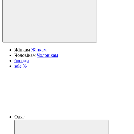
Жінкам
Жінкам
Чоловікам
Чоловікам
бренди
sale %
Одяг