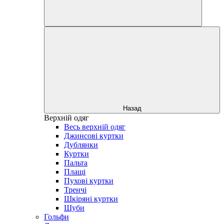
Назад
Верхній одяг
Весь верхній одяг
Джинсові куртки
Дублянки
Куртки
Пальта
Плащі
Пухові куртки
Тренчі
Шкіряні куртки
Шуби
Гольфи