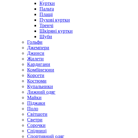
Куртки
Пальта
Плащі
Пухові куртки
Тренчі
Шкіряні куртки
Шуби
Гольфи
Джемпери
Джинси
Жилети
Кардигани
Комбінезони
Корсети
Костюми
Купальники
Лижний одяг
Майки
Піджаки
Поло
Світшоти
Светри
Сорочки
Спідниці
Спортивний одяг