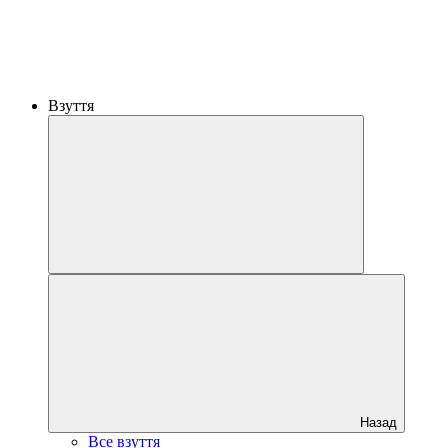
Взуття
Назад
Все взуття