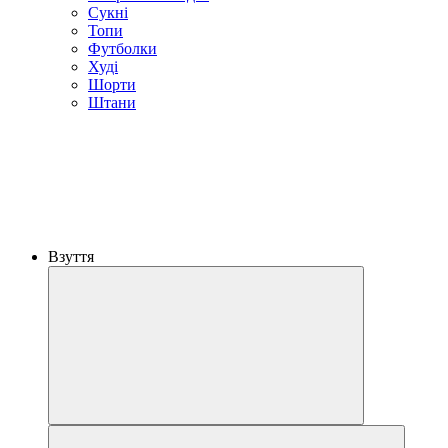
Сукні
Топи
Футболки
Худі
Шорти
Штани
Взуття