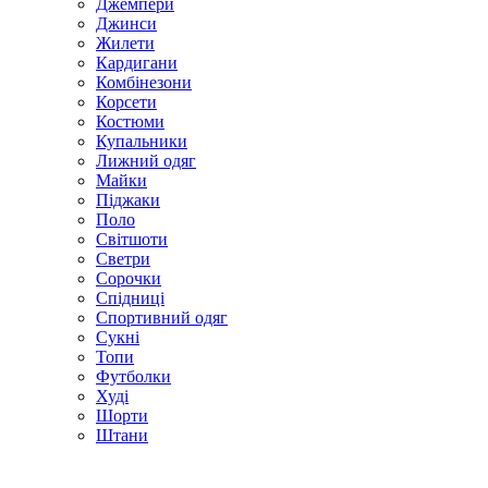
Джемпери
Джинси
Жилети
Кардигани
Комбінезони
Корсети
Костюми
Купальники
Лижний одяг
Майки
Піджаки
Поло
Світшоти
Светри
Сорочки
Спідниці
Спортивний одяг
Сукні
Топи
Футболки
Худі
Шорти
Штани