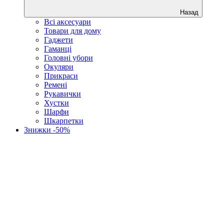
Назад
Всі аксесуари
Товари для дому
Гаджети
Гаманці
Головні убори
Окуляри
Прикраси
Ремені
Рукавички
Хустки
Шарфи
Шкарпетки
Знижки -50%