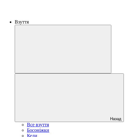
Взуття
Назад
Все взуття
Босоніжки
Кеди