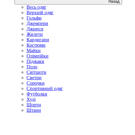
Назад
Весь одяг
Верхній одяг
Гольфи
Джемпери
Джинси
Жилети
Кардигани
Костюми
Майки
Олімпійки
Піджаки
Поло
Світшоти
Светри
Сорочки
Спортивний одяг
Футболки
Худі
Шорти
Штани