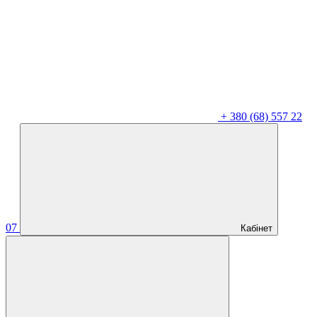
+
380 (68) 557 22
07
Кабінет