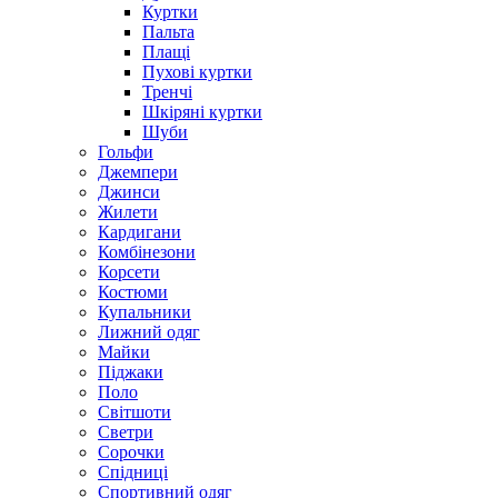
Куртки
Пальта
Плащі
Пухові куртки
Тренчі
Шкіряні куртки
Шуби
Гольфи
Джемпери
Джинси
Жилети
Кардигани
Комбінезони
Корсети
Костюми
Купальники
Лижний одяг
Майки
Піджаки
Поло
Світшоти
Светри
Сорочки
Спідниці
Спортивний одяг