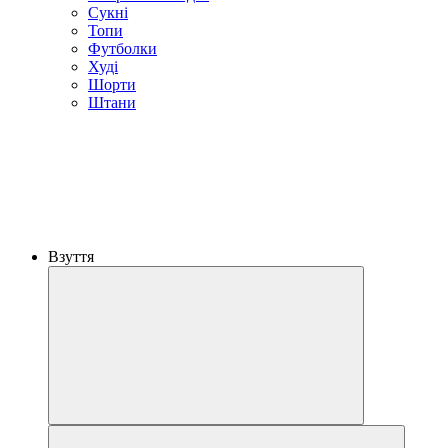
Сукні
Топи
Футболки
Худі
Шорти
Штани
Взуття