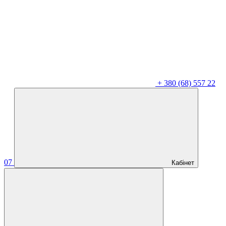
+
380 (68) 557 22
07
Кабінет