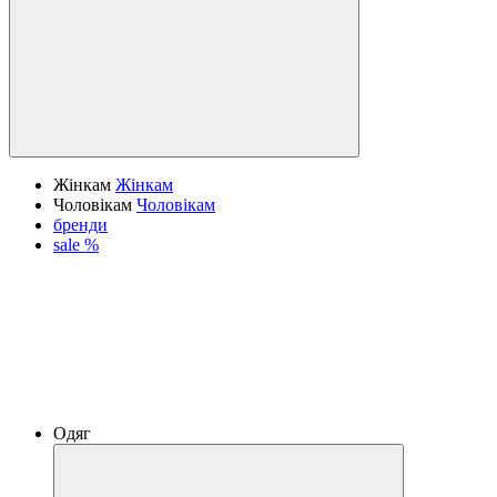
Жінкам
Жінкам
Чоловікам
Чоловікам
бренди
sale %
Одяг