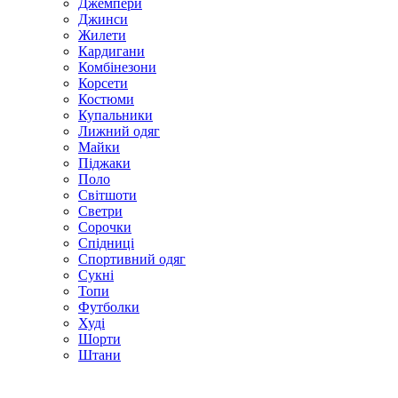
Джемпери
Джинси
Жилети
Кардигани
Комбінезони
Корсети
Костюми
Купальники
Лижний одяг
Майки
Піджаки
Поло
Світшоти
Светри
Сорочки
Спідниці
Спортивний одяг
Сукні
Топи
Футболки
Худі
Шорти
Штани