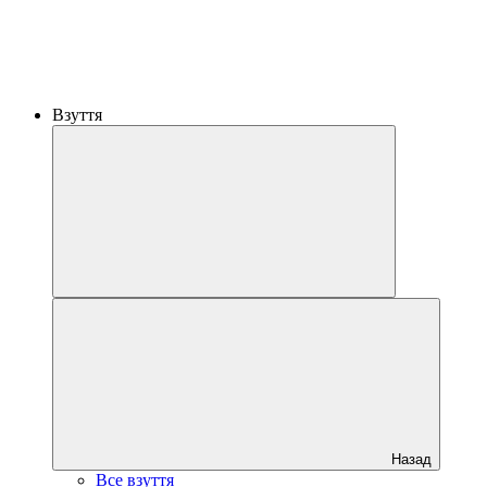
Взуття
Назад
Все взуття