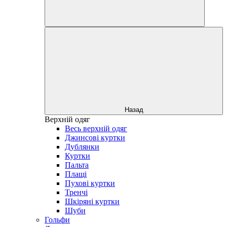
Назад
Верхній одяг
Весь верхній одяг
Джинсові куртки
Дублянки
Куртки
Пальта
Плащі
Пухові куртки
Тренчі
Шкіряні куртки
Шуби
Гольфи