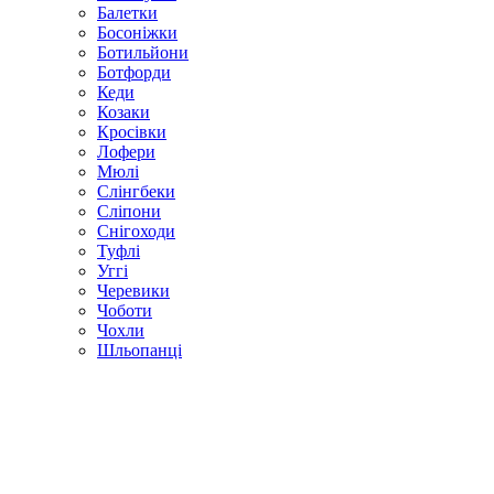
Балетки
Босоніжки
Ботильйони
Ботфорди
Кеди
Козаки
Кросівки
Лофери
Мюлі
Слінгбеки
Сліпони
Снігоходи
Туфлі
Уггі
Черевики
Чоботи
Чохли
Шльопанці