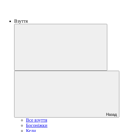
Взуття
Назад
Все взуття
Босоніжки
Кеди