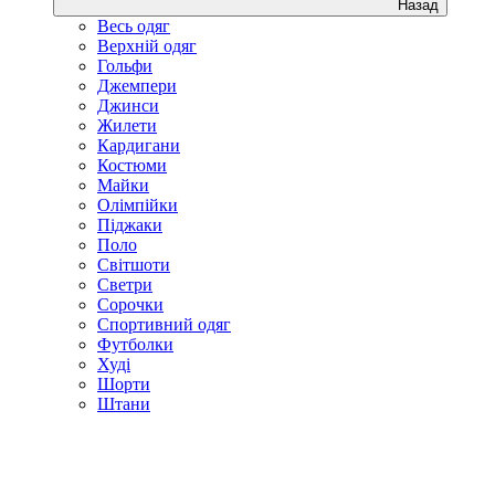
Назад
Весь одяг
Верхній одяг
Гольфи
Джемпери
Джинси
Жилети
Кардигани
Костюми
Майки
Олімпійки
Піджаки
Поло
Світшоти
Светри
Сорочки
Спортивний одяг
Футболки
Худі
Шорти
Штани