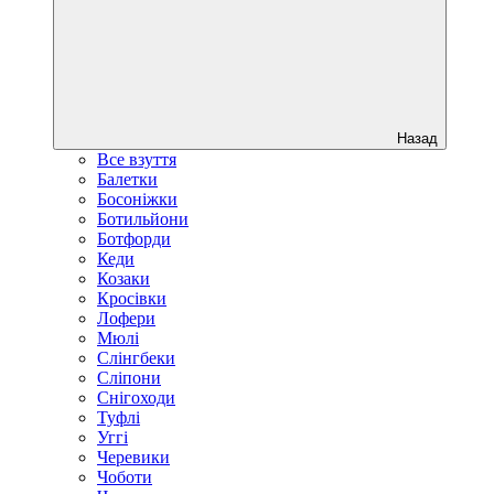
Назад
Все взуття
Балетки
Босоніжки
Ботильйони
Ботфорди
Кеди
Козаки
Кросівки
Лофери
Мюлі
Слінгбеки
Сліпони
Снігоходи
Туфлі
Уггі
Черевики
Чоботи