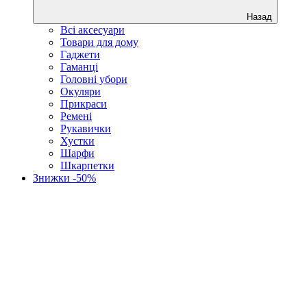
Назад
Всі аксесуари
Товари для дому
Гаджети
Гаманці
Головні убори
Окуляри
Прикраси
Ремені
Рукавички
Хустки
Шарфи
Шкарпетки
Знижки -50%