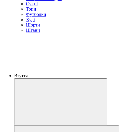
Сукні
Топи
Футболки
Худі
Шорти
Штани
Взуття