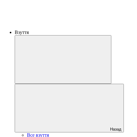
Взуття
Назад
Все взуття