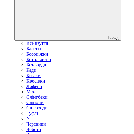
Назад
Все взуття
Балетки
Босоніжки
Ботильйони
Ботфорди
Кеди
Козаки
Кросівки
Лофери
Мюлі
Слінгбеки
Сліпони
Снігоходи
Туфлі
Уггі
Черевики
Чоботи