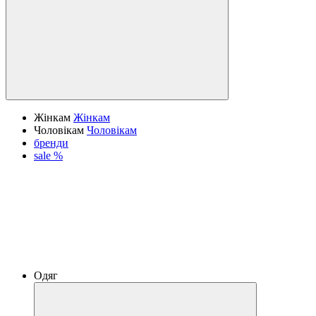
Жінкам
Жінкам
Чоловікам
Чоловікам
бренди
sale %
Одяг