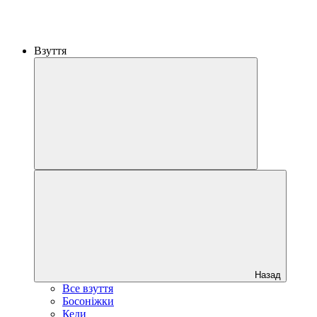
Взуття
Назад
Все взуття
Босоніжки
Кеди