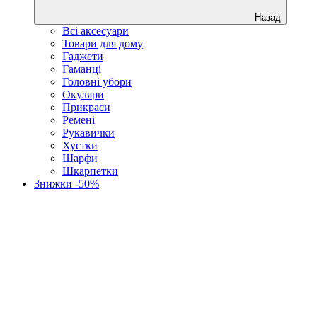
Назад
Всі аксесуари
Товари для дому
Гаджети
Гаманці
Головні убори
Окуляри
Прикраси
Ремені
Рукавички
Хустки
Шарфи
Шкарпетки
Знижки -50%