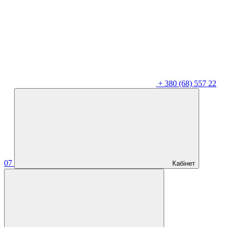
+
380 (68) 557 22
07
Кабінет