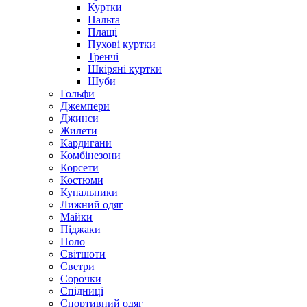
Куртки
Пальта
Плащі
Пухові куртки
Тренчі
Шкіряні куртки
Шуби
Гольфи
Джемпери
Джинси
Жилети
Кардигани
Комбінезони
Корсети
Костюми
Купальники
Лижний одяг
Майки
Піджаки
Поло
Світшоти
Светри
Сорочки
Спідниці
Спортивний одяг