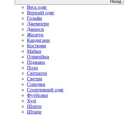
Назад
Весь одяг
Верхній одяг
Гольфи
Джемпери
Джинси
Жилети
Кардигани
Костюми
Майки
Олімпійки
Піджаки
Поло
Світшоти
Светри
Сорочки
Спортивний одяг
Футболки
Худі
Шорти
Штани