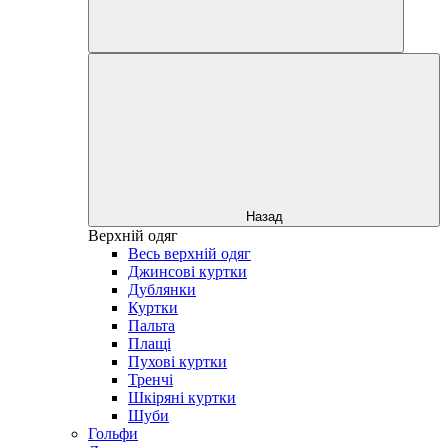
Назад
Верхній одяг
Весь верхній одяг
Джинсові куртки
Дублянки
Куртки
Пальта
Плащі
Пухові куртки
Тренчі
Шкіряні куртки
Шуби
Гольфи