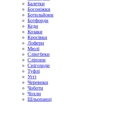
Балетки
Босоніжки
Ботильйони
Ботфорди
Кеди
Козаки
Кросівки
Лофери
Мюлі
Слінгбеки
Сліпони
Снігоходи
Туфлі
Уггі
Черевики
Чоботи
Чохли
Шльопанці