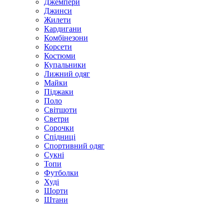
Джемпери
Джинси
Жилети
Кардигани
Комбінезони
Корсети
Костюми
Купальники
Лижний одяг
Майки
Піджаки
Поло
Світшоти
Светри
Сорочки
Спідниці
Спортивний одяг
Сукні
Топи
Футболки
Худі
Шорти
Штани