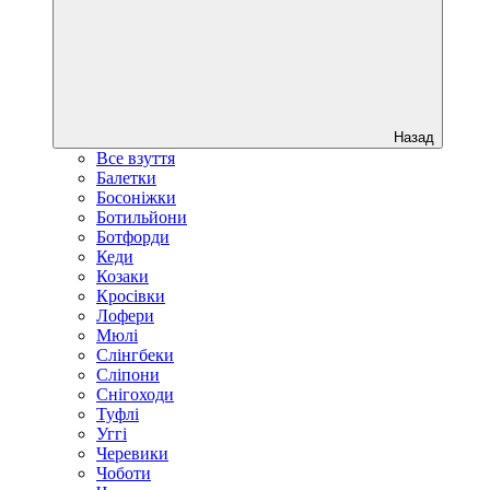
Назад
Все взуття
Балетки
Босоніжки
Ботильйони
Ботфорди
Кеди
Козаки
Кросівки
Лофери
Мюлі
Слінгбеки
Сліпони
Снігоходи
Туфлі
Уггі
Черевики
Чоботи