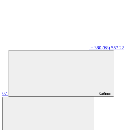
+
380 (68) 557 22
07
Кабінет