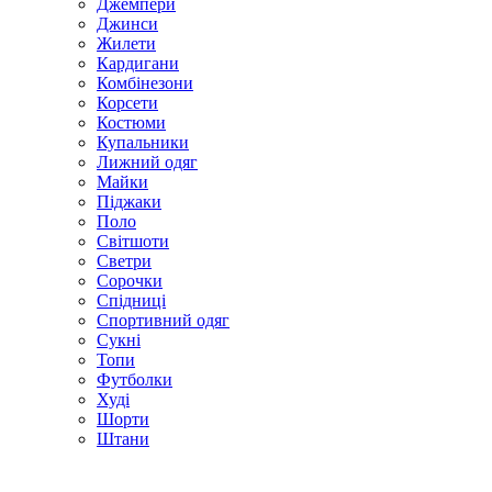
Джемпери
Джинси
Жилети
Кардигани
Комбінезони
Корсети
Костюми
Купальники
Лижний одяг
Майки
Піджаки
Поло
Світшоти
Светри
Сорочки
Спідниці
Спортивний одяг
Сукні
Топи
Футболки
Худі
Шорти
Штани