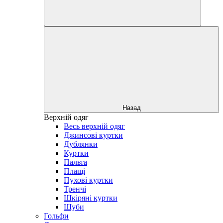
Назад
Верхній одяг
Весь верхній одяг
Джинсові куртки
Дублянки
Куртки
Пальта
Плащі
Пухові куртки
Тренчі
Шкіряні куртки
Шуби
Гольфи