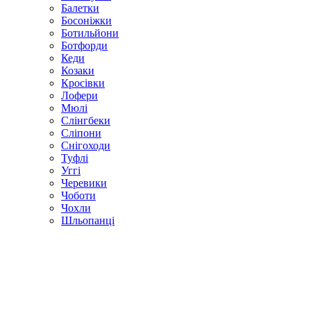
Балетки
Босоніжки
Ботильйони
Ботфорди
Кеди
Козаки
Кросівки
Лофери
Мюлі
Слінгбеки
Сліпони
Снігоходи
Туфлі
Уггі
Черевики
Чоботи
Чохли
Шльопанці