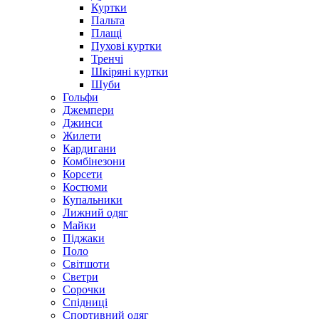
Куртки
Пальта
Плащі
Пухові куртки
Тренчі
Шкіряні куртки
Шуби
Гольфи
Джемпери
Джинси
Жилети
Кардигани
Комбінезони
Корсети
Костюми
Купальники
Лижний одяг
Майки
Піджаки
Поло
Світшоти
Светри
Сорочки
Спідниці
Спортивний одяг