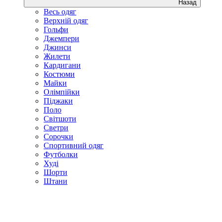
Назад
Весь одяг
Верхній одяг
Гольфи
Джемпери
Джинси
Жилети
Кардигани
Костюми
Майки
Олімпійки
Піджаки
Поло
Світшоти
Светри
Сорочки
Спортивний одяг
Футболки
Худі
Шорти
Штани