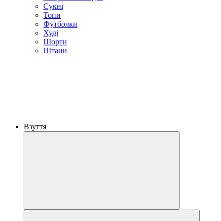
Сукні
Топи
Футболки
Худі
Шорти
Штани
Взуття