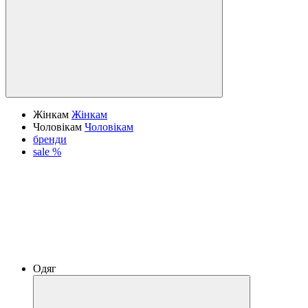
Жінкам
Жінкам
Чоловікам
Чоловікам
бренди
sale %
Одяг