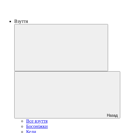
Взуття
Назад
Все взуття
Босоніжки
Кеди