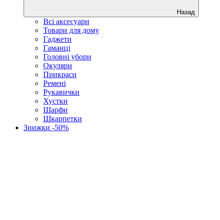
Назад
Всі аксесуари
Товари для дому
Гаджети
Гаманці
Головні убори
Окуляри
Прикраси
Ремені
Рукавички
Хустки
Шарфи
Шкарпетки
Знижки -50%