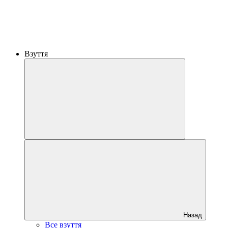
Взуття
Назад
Все взуття