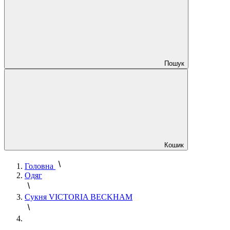
Пошук
Кошик
Головна
Одяг
Сукня VICTORIA BECKHAM