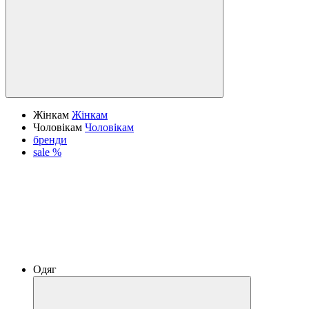
Жінкам
Жінкам
Чоловікам
Чоловікам
бренди
sale %
Одяг