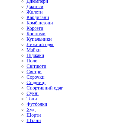
Джемпери
Джинси
Жилети
Кардигани
Комбінезони
Корсети
Костюми
Купальники
Лижний одяг
Майки
Піджаки
Поло
Світшоти
Светри
Сорочки
Спідниці
Спортивний одяг
Сукні
Топи
Футболки
Худі
Шорти
Штани