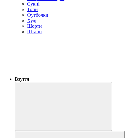
Сукні
Топи
Футболки
Худі
Шорти
Штани
Взуття