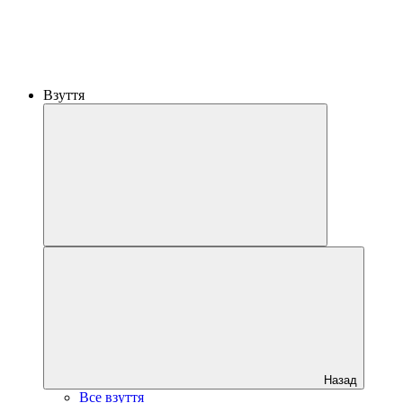
Взуття
Назад
Все взуття