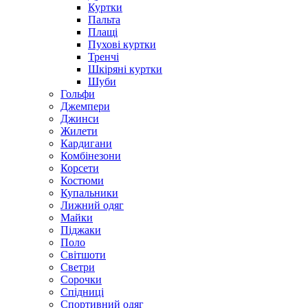
Куртки
Пальта
Плащі
Пухові куртки
Тренчі
Шкіряні куртки
Шуби
Гольфи
Джемпери
Джинси
Жилети
Кардигани
Комбінезони
Корсети
Костюми
Купальники
Лижний одяг
Майки
Піджаки
Поло
Світшоти
Светри
Сорочки
Спідниці
Спортивний одяг