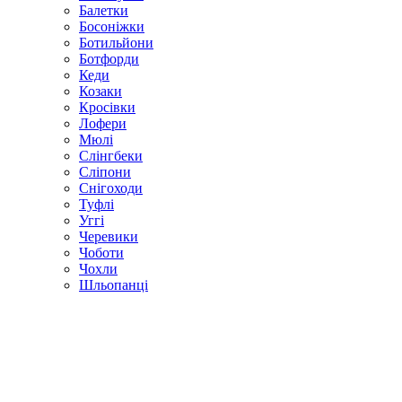
Балетки
Босоніжки
Ботильйони
Ботфорди
Кеди
Козаки
Кросівки
Лофери
Мюлі
Слінгбеки
Сліпони
Снігоходи
Туфлі
Уггі
Черевики
Чоботи
Чохли
Шльопанці