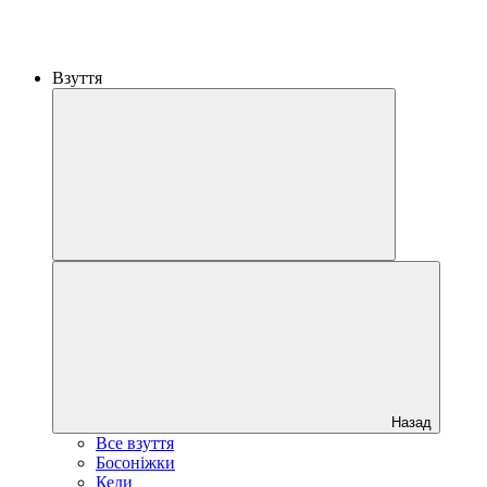
Взуття
Назад
Все взуття
Босоніжки
Кеди