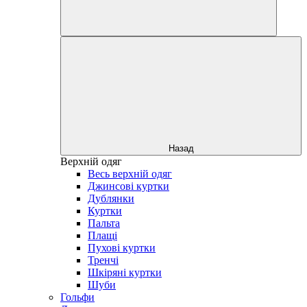
Назад
Верхній одяг
Весь верхній одяг
Джинсові куртки
Дублянки
Куртки
Пальта
Плащі
Пухові куртки
Тренчі
Шкіряні куртки
Шуби
Гольфи