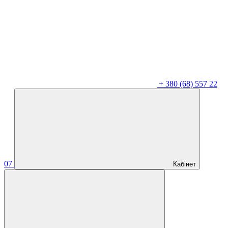
+
380 (68) 557 22
07
Кабінет