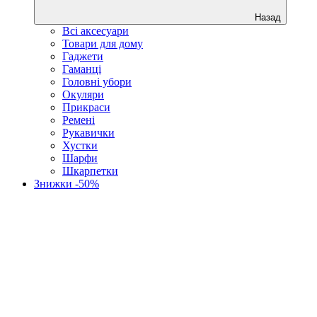
Назад
Всі аксесуари
Товари для дому
Гаджети
Гаманці
Головні убори
Окуляри
Прикраси
Ремені
Рукавички
Хустки
Шарфи
Шкарпетки
Знижки -50%