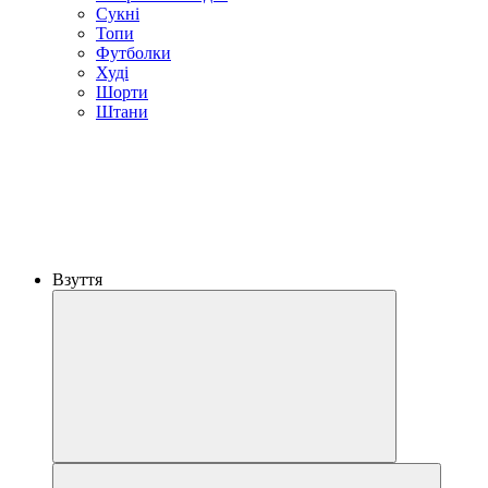
Сукні
Топи
Футболки
Худі
Шорти
Штани
Взуття