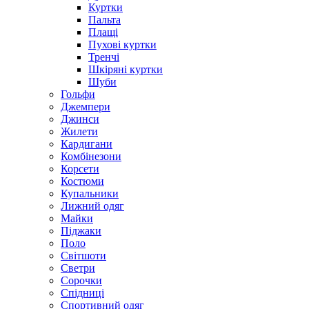
Куртки
Пальта
Плащі
Пухові куртки
Тренчі
Шкіряні куртки
Шуби
Гольфи
Джемпери
Джинси
Жилети
Кардигани
Комбінезони
Корсети
Костюми
Купальники
Лижний одяг
Майки
Піджаки
Поло
Світшоти
Светри
Сорочки
Спідниці
Спортивний одяг