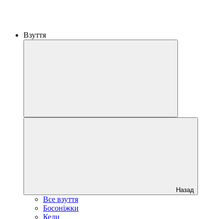
Взуття
Назад
Все взуття
Босоніжки
Кеди