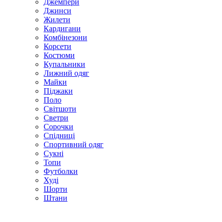
Джемпери
Джинси
Жилети
Кардигани
Комбінезони
Корсети
Костюми
Купальники
Лижний одяг
Майки
Піджаки
Поло
Світшоти
Светри
Сорочки
Спідниці
Спортивний одяг
Сукні
Топи
Футболки
Худі
Шорти
Штани