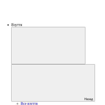
Взуття
Назад
Все взуття