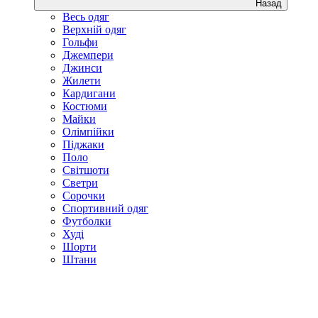
Назад
Весь одяг
Верхній одяг
Гольфи
Джемпери
Джинси
Жилети
Кардигани
Костюми
Майки
Олімпійки
Піджаки
Поло
Світшоти
Светри
Сорочки
Спортивний одяг
Футболки
Худі
Шорти
Штани