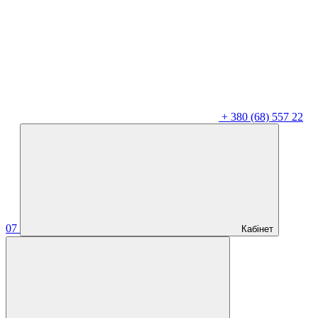
+
380 (68) 557 22
07
Кабінет