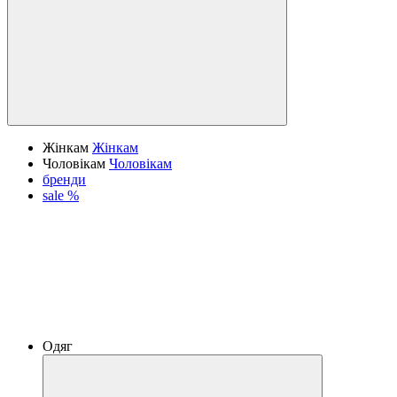
Жінкам
Жінкам
Чоловікам
Чоловікам
бренди
sale %
Одяг