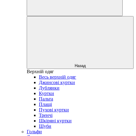
Назад
Верхній одяг
Весь верхній одяг
Джинсові куртки
Дублянки
Куртки
Пальта
Плащі
Пухові куртки
Тренчі
Шкіряні куртки
Шуби
Гольфи