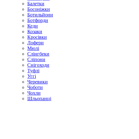
Балетки
Босоніжки
Ботильйони
Ботфорди
Кеди
Козаки
Кросівки
Лофери
Мюлі
Слінгбеки
Сліпони
Снігоходи
Туфлі
Уггі
Черевики
Чоботи
Чохли
Шльопанці