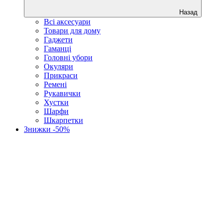
Назад
Всі аксесуари
Товари для дому
Гаджети
Гаманці
Головні убори
Окуляри
Прикраси
Ремені
Рукавички
Хустки
Шарфи
Шкарпетки
Знижки -50%