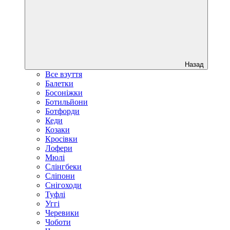
Назад
Все взуття
Балетки
Босоніжки
Ботильйони
Ботфорди
Кеди
Козаки
Кросівки
Лофери
Мюлі
Слінгбеки
Сліпони
Снігоходи
Туфлі
Уггі
Черевики
Чоботи