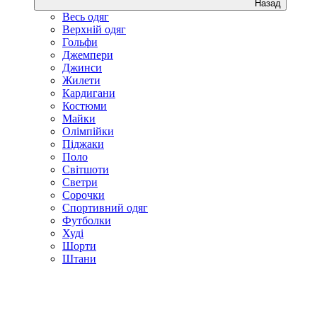
Назад
Весь одяг
Верхній одяг
Гольфи
Джемпери
Джинси
Жилети
Кардигани
Костюми
Майки
Олімпійки
Піджаки
Поло
Світшоти
Светри
Сорочки
Спортивний одяг
Футболки
Худі
Шорти
Штани