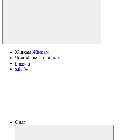
Жінкам
Жінкам
Чоловікам
Чоловікам
бренди
sale %
Одяг