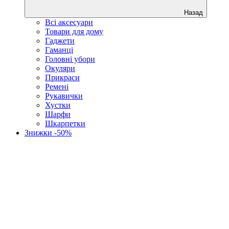
Назад
Всі аксесуари
Товари для дому
Гаджети
Гаманці
Головні убори
Окуляри
Прикраси
Ремені
Рукавички
Хустки
Шарфи
Шкарпетки
Знижки -50%