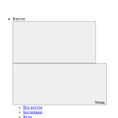
Взуття
Назад
Все взуття
Босоніжки
Кеди