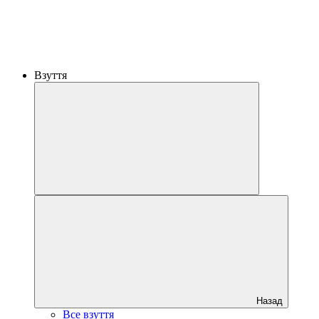
Взуття
Назад
Все взуття