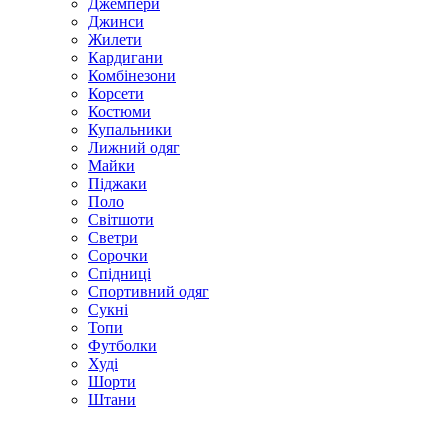
Джемпери
Джинси
Жилети
Кардигани
Комбінезони
Корсети
Костюми
Купальники
Лижний одяг
Майки
Піджаки
Поло
Світшоти
Светри
Сорочки
Спідниці
Спортивний одяг
Сукні
Топи
Футболки
Худі
Шорти
Штани