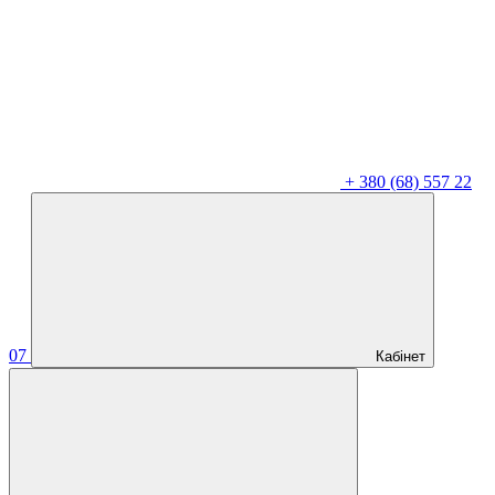
+
380 (68) 557 22
07
Кабінет