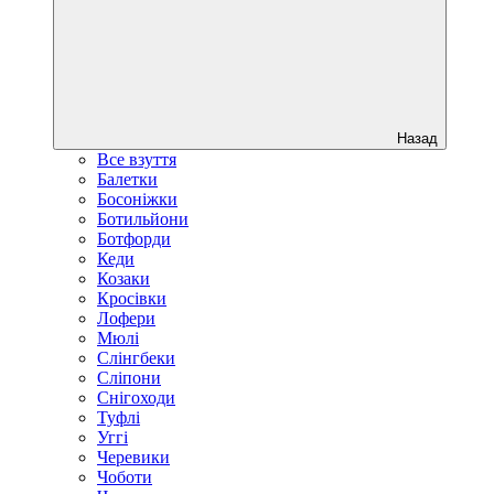
Назад
Все взуття
Балетки
Босоніжки
Ботильйони
Ботфорди
Кеди
Козаки
Кросівки
Лофери
Мюлі
Слінгбеки
Сліпони
Снігоходи
Туфлі
Уггі
Черевики
Чоботи