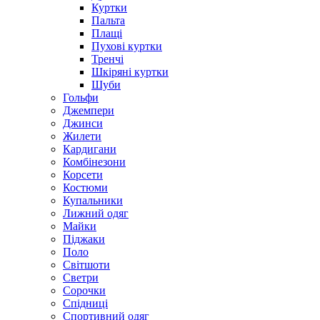
Куртки
Пальта
Плащі
Пухові куртки
Тренчі
Шкіряні куртки
Шуби
Гольфи
Джемпери
Джинси
Жилети
Кардигани
Комбінезони
Корсети
Костюми
Купальники
Лижний одяг
Майки
Піджаки
Поло
Світшоти
Светри
Сорочки
Спідниці
Спортивний одяг