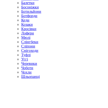
Балетки
Босоніжки
Ботильйони
Ботфорди
Кеди
Козаки
Кросівки
Лофери
Мюлі
Слінгбеки
Сліпони
Снігоходи
Туфлі
Уггі
Черевики
Чоботи
Чохли
Шльопанці