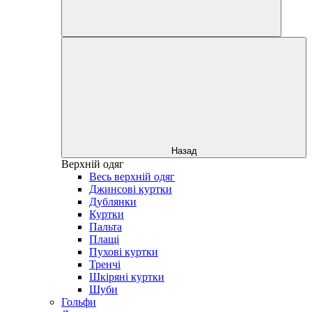
Назад
Верхній одяг
Весь верхній одяг
Джинсові куртки
Дублянки
Куртки
Пальта
Плащі
Пухові куртки
Тренчі
Шкіряні куртки
Шуби
Гольфи