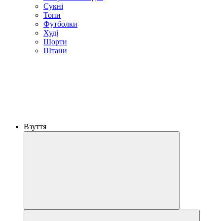
Сукні
Топи
Футболки
Худі
Шорти
Штани
Взуття