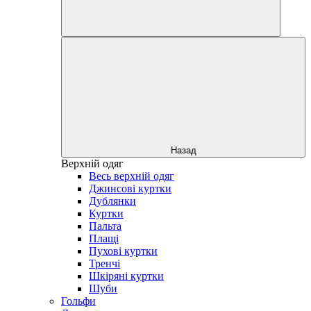
Назад
Верхній одяг
Весь верхній одяг
Джинсові куртки
Дублянки
Куртки
Пальта
Плащі
Пухові куртки
Тренчі
Шкіряні куртки
Шуби
Гольфи