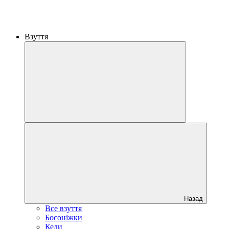
Взуття
Назад
Все взуття
Босоніжки
Кеди