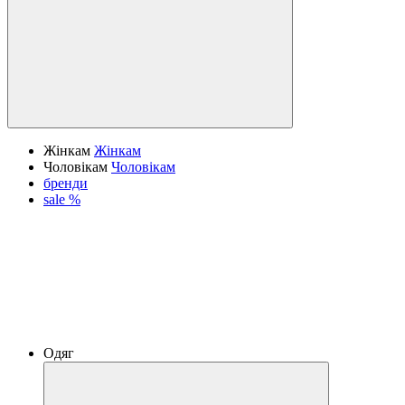
Жінкам
Жінкам
Чоловікам
Чоловікам
бренди
sale %
Одяг