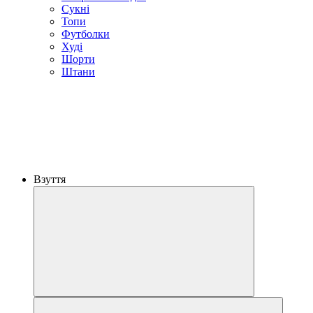
Сукні
Топи
Футболки
Худі
Шорти
Штани
Взуття