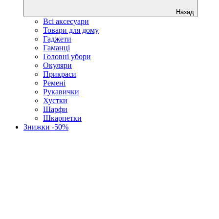
Назад
Всі аксесуари
Товари для дому
Гаджети
Гаманці
Головні убори
Окуляри
Прикраси
Ремені
Рукавички
Хустки
Шарфи
Шкарпетки
Знижки -50%