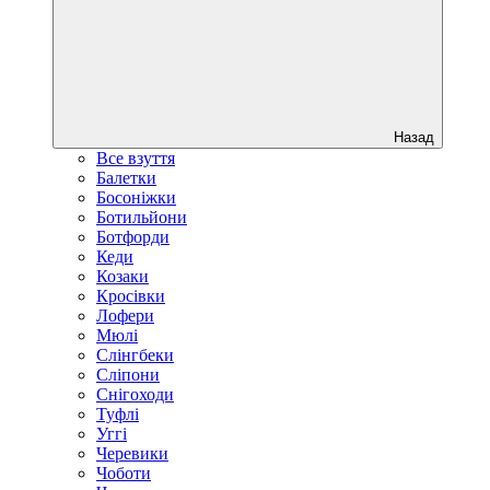
Назад
Все взуття
Балетки
Босоніжки
Ботильйони
Ботфорди
Кеди
Козаки
Кросівки
Лофери
Мюлі
Слінгбеки
Сліпони
Снігоходи
Туфлі
Уггі
Черевики
Чоботи