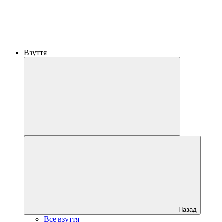
Взуття
Назад
Все взуття