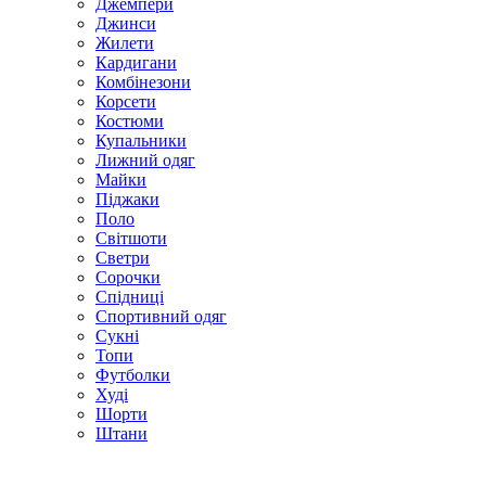
Джемпери
Джинси
Жилети
Кардигани
Комбінезони
Корсети
Костюми
Купальники
Лижний одяг
Майки
Піджаки
Поло
Світшоти
Светри
Сорочки
Спідниці
Спортивний одяг
Сукні
Топи
Футболки
Худі
Шорти
Штани