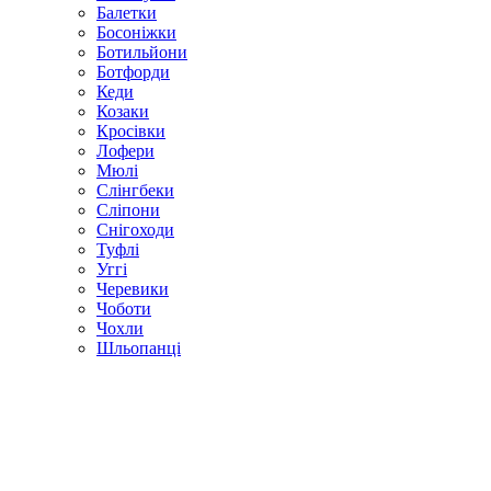
Балетки
Босоніжки
Ботильйони
Ботфорди
Кеди
Козаки
Кросівки
Лофери
Мюлі
Слінгбеки
Сліпони
Снігоходи
Туфлі
Уггі
Черевики
Чоботи
Чохли
Шльопанці