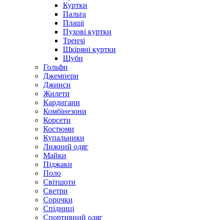
Куртки
Пальта
Плащі
Пухові куртки
Тренчі
Шкіряні куртки
Шуби
Гольфи
Джемпери
Джинси
Жилети
Кардигани
Комбінезони
Корсети
Костюми
Купальники
Лижний одяг
Майки
Піджаки
Поло
Світшоти
Светри
Сорочки
Спідниці
Спортивний одяг