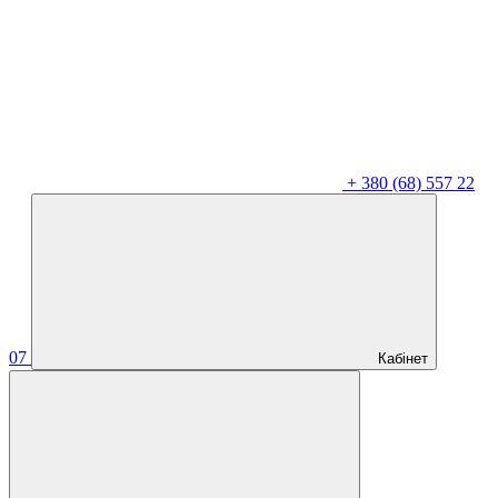
+
380 (68) 557 22
07
Кабінет