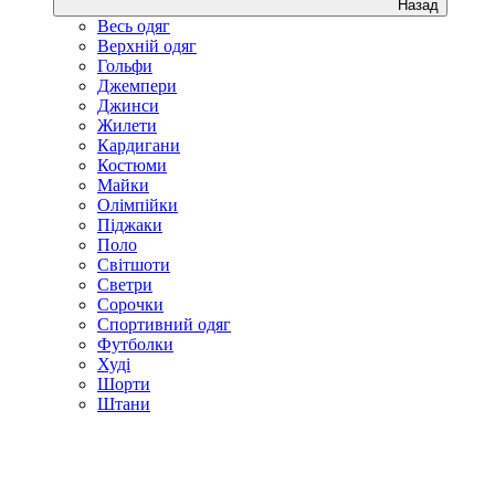
Назад
Весь одяг
Верхній одяг
Гольфи
Джемпери
Джинси
Жилети
Кардигани
Костюми
Майки
Олімпійки
Піджаки
Поло
Світшоти
Светри
Сорочки
Спортивний одяг
Футболки
Худі
Шорти
Штани