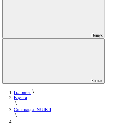
Пошук
Кошик
Головна
Взуття
Снігоходи INUIKII