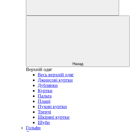
Назад
Верхній одяг
Весь верхній одяг
Джинсові куртки
Дублянки
Куртки
Пальта
Плащі
Пухові куртки
Тренчі
Шкіряні куртки
Шуби
Гольфи