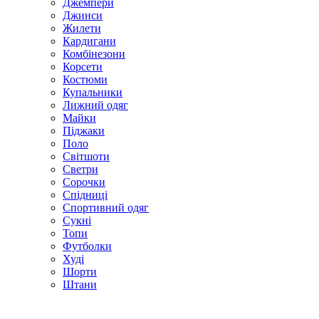
Джемпери
Джинси
Жилети
Кардигани
Комбінезони
Корсети
Костюми
Купальники
Лижний одяг
Майки
Піджаки
Поло
Світшоти
Светри
Сорочки
Спідниці
Спортивний одяг
Сукні
Топи
Футболки
Худі
Шорти
Штани