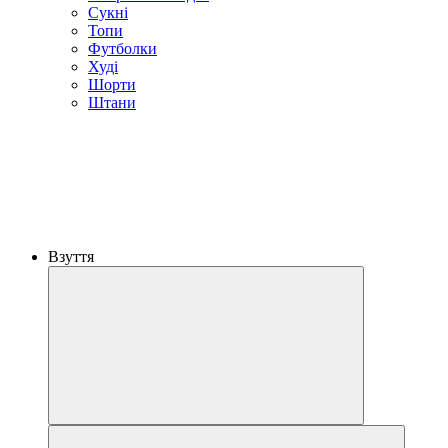
Сукні
Топи
Футболки
Худі
Шорти
Штани
Взуття