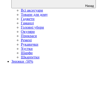
Назад
Всі аксесуари
Товари для дому
Гаджети
Гаманці
Головні убори
Окуляри
Прикраси
Ремені
Рукавички
Хустки
Шарфи
Шкарпетки
Знижки -50%