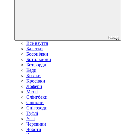
Назад
Все взуття
Балетки
Босоніжки
Ботильйони
Ботфорди
Кеди
Козаки
Кросівки
Лофери
Мюлі
Слінгбеки
Сліпони
Снігоходи
Туфлі
Уггі
Черевики
Чоботи