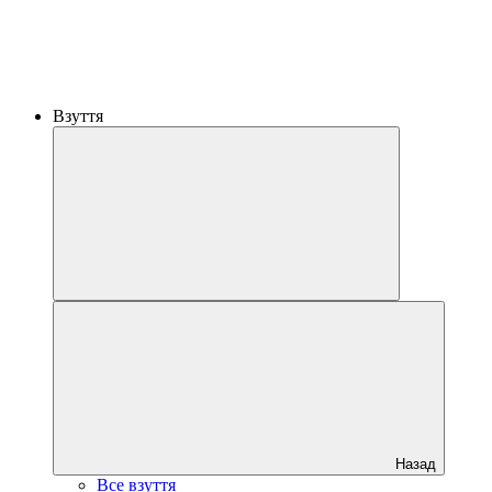
Взуття
Назад
Все взуття