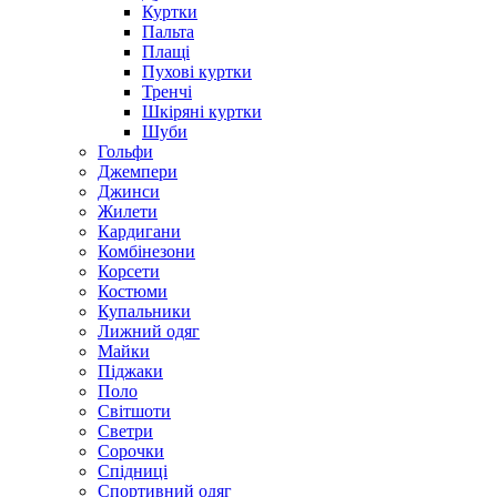
Куртки
Пальта
Плащі
Пухові куртки
Тренчі
Шкіряні куртки
Шуби
Гольфи
Джемпери
Джинси
Жилети
Кардигани
Комбінезони
Корсети
Костюми
Купальники
Лижний одяг
Майки
Піджаки
Поло
Світшоти
Светри
Сорочки
Спідниці
Спортивний одяг