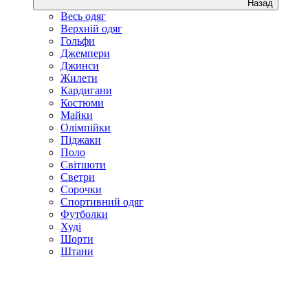
Назад
Весь одяг
Верхній одяг
Гольфи
Джемпери
Джинси
Жилети
Кардигани
Костюми
Майки
Олімпійки
Піджаки
Поло
Світшоти
Светри
Сорочки
Спортивний одяг
Футболки
Худі
Шорти
Штани