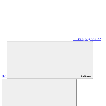
+
380 (68) 557 22
07
Кабінет