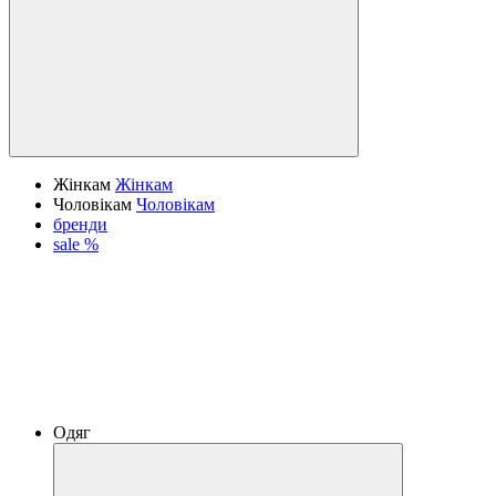
Жінкам
Жінкам
Чоловікам
Чоловікам
бренди
sale %
Одяг