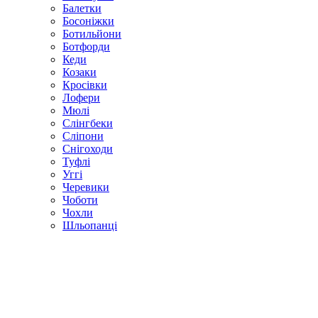
Балетки
Босоніжки
Ботильйони
Ботфорди
Кеди
Козаки
Кросівки
Лофери
Мюлі
Слінгбеки
Сліпони
Снігоходи
Туфлі
Уггі
Черевики
Чоботи
Чохли
Шльопанці