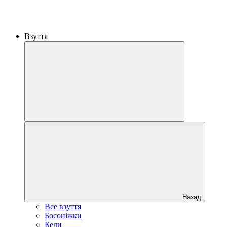
Взуття
Назад
Все взуття
Босоніжки
Кеди