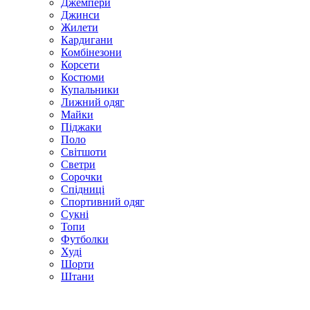
Джемпери
Джинси
Жилети
Кардигани
Комбінезони
Корсети
Костюми
Купальники
Лижний одяг
Майки
Піджаки
Поло
Світшоти
Светри
Сорочки
Спідниці
Спортивний одяг
Сукні
Топи
Футболки
Худі
Шорти
Штани