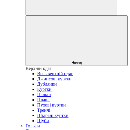
Назад
Верхній одяг
Весь верхній одяг
Джинсові куртки
Дублянки
Куртки
Пальта
Плащі
Пухові куртки
Тренчі
Шкіряні куртки
Шуби
Гольфи