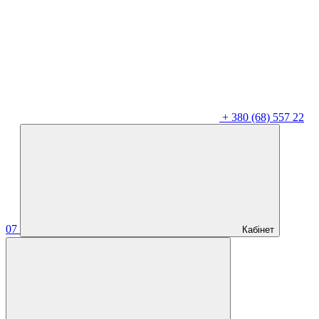
+
380 (68) 557 22
07
Кабінет