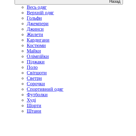
Назад
Весь одяг
Верхній одяг
Гольфи
Джемпери
Джинси
Жилети
Кардигани
Костюми
Майки
Олімпійки
Піджаки
Поло
Світшоти
Светри
Сорочки
Спортивний одяг
Футболки
Худі
Шорти
Штани