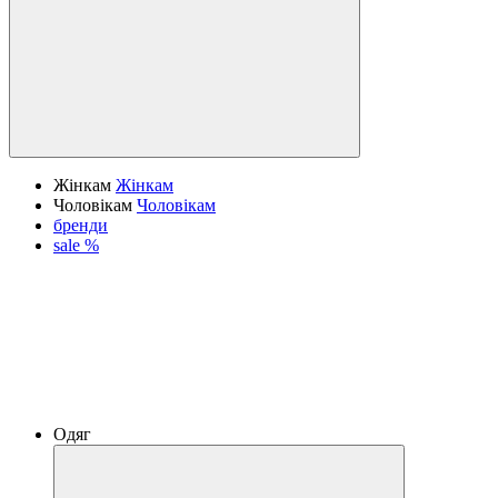
Жінкам
Жінкам
Чоловікам
Чоловікам
бренди
sale %
Одяг