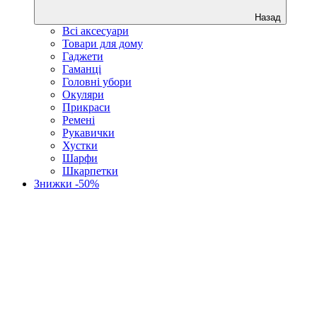
Назад
Всі аксесуари
Товари для дому
Гаджети
Гаманці
Головні убори
Окуляри
Прикраси
Ремені
Рукавички
Хустки
Шарфи
Шкарпетки
Знижки -50%