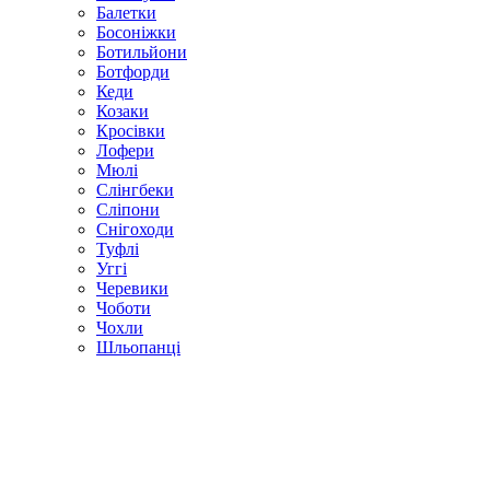
Балетки
Босоніжки
Ботильйони
Ботфорди
Кеди
Козаки
Кросівки
Лофери
Мюлі
Слінгбеки
Сліпони
Снігоходи
Туфлі
Уггі
Черевики
Чоботи
Чохли
Шльопанці