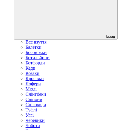
Назад
Все взуття
Балетки
Босоніжки
Ботильйони
Ботфорди
Кеди
Козаки
Кросівки
Лофери
Мюлі
Слінгбеки
Сліпони
Снігоходи
Туфлі
Уггі
Черевики
Чоботи