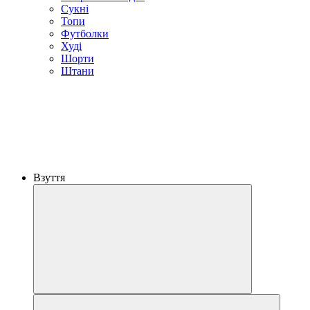
Сукні
Топи
Футболки
Худі
Шорти
Штани
Взуття