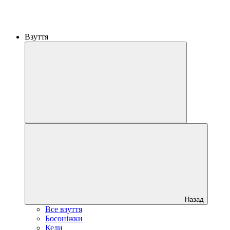
Взуття
Назад
Все взуття
Босоніжки
Кеди