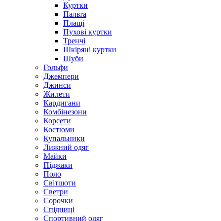
Куртки
Пальта
Плащі
Пухові куртки
Тренчі
Шкіряні куртки
Шуби
Гольфи
Джемпери
Джинси
Жилети
Кардигани
Комбінезони
Корсети
Костюми
Купальники
Лижний одяг
Майки
Піджаки
Поло
Світшоти
Светри
Сорочки
Спідниці
Спортивний одяг