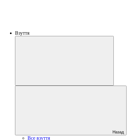
Взуття
Назад
Все взуття