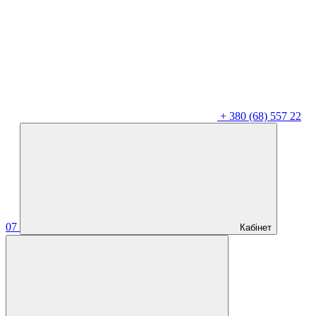
+
380 (68) 557 22
07
Кабінет