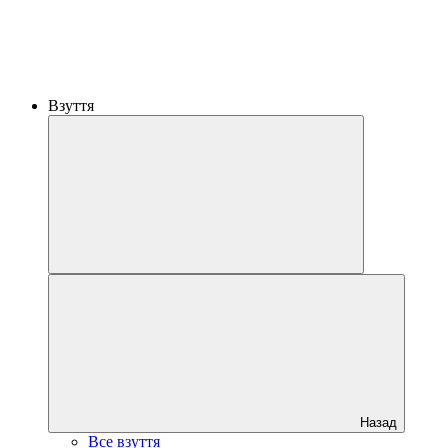
Взуття
Назад
Все взуття