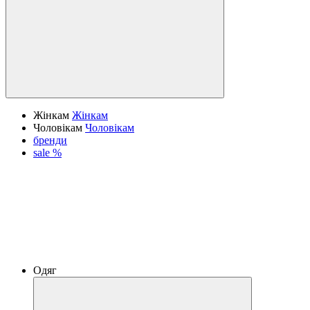
Жінкам
Жінкам
Чоловікам
Чоловікам
бренди
sale %
Одяг