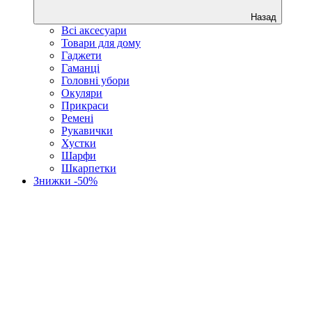
Назад
Всі аксесуари
Товари для дому
Гаджети
Гаманці
Головні убори
Окуляри
Прикраси
Ремені
Рукавички
Хустки
Шарфи
Шкарпетки
Знижки -50%