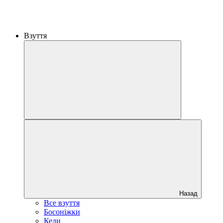
Взуття
Назад
Все взуття
Босоніжки
Кеди