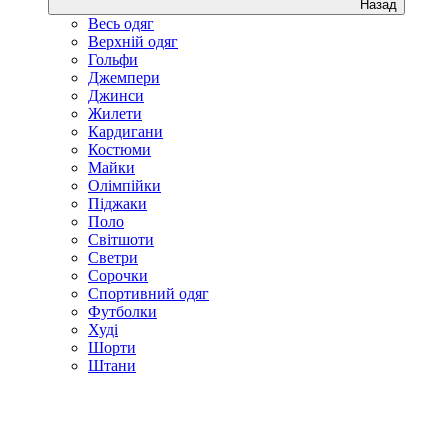
Назад
Весь одяг
Верхній одяг
Гольфи
Джемпери
Джинси
Жилети
Кардигани
Костюми
Майки
Олімпійки
Піджаки
Поло
Світшоти
Светри
Сорочки
Спортивний одяг
Футболки
Худі
Шорти
Штани