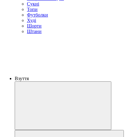
Сукні
Топи
Футболки
Худі
Шорти
Штани
Взуття