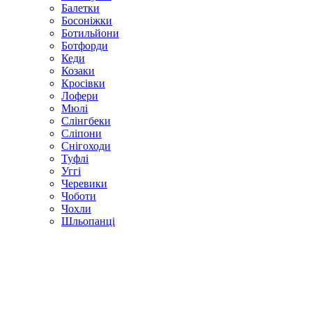
Балетки
Босоніжки
Ботильйони
Ботфорди
Кеди
Козаки
Кросівки
Лофери
Мюлі
Слінгбеки
Сліпони
Снігоходи
Туфлі
Уггі
Черевики
Чоботи
Чохли
Шльопанці