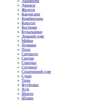
Джемпери
Джинси
Жилети
Кардигани
Комбінезони
Корсети
Костюми
Купальники
Лижний одяг
Майки
Піджаки
Поло
Світшоти
Светри
Сорочки
Спідниці
Спортивний одяг
Сукні
Топи
Футболки
Худі
Шорти
Штани