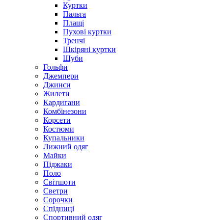
Куртки
Пальта
Плащі
Пухові куртки
Тренчі
Шкіряні куртки
Шуби
Гольфи
Джемпери
Джинси
Жилети
Кардигани
Комбінезони
Корсети
Костюми
Купальники
Лижний одяг
Майки
Піджаки
Поло
Світшоти
Светри
Сорочки
Спідниці
Спортивний одяг