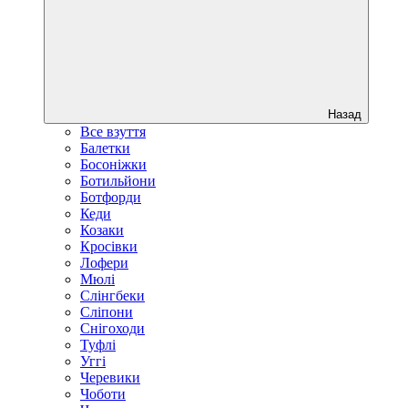
Назад
Все взуття
Балетки
Босоніжки
Ботильйони
Ботфорди
Кеди
Козаки
Кросівки
Лофери
Мюлі
Слінгбеки
Сліпони
Снігоходи
Туфлі
Уггі
Черевики
Чоботи