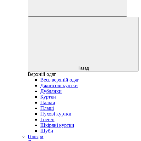
Назад
Верхній одяг
Весь верхній одяг
Джинсові куртки
Дублянки
Куртки
Пальта
Плащі
Пухові куртки
Тренчі
Шкіряні куртки
Шуби
Гольфи