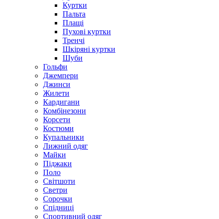
Куртки
Пальта
Плащі
Пухові куртки
Тренчі
Шкіряні куртки
Шуби
Гольфи
Джемпери
Джинси
Жилети
Кардигани
Комбінезони
Корсети
Костюми
Купальники
Лижний одяг
Майки
Піджаки
Поло
Світшоти
Светри
Сорочки
Спідниці
Спортивний одяг