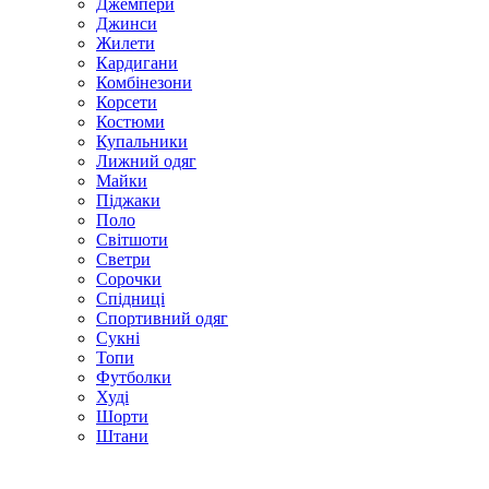
Джемпери
Джинси
Жилети
Кардигани
Комбінезони
Корсети
Костюми
Купальники
Лижний одяг
Майки
Піджаки
Поло
Світшоти
Светри
Сорочки
Спідниці
Спортивний одяг
Сукні
Топи
Футболки
Худі
Шорти
Штани