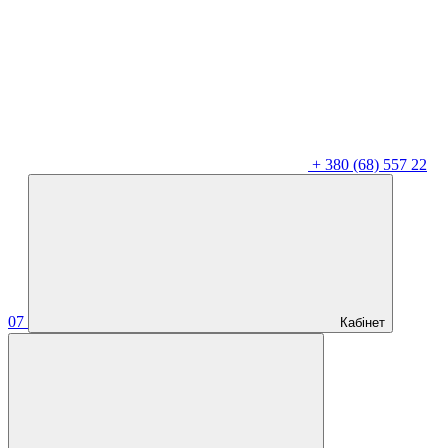
+
380 (68) 557 22
07
Кабінет