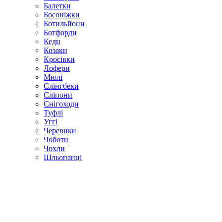
Балетки
Босоніжки
Ботильйони
Ботфорди
Кеди
Козаки
Кросівки
Лофери
Мюлі
Слінгбеки
Сліпони
Снігоходи
Туфлі
Уггі
Черевики
Чоботи
Чохли
Шльопанці