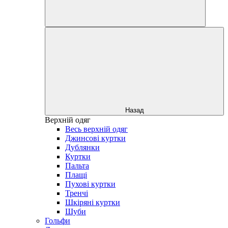
Назад
Верхній одяг
Весь верхній одяг
Джинсові куртки
Дублянки
Куртки
Пальта
Плащі
Пухові куртки
Тренчі
Шкіряні куртки
Шуби
Гольфи