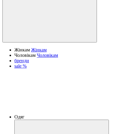
Жінкам
Жінкам
Чоловікам
Чоловікам
бренди
sale %
Одяг