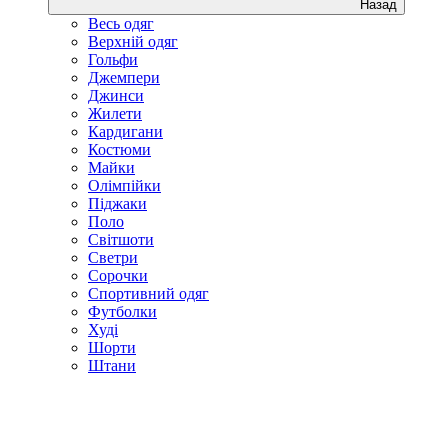
Назад
Весь одяг
Верхній одяг
Гольфи
Джемпери
Джинси
Жилети
Кардигани
Костюми
Майки
Олімпійки
Піджаки
Поло
Світшоти
Светри
Сорочки
Спортивний одяг
Футболки
Худі
Шорти
Штани