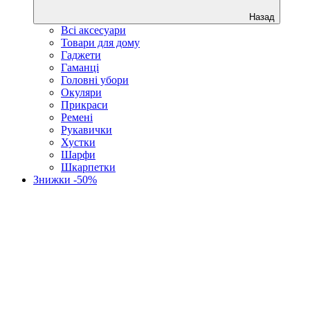
Назад
Всі аксесуари
Товари для дому
Гаджети
Гаманці
Головні убори
Окуляри
Прикраси
Ремені
Рукавички
Хустки
Шарфи
Шкарпетки
Знижки -50%