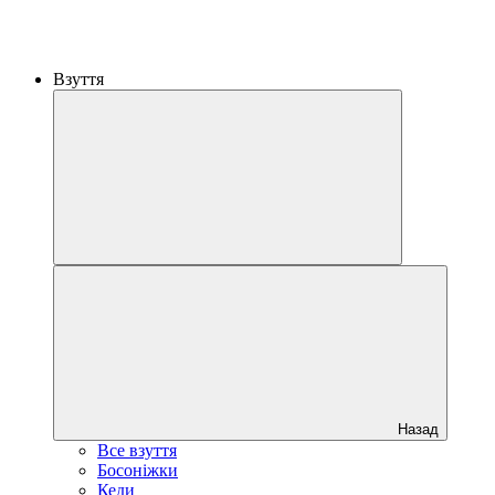
Взуття
Назад
Все взуття
Босоніжки
Кеди