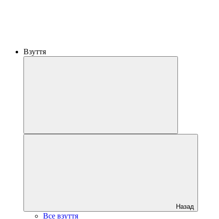
Взуття
Назад
Все взуття