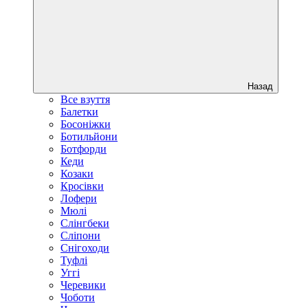
Назад
Все взуття
Балетки
Босоніжки
Ботильйони
Ботфорди
Кеди
Козаки
Кросівки
Лофери
Мюлі
Слінгбеки
Сліпони
Снігоходи
Туфлі
Уггі
Черевики
Чоботи