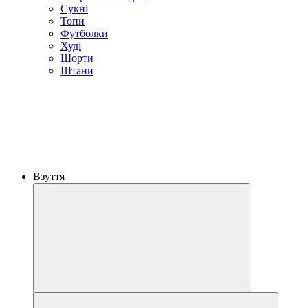
Сукні
Топи
Футболки
Худі
Шорти
Штани
Взуття