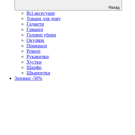
Назад
Всі аксесуари
Товари для дому
Гаджети
Гаманці
Головні убори
Окуляри
Прикраси
Ремені
Рукавички
Хустки
Шарфи
Шкарпетки
Знижки -50%