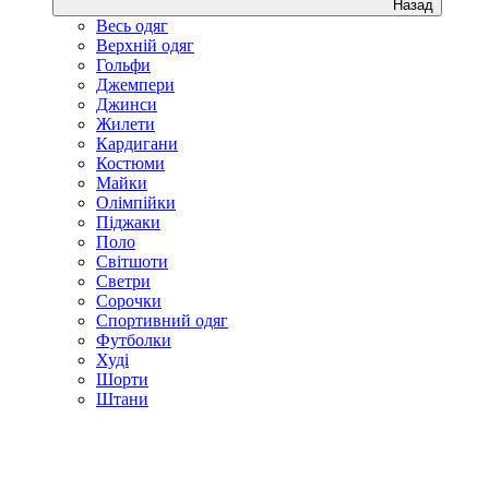
Назад
Весь одяг
Верхній одяг
Гольфи
Джемпери
Джинси
Жилети
Кардигани
Костюми
Майки
Олімпійки
Піджаки
Поло
Світшоти
Светри
Сорочки
Спортивний одяг
Футболки
Худі
Шорти
Штани