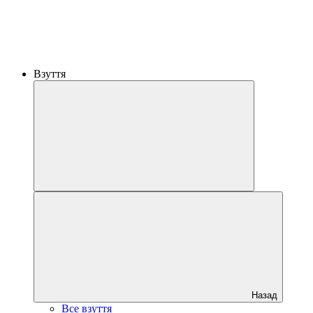
Взуття
Назад
Все взуття