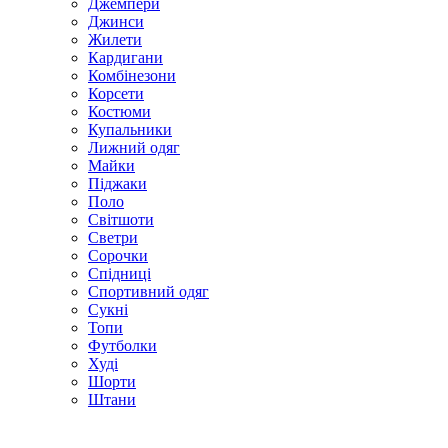
Джемпери
Джинси
Жилети
Кардигани
Комбінезони
Корсети
Костюми
Купальники
Лижний одяг
Майки
Піджаки
Поло
Світшоти
Светри
Сорочки
Спідниці
Спортивний одяг
Сукні
Топи
Футболки
Худі
Шорти
Штани