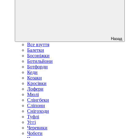
Назад
Все взуття
Балетки
Босоніжки
Ботильйони
Ботфорди
Кеди
Козаки
Кросівки
Лофери
Мюлі
Слінгбеки
Сліпони
Снігоходи
Туфлі
Уггі
Черевики
Чоботи