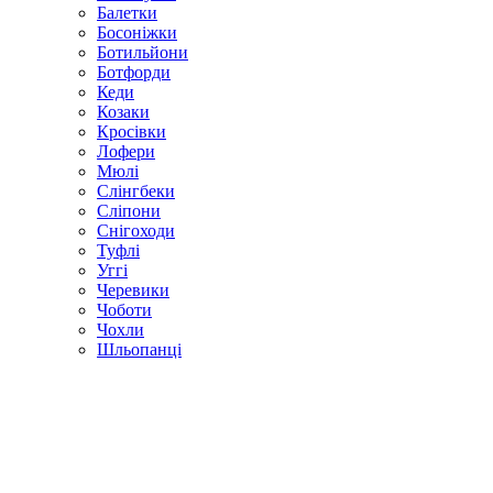
Балетки
Босоніжки
Ботильйони
Ботфорди
Кеди
Козаки
Кросівки
Лофери
Мюлі
Слінгбеки
Сліпони
Снігоходи
Туфлі
Уггі
Черевики
Чоботи
Чохли
Шльопанці