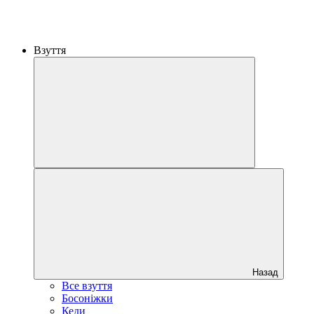
Взуття
Назад
Все взуття
Босоніжки
Кеди