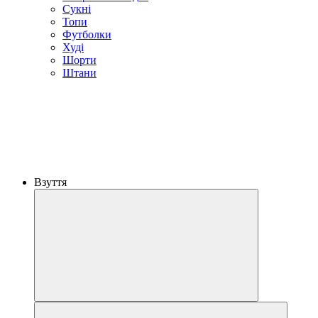
Сукні
Топи
Футболки
Худі
Шорти
Штани
Взуття