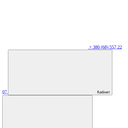
+
380 (68) 557 22
07
Кабінет