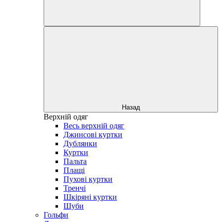
Назад
Верхній одяг
Весь верхній одяг
Джинсові куртки
Дублянки
Куртки
Пальта
Плащі
Пухові куртки
Тренчі
Шкіряні куртки
Шуби
Гольфи