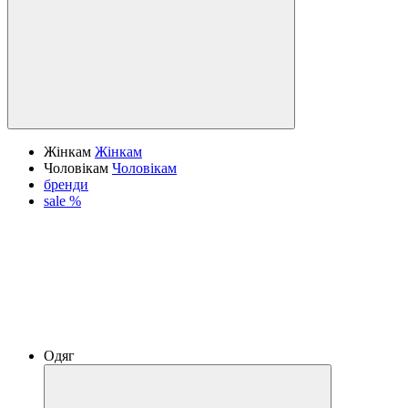
Жінкам
Жінкам
Чоловікам
Чоловікам
бренди
sale %
Одяг