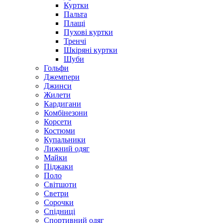
Куртки
Пальта
Плащі
Пухові куртки
Тренчі
Шкіряні куртки
Шуби
Гольфи
Джемпери
Джинси
Жилети
Кардигани
Комбінезони
Корсети
Костюми
Купальники
Лижний одяг
Майки
Піджаки
Поло
Світшоти
Светри
Сорочки
Спідниці
Спортивний одяг