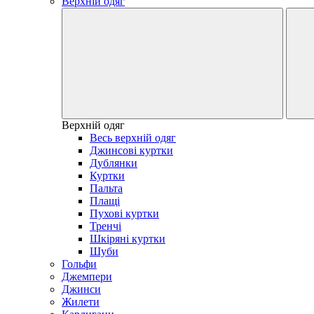
Верхній одяг
Верхній одяг
Весь верхній одяг
Джинсові куртки
Дублянки
Куртки
Пальта
Плащі
Пухові куртки
Тренчі
Шкіряні куртки
Шуби
Гольфи
Джемпери
Джинси
Жилети