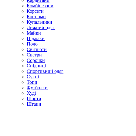
Кардигани
Комбінезони
Корсети
Костюми
Купальники
Лижний одяг
Майки
Піджаки
Поло
Світшоти
Светри
Сорочки
Спідниці
Спортивний одяг
Сукні
Топи
Футболки
Худі
Шорти
Штани