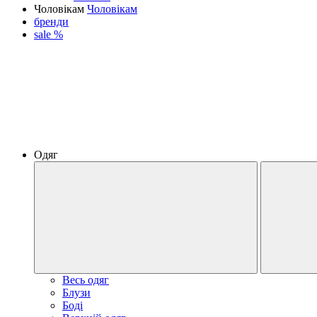
Чоловікам
Чоловікам
бренди
sale %
Одяг
Весь одяг
Блузи
Боді