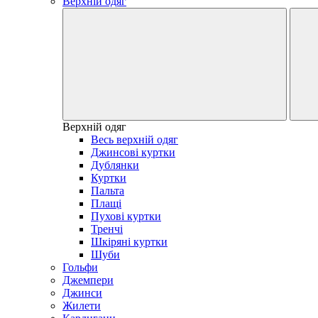
Верхній одяг
Верхній одяг
Весь верхній одяг
Джинсові куртки
Дублянки
Куртки
Пальта
Плащі
Пухові куртки
Тренчі
Шкіряні куртки
Шуби
Гольфи
Джемпери
Джинси
Жилети