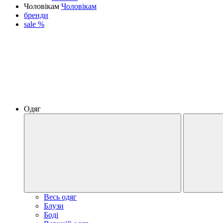
Чоловікам
Чоловікам
бренди
sale %
Одяг
Весь одяг
Блузи
Боді