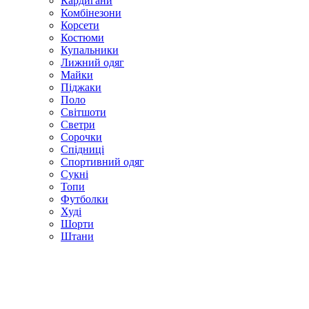
Кардигани
Комбінезони
Корсети
Костюми
Купальники
Лижний одяг
Майки
Піджаки
Поло
Світшоти
Светри
Сорочки
Спідниці
Спортивний одяг
Сукні
Топи
Футболки
Худі
Шорти
Штани