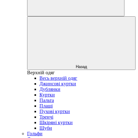
Назад
Верхній одяг
Весь верхній одяг
Джинсові куртки
Дублянки
Куртки
Пальта
Плащі
Пухові куртки
Тренчі
Шкіряні куртки
Шуби
Гольфи