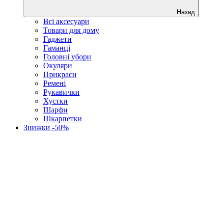
Назад
Всі аксесуари
Товари для дому
Гаджети
Гаманці
Головні убори
Окуляри
Прикраси
Ремені
Рукавички
Хустки
Шарфи
Шкарпетки
Знижки -50%