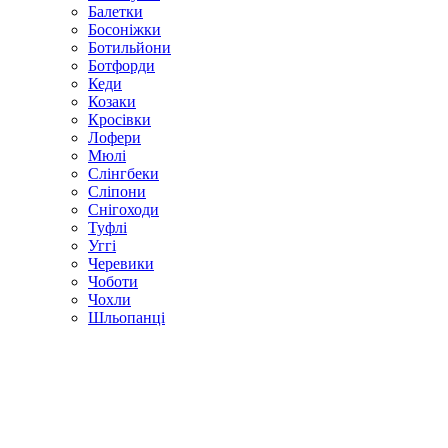
Балетки
Босоніжки
Ботильйони
Ботфорди
Кеди
Козаки
Кросівки
Лофери
Мюлі
Слінгбеки
Сліпони
Снігоходи
Туфлі
Уггі
Черевики
Чоботи
Чохли
Шльопанці