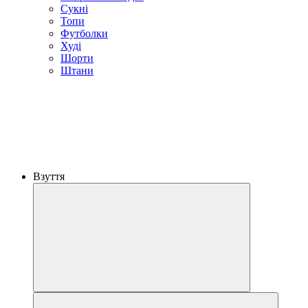
Сукні
Топи
Футболки
Худі
Шорти
Штани
Взуття