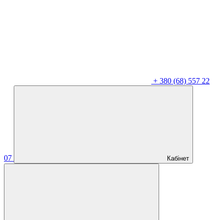
+
380 (68) 557 22
07
Кабінет