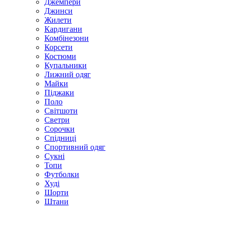
Джемпери
Джинси
Жилети
Кардигани
Комбінезони
Корсети
Костюми
Купальники
Лижний одяг
Майки
Піджаки
Поло
Світшоти
Светри
Сорочки
Спідниці
Спортивний одяг
Сукні
Топи
Футболки
Худі
Шорти
Штани