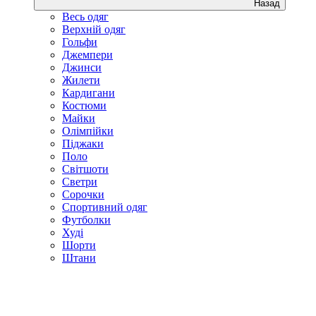
Назад
Весь одяг
Верхній одяг
Гольфи
Джемпери
Джинси
Жилети
Кардигани
Костюми
Майки
Олімпійки
Піджаки
Поло
Світшоти
Светри
Сорочки
Спортивний одяг
Футболки
Худі
Шорти
Штани