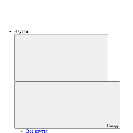
Взуття
Назад
Все взуття