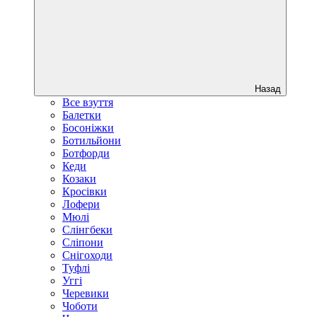
Назад
Все взуття
Балетки
Босоніжки
Ботильйони
Ботфорди
Кеди
Козаки
Кросівки
Лофери
Мюлі
Слінгбеки
Сліпони
Снігоходи
Туфлі
Уггі
Черевики
Чоботи