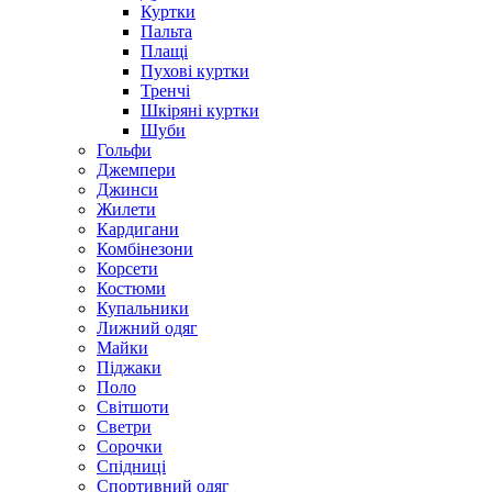
Куртки
Пальта
Плащі
Пухові куртки
Тренчі
Шкіряні куртки
Шуби
Гольфи
Джемпери
Джинси
Жилети
Кардигани
Комбінезони
Корсети
Костюми
Купальники
Лижний одяг
Майки
Піджаки
Поло
Світшоти
Светри
Сорочки
Спідниці
Спортивний одяг