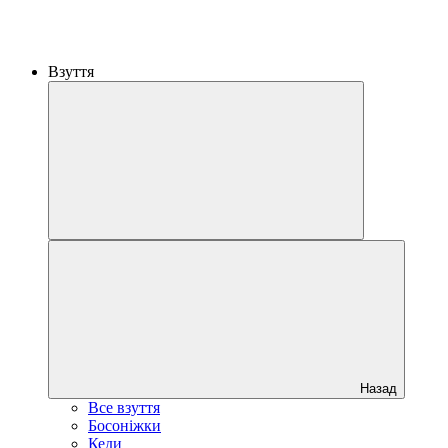
Взуття
Назад
Все взуття
Босоніжки
Кеди