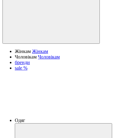
Жінкам
Жінкам
Чоловікам
Чоловікам
бренди
sale %
Одяг