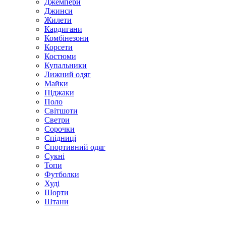
Джемпери
Джинси
Жилети
Кардигани
Комбінезони
Корсети
Костюми
Купальники
Лижний одяг
Майки
Піджаки
Поло
Світшоти
Светри
Сорочки
Спідниці
Спортивний одяг
Сукні
Топи
Футболки
Худі
Шорти
Штани