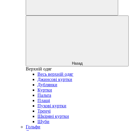
Назад
Верхній одяг
Весь верхній одяг
Джинсові куртки
Дублянки
Куртки
Пальта
Плащі
Пухові куртки
Тренчі
Шкіряні куртки
Шуби
Гольфи