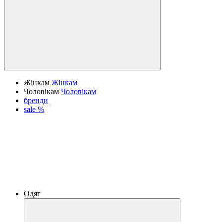
Жінкам
Жінкам
Чоловікам
Чоловікам
бренди
sale %
Одяг