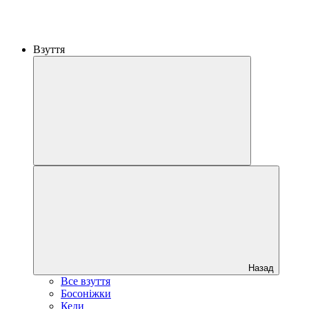
Взуття
Назад
Все взуття
Босоніжки
Кеди