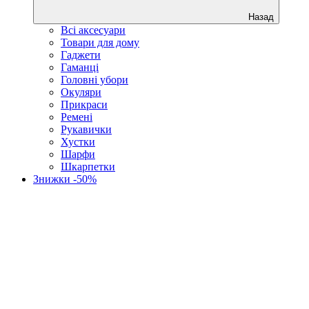
Назад
Всі аксесуари
Товари для дому
Гаджети
Гаманці
Головні убори
Окуляри
Прикраси
Ремені
Рукавички
Хустки
Шарфи
Шкарпетки
Знижки -50%