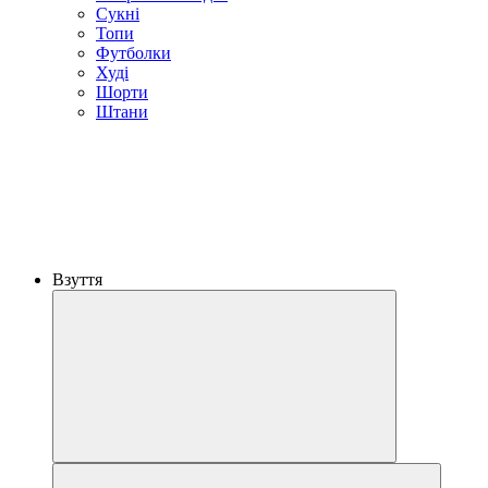
Сукні
Топи
Футболки
Худі
Шорти
Штани
Взуття