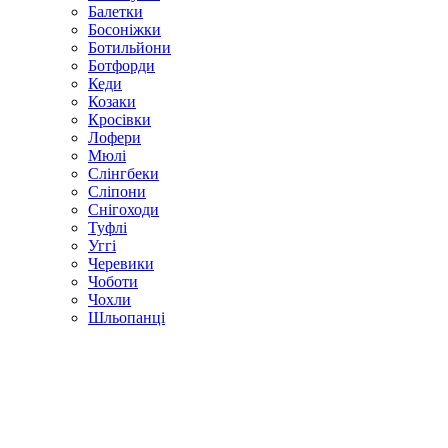
Балетки
Босоніжки
Ботильйони
Ботфорди
Кеди
Козаки
Кросівки
Лофери
Мюлі
Слінгбеки
Сліпони
Снігоходи
Туфлі
Уггі
Черевики
Чоботи
Чохли
Шльопанці