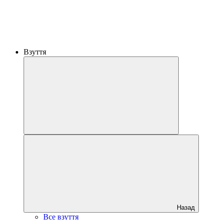
Взуття
Назад
Все взуття