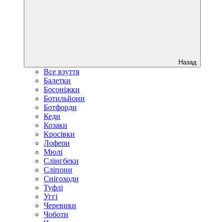
Назад
Все взуття
Балетки
Босоніжки
Ботильйони
Ботфорди
Кеди
Козаки
Кросівки
Лофери
Мюлі
Слінгбеки
Сліпони
Снігоходи
Туфлі
Уггі
Черевики
Чоботи