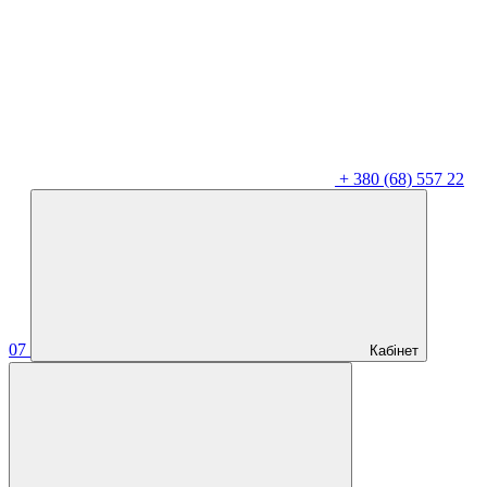
+
380 (68) 557 22
07
Кабінет