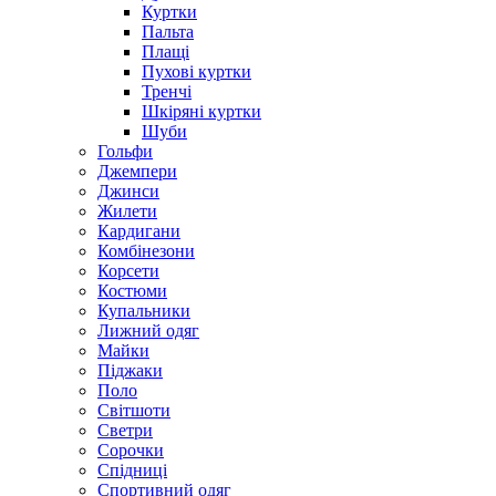
Куртки
Пальта
Плащі
Пухові куртки
Тренчі
Шкіряні куртки
Шуби
Гольфи
Джемпери
Джинси
Жилети
Кардигани
Комбінезони
Корсети
Костюми
Купальники
Лижний одяг
Майки
Піджаки
Поло
Світшоти
Светри
Сорочки
Спідниці
Спортивний одяг