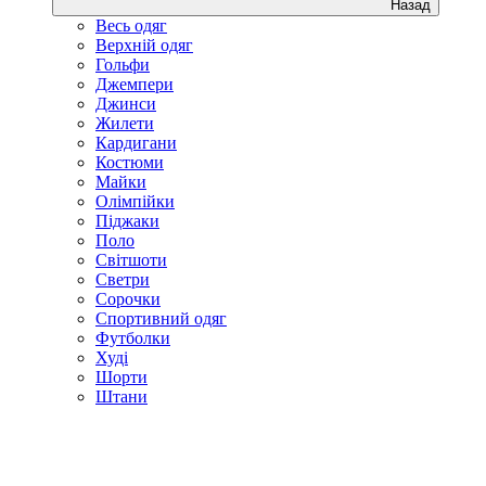
Назад
Весь одяг
Верхній одяг
Гольфи
Джемпери
Джинси
Жилети
Кардигани
Костюми
Майки
Олімпійки
Піджаки
Поло
Світшоти
Светри
Сорочки
Спортивний одяг
Футболки
Худі
Шорти
Штани