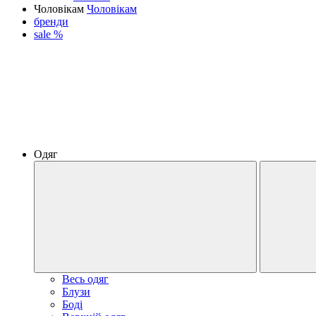
Чоловікам
Чоловікам
бренди
sale %
Одяг
Весь одяг
Блузи
Боді