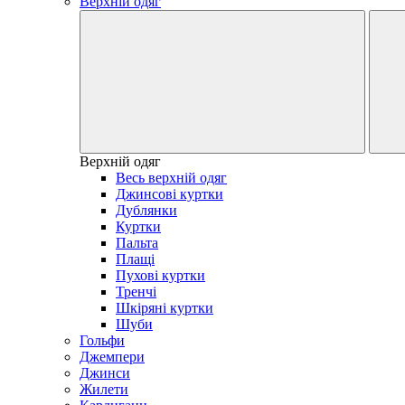
Верхній одяг
Верхній одяг
Весь верхній одяг
Джинсові куртки
Дублянки
Куртки
Пальта
Плащі
Пухові куртки
Тренчі
Шкіряні куртки
Шуби
Гольфи
Джемпери
Джинси
Жилети