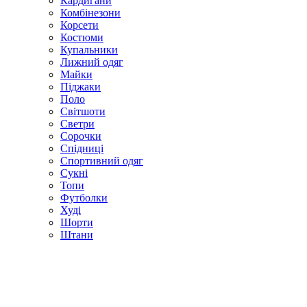
Кардигани
Комбінезони
Корсети
Костюми
Купальники
Лижний одяг
Майки
Піджаки
Поло
Світшоти
Светри
Сорочки
Спідниці
Спортивний одяг
Сукні
Топи
Футболки
Худі
Шорти
Штани