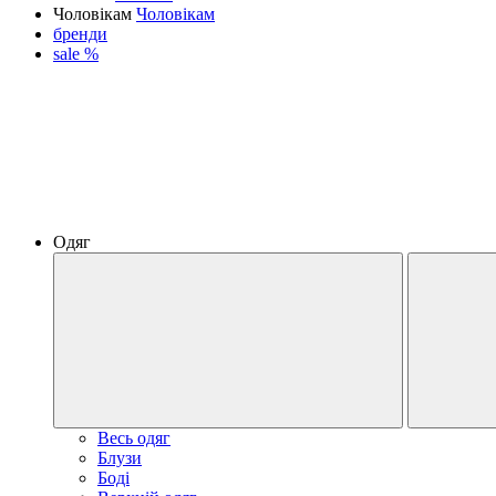
Чоловікам
Чоловікам
бренди
sale %
Одяг
Весь одяг
Блузи
Боді