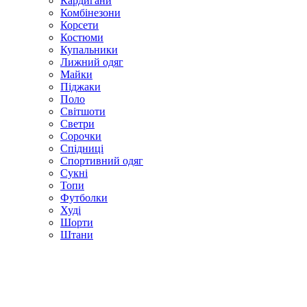
Кардигани
Комбінезони
Корсети
Костюми
Купальники
Лижний одяг
Майки
Піджаки
Поло
Світшоти
Светри
Сорочки
Спідниці
Спортивний одяг
Сукні
Топи
Футболки
Худі
Шорти
Штани