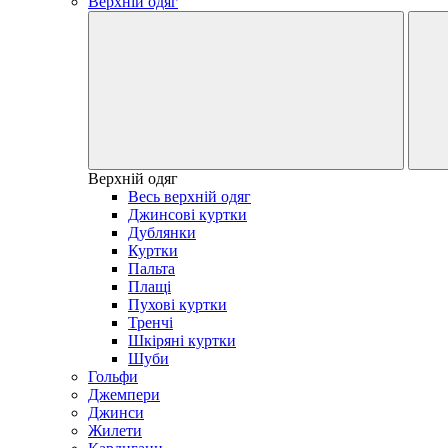
Верхній одяг
Верхній одяг
Весь верхній одяг
Джинсові куртки
Дублянки
Куртки
Пальта
Плащі
Пухові куртки
Тренчі
Шкіряні куртки
Шуби
Гольфи
Джемпери
Джинси
Жилети