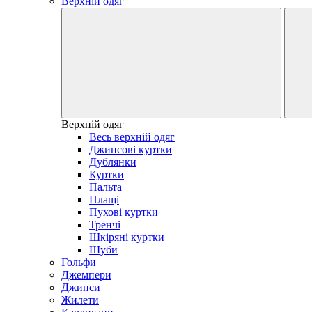
Верхній одяг
Верхній одяг
Весь верхній одяг
Джинсові куртки
Дублянки
Куртки
Пальта
Плащі
Пухові куртки
Тренчі
Шкіряні куртки
Шуби
Гольфи
Джемпери
Джинси
Жилети