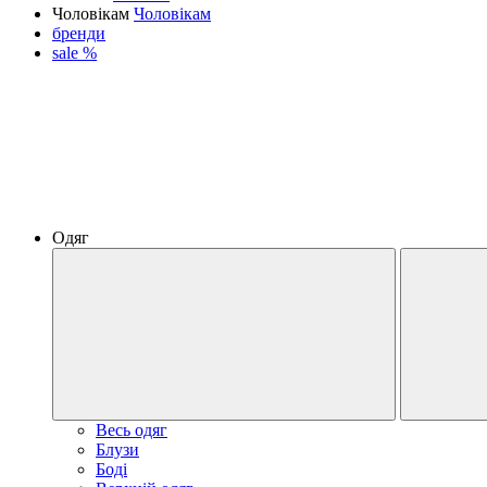
Чоловікам
Чоловікам
бренди
sale %
Одяг
Весь одяг
Блузи
Боді