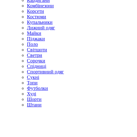
Кардигани
Комбінезони
Корсети
Костюми
Купальники
Лижний одяг
Майки
Піджаки
Поло
Світшоти
Светри
Сорочки
Спідниці
Спортивний одяг
Сукні
Топи
Футболки
Худі
Шорти
Штани