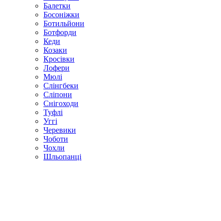
Балетки
Босоніжки
Ботильйони
Ботфорди
Кеди
Козаки
Кросівки
Лофери
Мюлі
Слінгбеки
Сліпони
Снігоходи
Туфлі
Уггі
Черевики
Чоботи
Чохли
Шльопанці