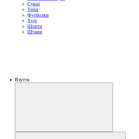
Сукні
Топи
Футболки
Худі
Шорти
Штани
Взуття