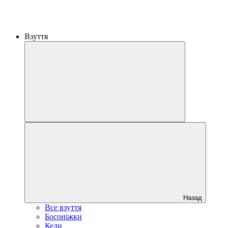
Взуття
Назад
Все взуття
Босоніжки
Кеди