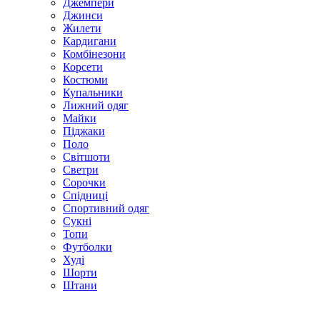
Джемпери
Джинси
Жилети
Кардигани
Комбінезони
Корсети
Костюми
Купальники
Лижний одяг
Майки
Піджаки
Поло
Світшоти
Светри
Сорочки
Спідниці
Спортивний одяг
Сукні
Топи
Футболки
Худі
Шорти
Штани