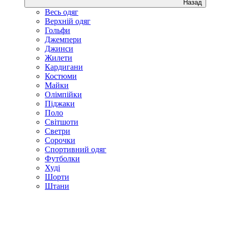
Назад
Весь одяг
Верхній одяг
Гольфи
Джемпери
Джинси
Жилети
Кардигани
Костюми
Майки
Олімпійки
Піджаки
Поло
Світшоти
Светри
Сорочки
Спортивний одяг
Футболки
Худі
Шорти
Штани