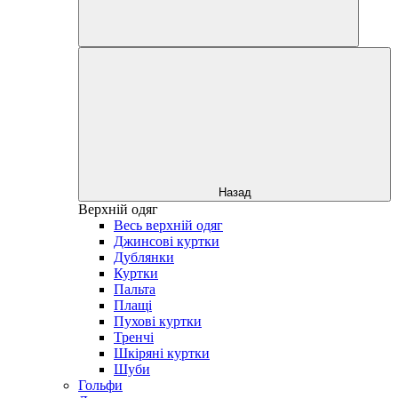
Назад
Верхній одяг
Весь верхній одяг
Джинсові куртки
Дублянки
Куртки
Пальта
Плащі
Пухові куртки
Тренчі
Шкіряні куртки
Шуби
Гольфи