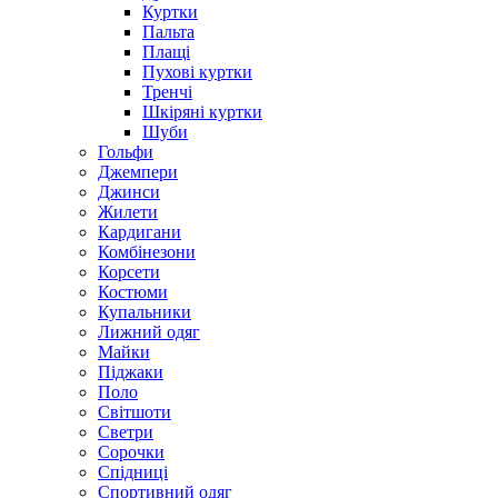
Куртки
Пальта
Плащі
Пухові куртки
Тренчі
Шкіряні куртки
Шуби
Гольфи
Джемпери
Джинси
Жилети
Кардигани
Комбінезони
Корсети
Костюми
Купальники
Лижний одяг
Майки
Піджаки
Поло
Світшоти
Светри
Сорочки
Спідниці
Спортивний одяг