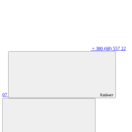
+
380 (68) 557 22
07
Кабінет