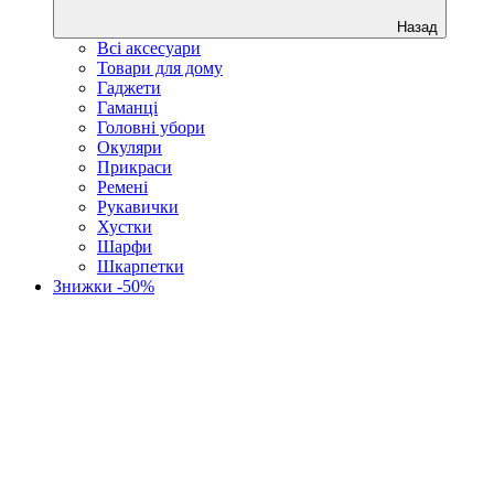
Назад
Всі аксесуари
Товари для дому
Гаджети
Гаманці
Головні убори
Окуляри
Прикраси
Ремені
Рукавички
Хустки
Шарфи
Шкарпетки
Знижки -50%