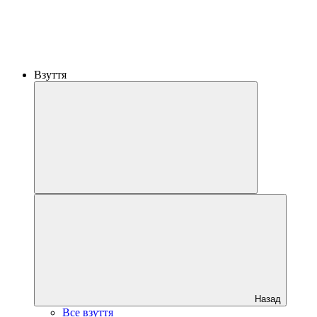
Взуття
Назад
Все взуття