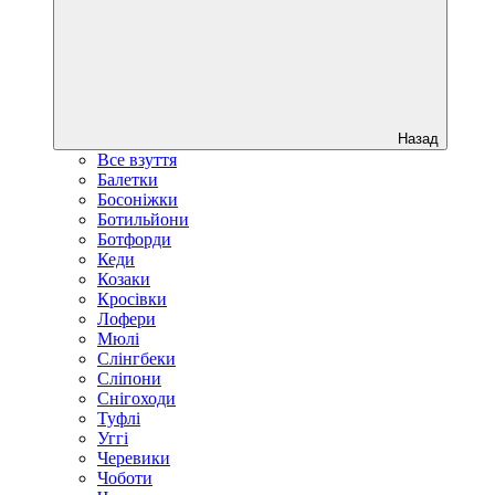
Назад
Все взуття
Балетки
Босоніжки
Ботильйони
Ботфорди
Кеди
Козаки
Кросівки
Лофери
Мюлі
Слінгбеки
Сліпони
Снігоходи
Туфлі
Уггі
Черевики
Чоботи