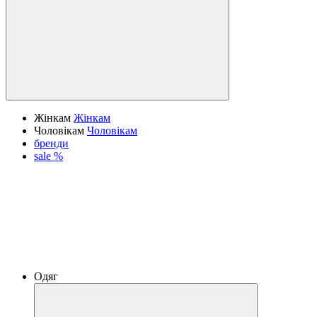
Жінкам
Жінкам
Чоловікам
Чоловікам
бренди
sale %
Одяг