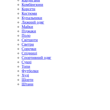
Кардигани
Комбінезони
Корсети
Костюми
Купальники
Лижний одяг
Майки
Піджаки
Поло
Світшоти
Светри
Сорочки
Спідниці
Спортивний одяг
Сукні
Топи
Футболки
Худі
Шорти
Штани