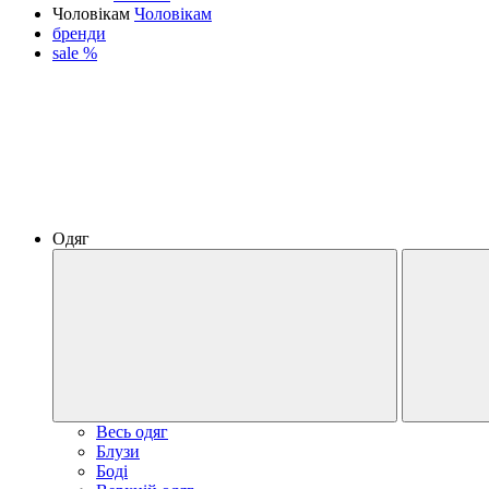
Чоловікам
Чоловікам
бренди
sale %
Одяг
Весь одяг
Блузи
Боді