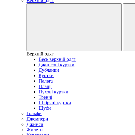
Верхній одяг
Верхній одяг
Весь верхній одяг
Джинсові куртки
Дублянки
Куртки
Пальта
Плащі
Пухові куртки
Тренчі
Шкіряні куртки
Шуби
Гольфи
Джемпери
Джинси
Жилети