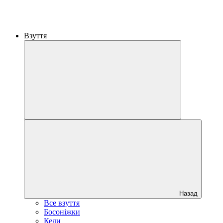
Взуття
Назад
Все взуття
Босоніжки
Кеди