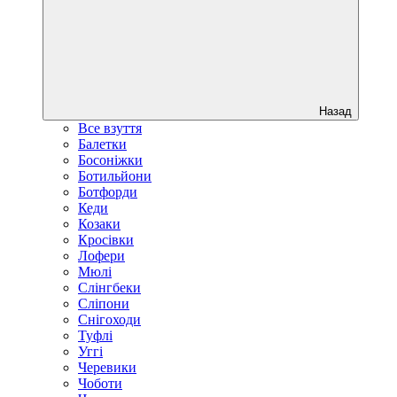
Назад
Все взуття
Балетки
Босоніжки
Ботильйони
Ботфорди
Кеди
Козаки
Кросівки
Лофери
Мюлі
Слінгбеки
Сліпони
Снігоходи
Туфлі
Уггі
Черевики
Чоботи