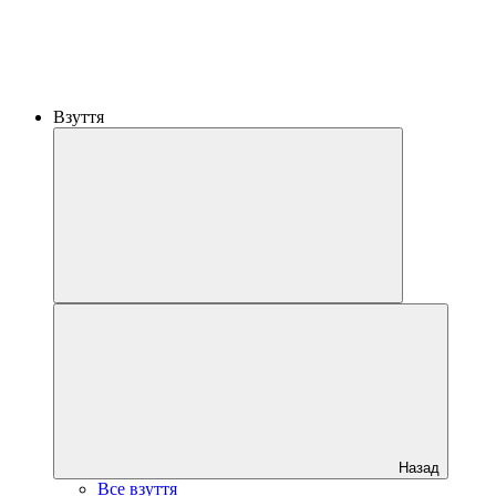
Взуття
Назад
Все взуття