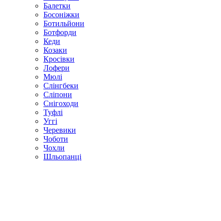
Балетки
Босоніжки
Ботильйони
Ботфорди
Кеди
Козаки
Кросівки
Лофери
Мюлі
Слінгбеки
Сліпони
Снігоходи
Туфлі
Уггі
Черевики
Чоботи
Чохли
Шльопанці