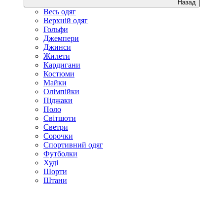
Назад
Весь одяг
Верхній одяг
Гольфи
Джемпери
Джинси
Жилети
Кардигани
Костюми
Майки
Олімпійки
Піджаки
Поло
Світшоти
Светри
Сорочки
Спортивний одяг
Футболки
Худі
Шорти
Штани