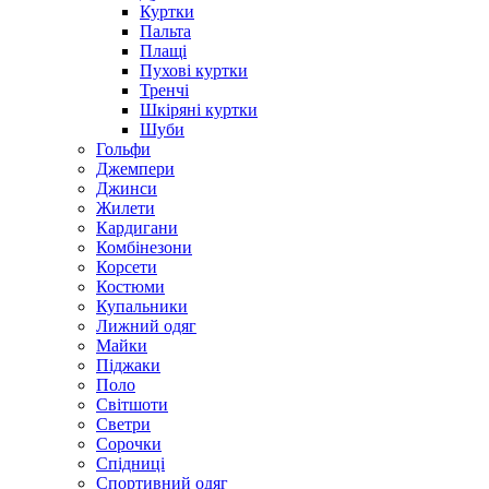
Куртки
Пальта
Плащі
Пухові куртки
Тренчі
Шкіряні куртки
Шуби
Гольфи
Джемпери
Джинси
Жилети
Кардигани
Комбінезони
Корсети
Костюми
Купальники
Лижний одяг
Майки
Піджаки
Поло
Світшоти
Светри
Сорочки
Спідниці
Спортивний одяг