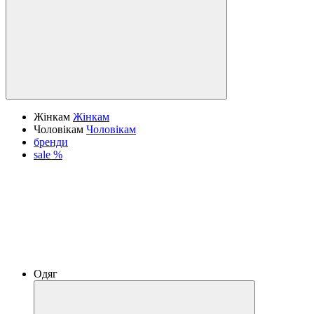
Жінкам
Жінкам
Чоловікам
Чоловікам
бренди
sale %
Одяг