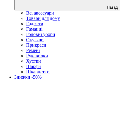
Назад
Всі аксесуари
Товари для дому
Гаджети
Гаманці
Головні убори
Окуляри
Прикраси
Ремені
Рукавички
Хустки
Шарфи
Шкарпетки
Знижки -50%