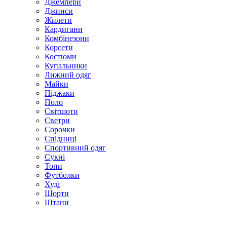
Джемпери
Джинси
Жилети
Кардигани
Комбінезони
Корсети
Костюми
Купальники
Лижний одяг
Майки
Піджаки
Поло
Світшоти
Светри
Сорочки
Спідниці
Спортивний одяг
Сукні
Топи
Футболки
Худі
Шорти
Штани