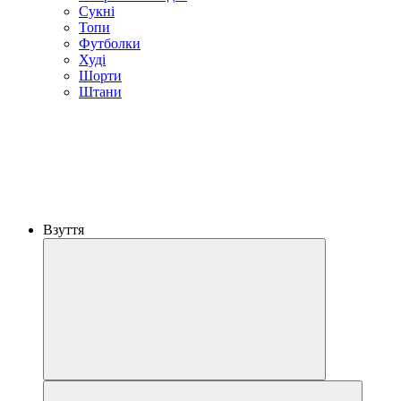
Сукні
Топи
Футболки
Худі
Шорти
Штани
Взуття