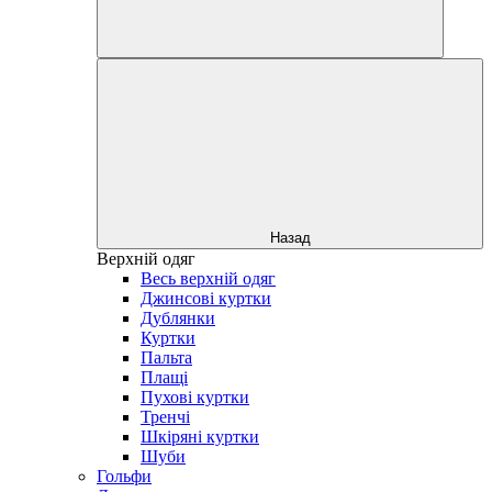
Назад
Верхній одяг
Весь верхній одяг
Джинсові куртки
Дублянки
Куртки
Пальта
Плащі
Пухові куртки
Тренчі
Шкіряні куртки
Шуби
Гольфи