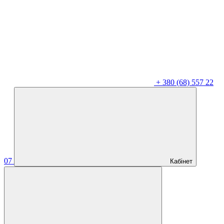
+
380 (68) 557 22
07
Кабінет