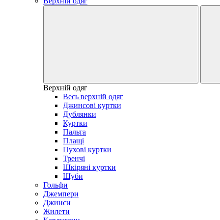
Верхній одяг
Верхній одяг
Весь верхній одяг
Джинсові куртки
Дублянки
Куртки
Пальта
Плащі
Пухові куртки
Тренчі
Шкіряні куртки
Шуби
Гольфи
Джемпери
Джинси
Жилети