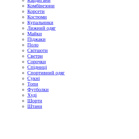
Кардигани
Комбінезони
Корсети
Костюми
Купальники
Лижний одяг
Майки
Піджаки
Поло
Світшоти
Светри
Сорочки
Спідниці
Спортивний одяг
Сукні
Топи
Футболки
Худі
Шорти
Штани