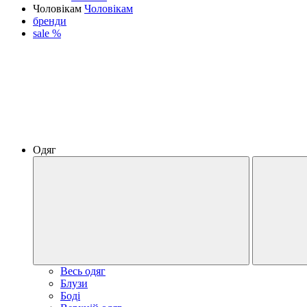
Чоловікам
Чоловікам
бренди
sale %
Одяг
Весь одяг
Блузи
Боді