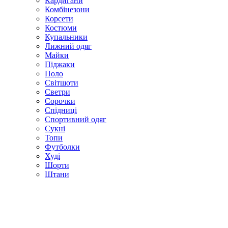
Кардигани
Комбінезони
Корсети
Костюми
Купальники
Лижний одяг
Майки
Піджаки
Поло
Світшоти
Светри
Сорочки
Спідниці
Спортивний одяг
Сукні
Топи
Футболки
Худі
Шорти
Штани