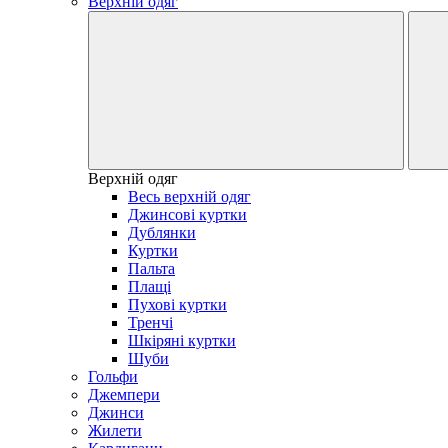
Верхній одяг
Верхній одяг
Весь верхній одяг
Джинсові куртки
Дублянки
Куртки
Пальта
Плащі
Пухові куртки
Тренчі
Шкіряні куртки
Шуби
Гольфи
Джемпери
Джинси
Жилети