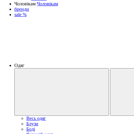
Чоловікам
Чоловікам
бренди
sale %
Одяг
Весь одяг
Блузи
Боді