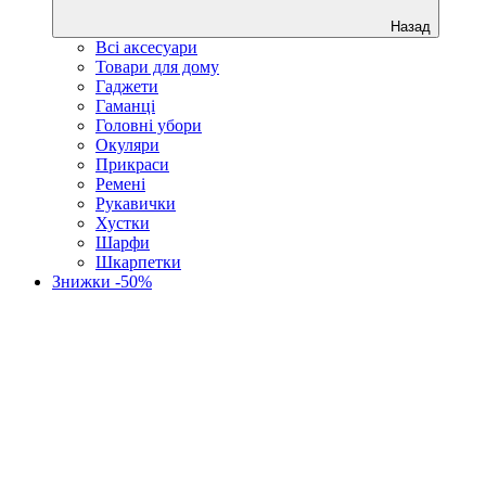
Назад
Всі аксесуари
Товари для дому
Гаджети
Гаманці
Головні убори
Окуляри
Прикраси
Ремені
Рукавички
Хустки
Шарфи
Шкарпетки
Знижки -50%