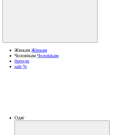
Жінкам
Жінкам
Чоловікам
Чоловікам
бренди
sale %
Одяг