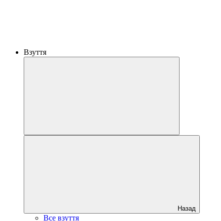
Взуття
Назад
Все взуття