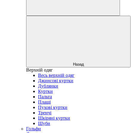
Назад
Верхній одяг
Весь верхній одяг
Джинсові куртки
Дублянки
Куртки
Пальта
Плащі
Пухові куртки
Тренчі
Шкіряні куртки
Шуби
Гольфи