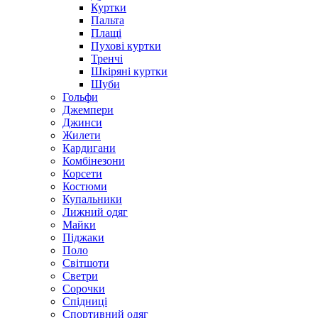
Куртки
Пальта
Плащі
Пухові куртки
Тренчі
Шкіряні куртки
Шуби
Гольфи
Джемпери
Джинси
Жилети
Кардигани
Комбінезони
Корсети
Костюми
Купальники
Лижний одяг
Майки
Піджаки
Поло
Світшоти
Светри
Сорочки
Спідниці
Спортивний одяг