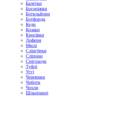
Балетки
Босоніжки
Ботильйони
Ботфорди
Кеди
Козаки
Кросівки
Лофери
Мюлі
Слінгбеки
Сліпони
Снігоходи
Туфлі
Уггі
Черевики
Чоботи
Чохли
Шльопанці