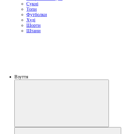
Сукні
Топи
Футболки
Худі
Шорти
Штани
Взуття