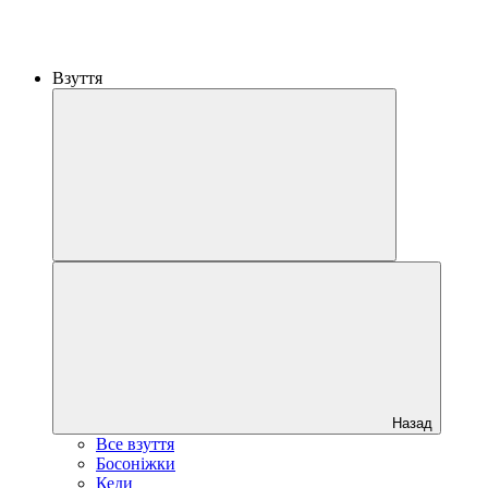
Взуття
Назад
Все взуття
Босоніжки
Кеди