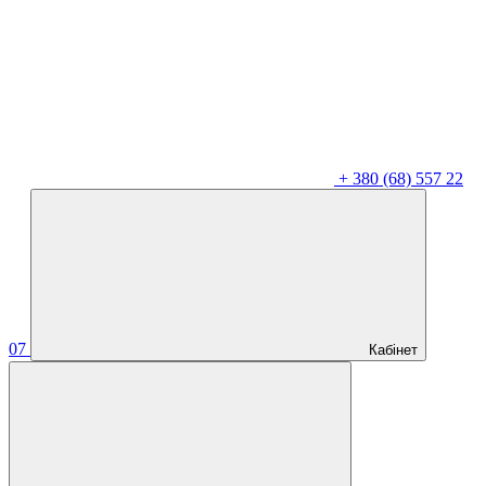
+
380 (68) 557 22
07
Кабінет