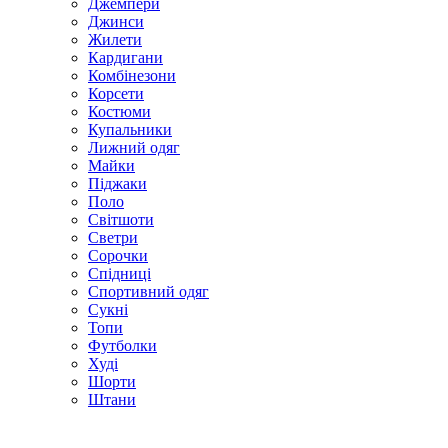
Джемпери
Джинси
Жилети
Кардигани
Комбінезони
Корсети
Костюми
Купальники
Лижний одяг
Майки
Піджаки
Поло
Світшоти
Светри
Сорочки
Спідниці
Спортивний одяг
Сукні
Топи
Футболки
Худі
Шорти
Штани