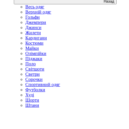
Назад
Весь одяг
Верхній одяг
Гольфи
Джемпери
Джинси
Жилети
Кардигани
Костюми
Майки
Олімпійки
Піджаки
Поло
Світшоти
Светри
Сорочки
Спортивний одяг
Футболки
Худі
Шорти
Штани