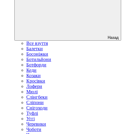
Назад
Все взуття
Балетки
Босоніжки
Ботильйони
Ботфорди
Кеди
Козаки
Кросівки
Лофери
Мюлі
Слінгбеки
Сліпони
Снігоходи
Туфлі
Уггі
Черевики
Чоботи