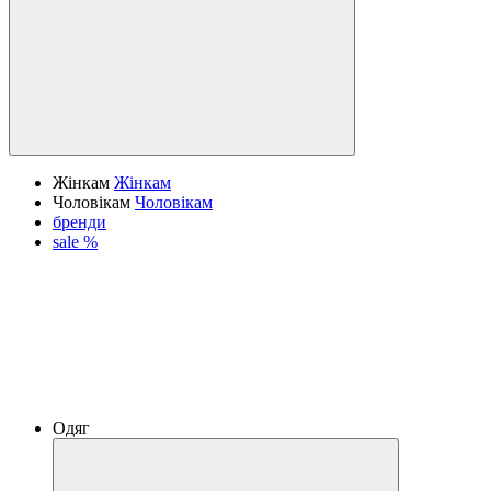
Жінкам
Жінкам
Чоловікам
Чоловікам
бренди
sale %
Одяг