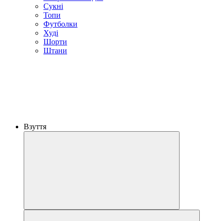
Сукні
Топи
Футболки
Худі
Шорти
Штани
Взуття