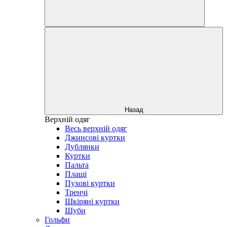
Назад
Верхній одяг
Весь верхній одяг
Джинсові куртки
Дублянки
Куртки
Пальта
Плащі
Пухові куртки
Тренчі
Шкіряні куртки
Шуби
Гольфи