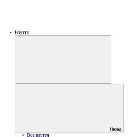
Взуття
Назад
Все взуття