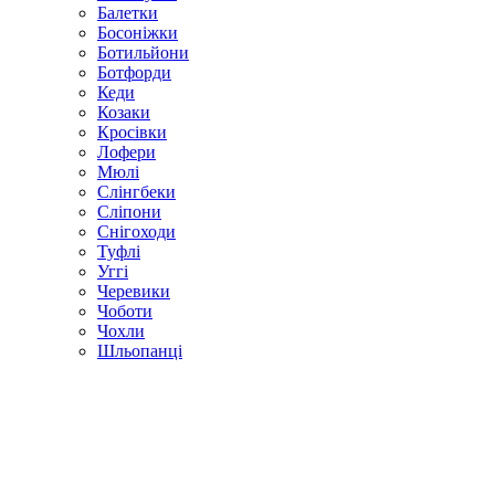
Балетки
Босоніжки
Ботильйони
Ботфорди
Кеди
Козаки
Кросівки
Лофери
Мюлі
Слінгбеки
Сліпони
Снігоходи
Туфлі
Уггі
Черевики
Чоботи
Чохли
Шльопанці