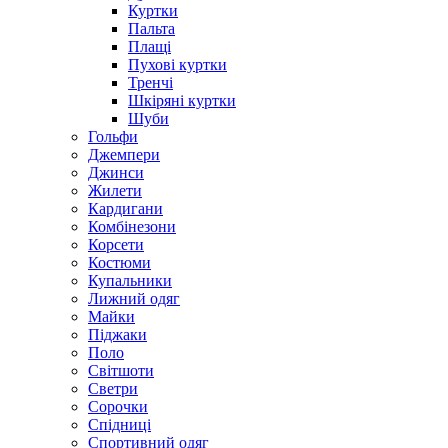
Куртки
Пальта
Плащі
Пухові куртки
Тренчі
Шкіряні куртки
Шуби
Гольфи
Джемпери
Джинси
Жилети
Кардигани
Комбінезони
Корсети
Костюми
Купальники
Лижний одяг
Майки
Піджаки
Поло
Світшоти
Светри
Сорочки
Спідниці
Спортивний одяг