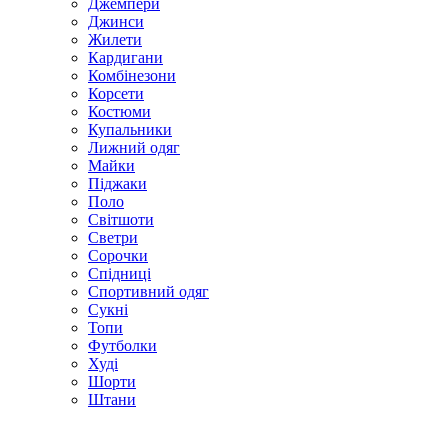
Джемпери
Джинси
Жилети
Кардигани
Комбінезони
Корсети
Костюми
Купальники
Лижний одяг
Майки
Піджаки
Поло
Світшоти
Светри
Сорочки
Спідниці
Спортивний одяг
Сукні
Топи
Футболки
Худі
Шорти
Штани