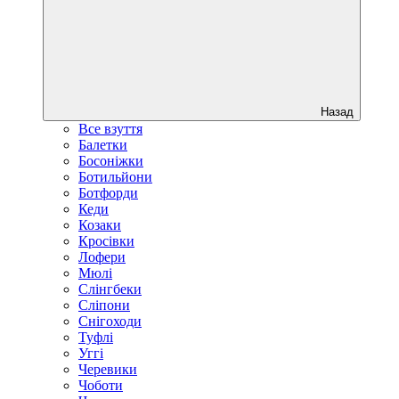
Назад
Все взуття
Балетки
Босоніжки
Ботильйони
Ботфорди
Кеди
Козаки
Кросівки
Лофери
Мюлі
Слінгбеки
Сліпони
Снігоходи
Туфлі
Уггі
Черевики
Чоботи