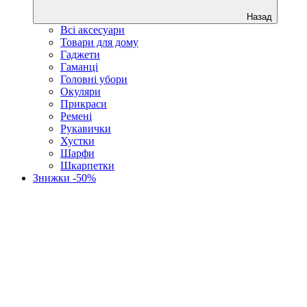
Назад
Всі аксесуари
Товари для дому
Гаджети
Гаманці
Головні убори
Окуляри
Прикраси
Ремені
Рукавички
Хустки
Шарфи
Шкарпетки
Знижки -50%