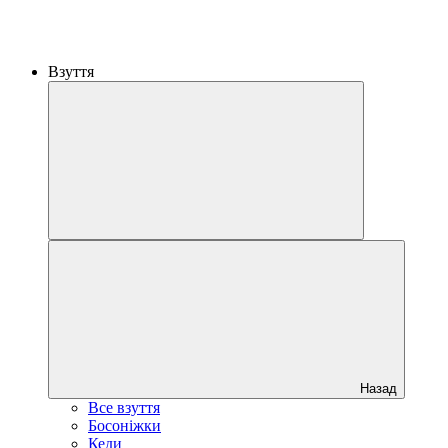
Взуття
Назад
Все взуття
Босоніжки
Кеди