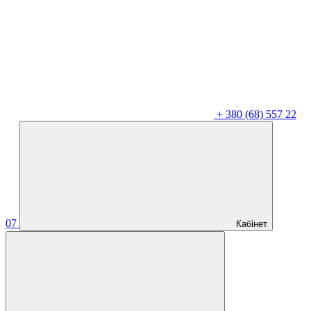
+
380 (68) 557 22
07
Кабінет