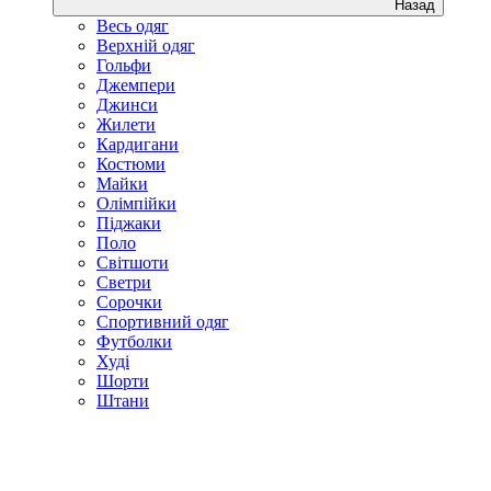
Назад
Весь одяг
Верхній одяг
Гольфи
Джемпери
Джинси
Жилети
Кардигани
Костюми
Майки
Олімпійки
Піджаки
Поло
Світшоти
Светри
Сорочки
Спортивний одяг
Футболки
Худі
Шорти
Штани