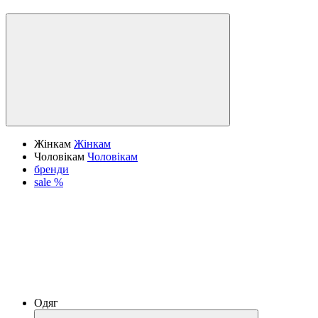
Жінкам
Жінкам
Чоловікам
Чоловікам
бренди
sale %
Одяг