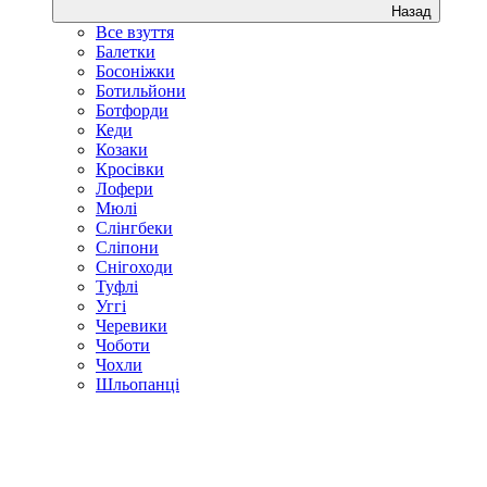
Назад
Все взуття
Балетки
Босоніжки
Ботильйони
Ботфорди
Кеди
Козаки
Кросівки
Лофери
Мюлі
Слінгбеки
Сліпони
Снігоходи
Туфлі
Уггі
Черевики
Чоботи
Чохли
Шльопанці