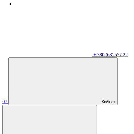
+
380 (68) 557 22
07
Кабінет