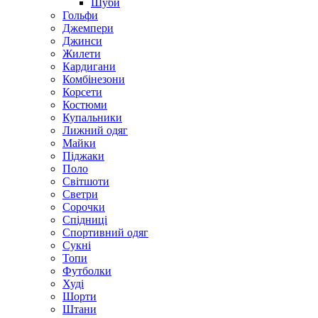
Шуби
Гольфи
Джемпери
Джинси
Жилети
Кардигани
Комбінезони
Корсети
Костюми
Купальники
Лижний одяг
Майки
Піджаки
Поло
Світшоти
Светри
Сорочки
Спідниці
Спортивний одяг
Сукні
Топи
Футболки
Худі
Шорти
Штани