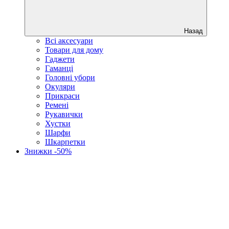
Назад
Всі аксесуари
Товари для дому
Гаджети
Гаманці
Головні убори
Окуляри
Прикраси
Ремені
Рукавички
Хустки
Шарфи
Шкарпетки
Знижки -50%