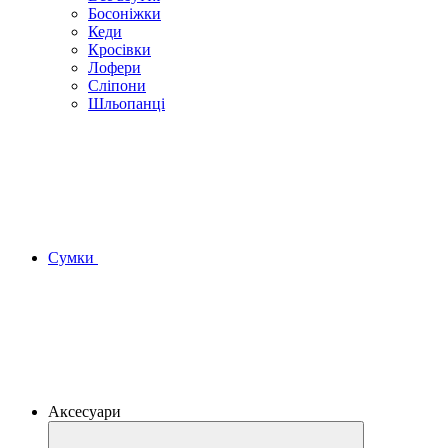
Босоніжки
Кеди
Кросівки
Лофери
Сліпони
Шльопанці
Сумки
Аксесуари