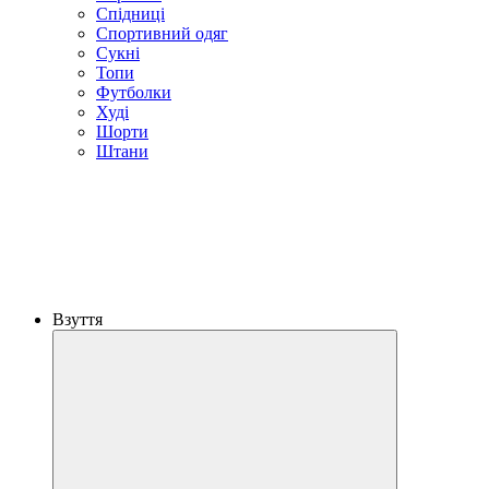
Спідниці
Спортивний одяг
Сукні
Топи
Футболки
Худі
Шорти
Штани
Взуття