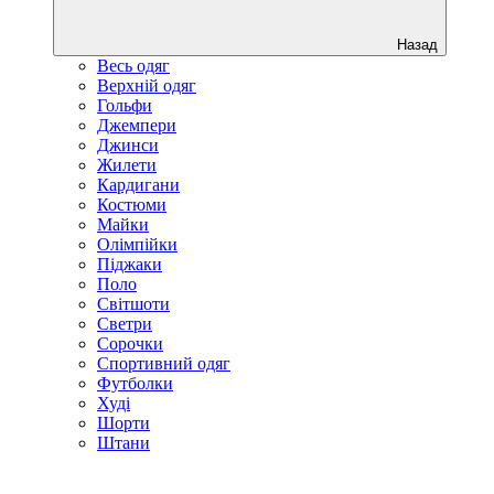
Назад
Весь одяг
Верхній одяг
Гольфи
Джемпери
Джинси
Жилети
Кардигани
Костюми
Майки
Олімпійки
Піджаки
Поло
Світшоти
Светри
Сорочки
Спортивний одяг
Футболки
Худі
Шорти
Штани