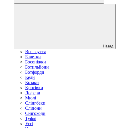
Назад
Все взуття
Балетки
Босоніжки
Ботильйони
Ботфорди
Кеди
Козаки
Кросівки
Лофери
Мюлі
Слінгбеки
Сліпони
Снігоходи
Туфлі
Уггі