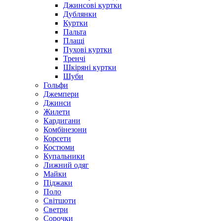
Джинсові куртки
Дублянки
Куртки
Пальта
Плащі
Пухові куртки
Тренчі
Шкіряні куртки
Шуби
Гольфи
Джемпери
Джинси
Жилети
Кардигани
Комбінезони
Корсети
Костюми
Купальники
Лижний одяг
Майки
Піджаки
Поло
Світшоти
Светри
Сорочки