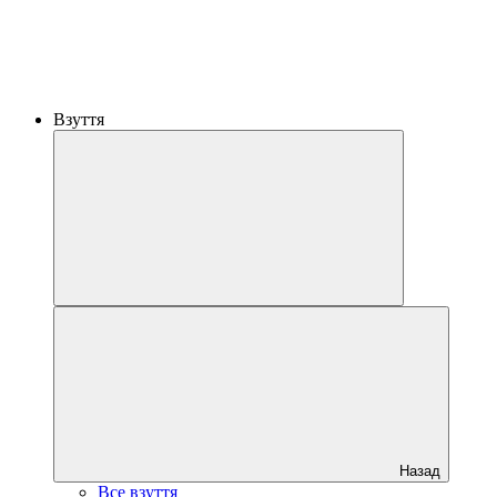
Взуття
Назад
Все взуття