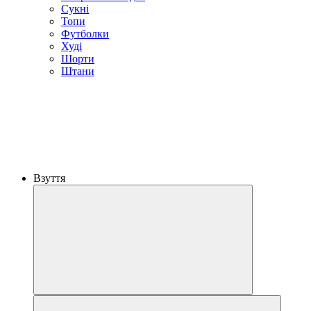
Сукні
Топи
Футболки
Худі
Шорти
Штани
Взуття