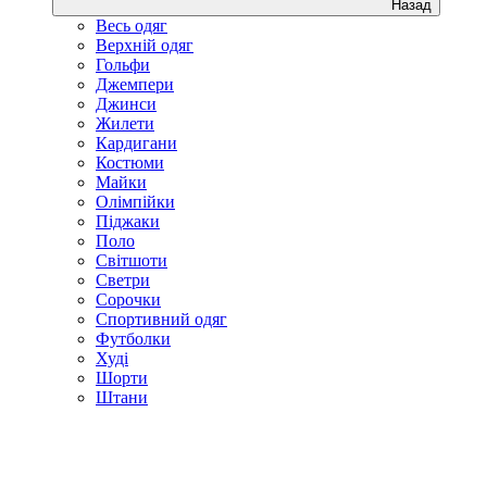
Назад
Весь одяг
Верхній одяг
Гольфи
Джемпери
Джинси
Жилети
Кардигани
Костюми
Майки
Олімпійки
Піджаки
Поло
Світшоти
Светри
Сорочки
Спортивний одяг
Футболки
Худі
Шорти
Штани