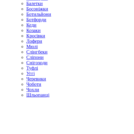
Балетки
Босоніжки
Ботильйони
Ботфорди
Кеди
Козаки
Кросівки
Лофери
Мюлі
Слінгбеки
Сліпони
Снігоходи
Туфлі
Уггі
Черевики
Чоботи
Чохли
Шльопанці