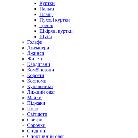
Куртки
Пальта
Плащі
Пухові куртки
Тренчі
Шкіряні куртки
Шуби
Гольфи
Джемпери
Джинси
Жилети
Кардигани
Комбінезони
Корсети
Костюми
Купальники
Лижний одяг
Майки
Піджаки
Поло
Світшоти
Светри
Сорочки
Спідниці
Спортивний одяг