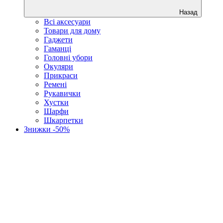
Назад
Всі аксесуари
Товари для дому
Гаджети
Гаманці
Головні убори
Окуляри
Прикраси
Ремені
Рукавички
Хустки
Шарфи
Шкарпетки
Знижки -50%