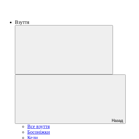
Взуття
Назад
Все взуття
Босоніжки
Кеди