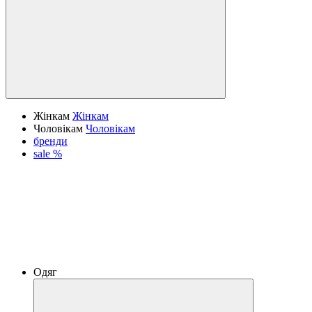
Жінкам
Жінкам
Чоловікам
Чоловікам
бренди
sale %
Одяг