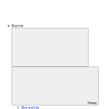
Взуття
Назад
Все взуття