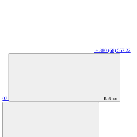
+
380 (68) 557 22
07
Кабінет