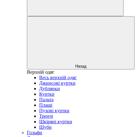
Назад
Верхній одяг
Весь верхній одяг
Джинсові куртки
Дублянки
Куртки
Пальта
Плащі
Пухові куртки
Тренчі
Шкіряні куртки
Шуби
Гольфи