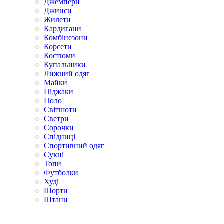
Джемпери
Джинси
Жилети
Кардигани
Комбінезони
Корсети
Костюми
Купальники
Лижний одяг
Майки
Піджаки
Поло
Світшоти
Светри
Сорочки
Спідниці
Спортивний одяг
Сукні
Топи
Футболки
Худі
Шорти
Штани