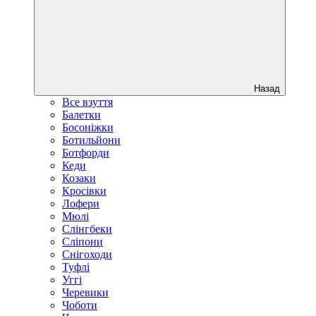
Назад
Все взуття
Балетки
Босоніжки
Ботильйони
Ботфорди
Кеди
Козаки
Кросівки
Лофери
Мюлі
Слінгбеки
Сліпони
Снігоходи
Туфлі
Уггі
Черевики
Чоботи