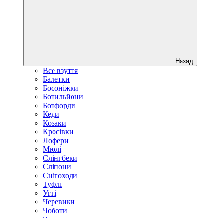
Назад
Все взуття
Балетки
Босоніжки
Ботильйони
Ботфорди
Кеди
Козаки
Кросівки
Лофери
Мюлі
Слінгбеки
Сліпони
Снігоходи
Туфлі
Уггі
Черевики
Чоботи