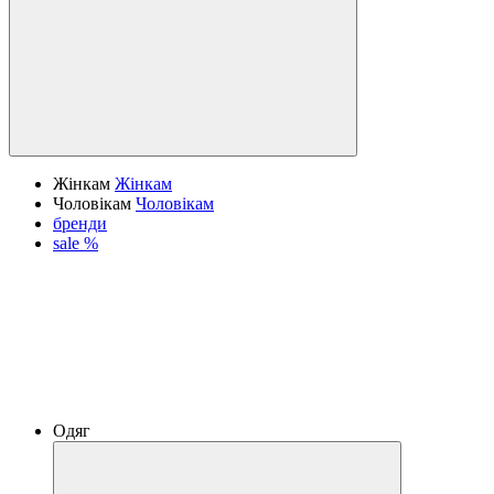
Жінкам
Жінкам
Чоловікам
Чоловікам
бренди
sale %
Одяг