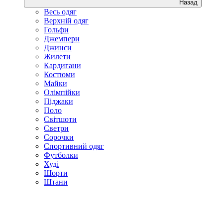
Назад
Весь одяг
Верхній одяг
Гольфи
Джемпери
Джинси
Жилети
Кардигани
Костюми
Майки
Олімпійки
Піджаки
Поло
Світшоти
Светри
Сорочки
Спортивний одяг
Футболки
Худі
Шорти
Штани