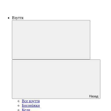
Взуття
Назад
Все взуття
Босоніжки
Кеди