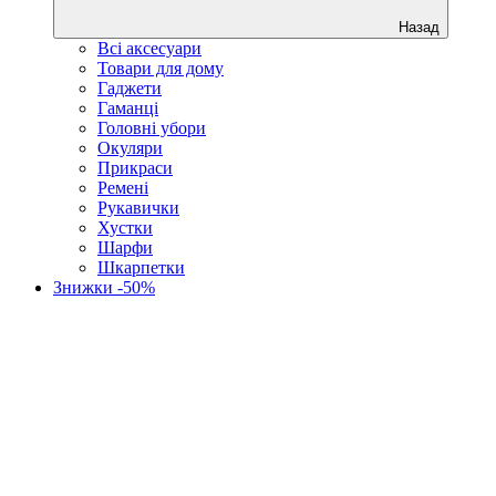
Назад
Всі аксесуари
Товари для дому
Гаджети
Гаманці
Головні убори
Окуляри
Прикраси
Ремені
Рукавички
Хустки
Шарфи
Шкарпетки
Знижки -50%