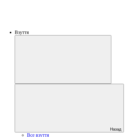
Взуття
Назад
Все взуття