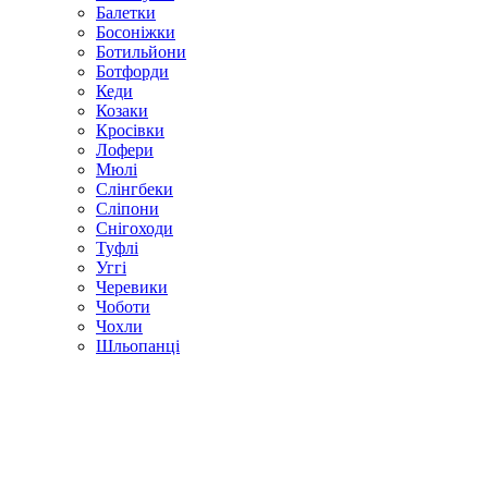
Балетки
Босоніжки
Ботильйони
Ботфорди
Кеди
Козаки
Кросівки
Лофери
Мюлі
Слінгбеки
Сліпони
Снігоходи
Туфлі
Уггі
Черевики
Чоботи
Чохли
Шльопанці