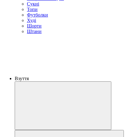
Сукні
Топи
Футболки
Худі
Шорти
Штани
Взуття