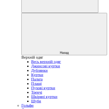
Назад
Верхній одяг
Весь верхній одяг
Джинсові куртки
Дублянки
Куртки
Пальта
Плащі
Пухові куртки
Тренчі
Шкіряні куртки
Шуби
Гольфи