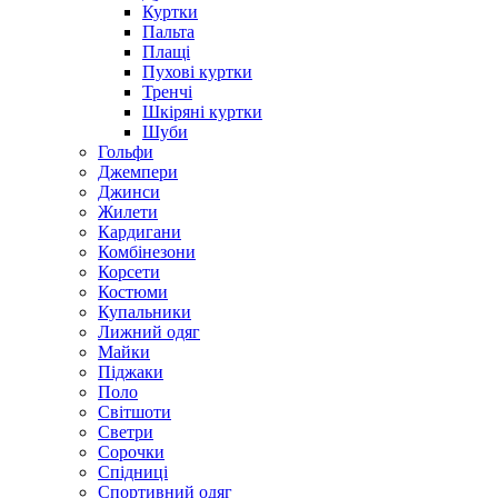
Куртки
Пальта
Плащі
Пухові куртки
Тренчі
Шкіряні куртки
Шуби
Гольфи
Джемпери
Джинси
Жилети
Кардигани
Комбінезони
Корсети
Костюми
Купальники
Лижний одяг
Майки
Піджаки
Поло
Світшоти
Светри
Сорочки
Спідниці
Спортивний одяг