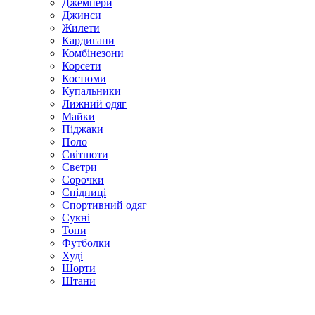
Джемпери
Джинси
Жилети
Кардигани
Комбінезони
Корсети
Костюми
Купальники
Лижний одяг
Майки
Піджаки
Поло
Світшоти
Светри
Сорочки
Спідниці
Спортивний одяг
Сукні
Топи
Футболки
Худі
Шорти
Штани