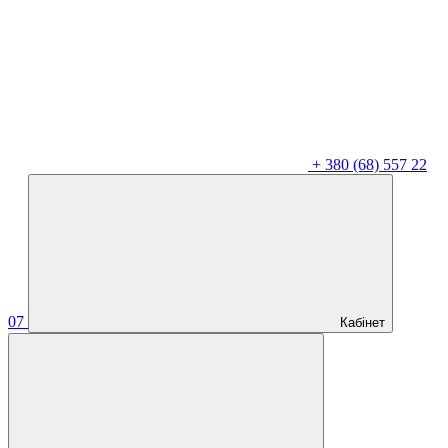
+
380 (68) 557 22
07
Кабінет