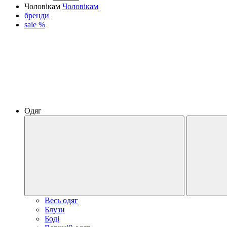
Чоловікам
Чоловікам
бренди
sale %
Одяг
Весь одяг
Блузи
Боді