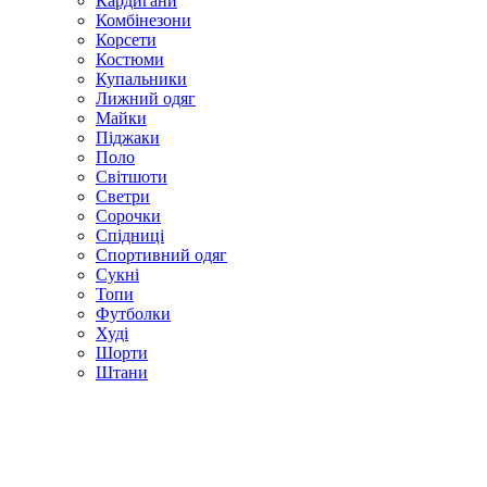
Кардигани
Комбінезони
Корсети
Костюми
Купальники
Лижний одяг
Майки
Піджаки
Поло
Світшоти
Светри
Сорочки
Спідниці
Спортивний одяг
Сукні
Топи
Футболки
Худі
Шорти
Штани