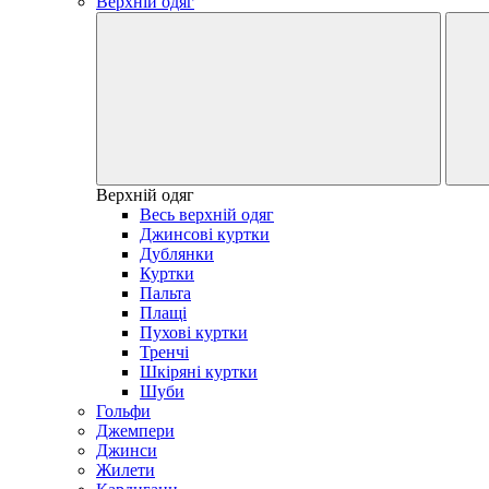
Верхній одяг
Верхній одяг
Весь верхній одяг
Джинсові куртки
Дублянки
Куртки
Пальта
Плащі
Пухові куртки
Тренчі
Шкіряні куртки
Шуби
Гольфи
Джемпери
Джинси
Жилети