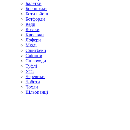
Балетки
Босоніжки
Ботильйони
Ботфорди
Кеди
Козаки
Кросівки
Лофери
Мюлі
Слінгбеки
Сліпони
Снігоходи
Туфлі
Уггі
Черевики
Чоботи
Чохли
Шльопанці