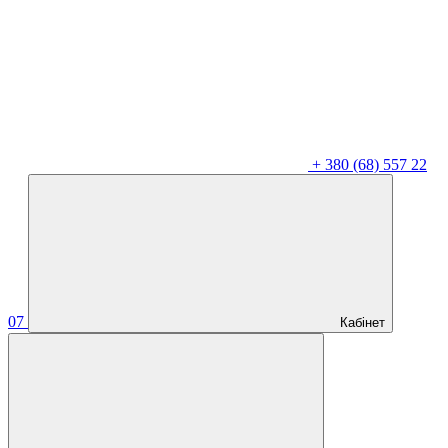
+
380 (68) 557 22
07
Кабінет