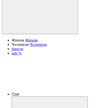
Жінкам
Жінкам
Чоловікам
Чоловікам
бренди
sale %
Одяг