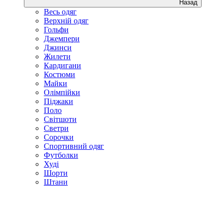
Назад
Весь одяг
Верхній одяг
Гольфи
Джемпери
Джинси
Жилети
Кардигани
Костюми
Майки
Олімпійки
Піджаки
Поло
Світшоти
Светри
Сорочки
Спортивний одяг
Футболки
Худі
Шорти
Штани