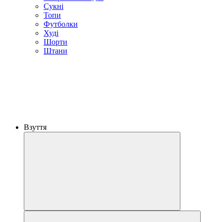
Сукні
Топи
Футболки
Худі
Шорти
Штани
Взуття