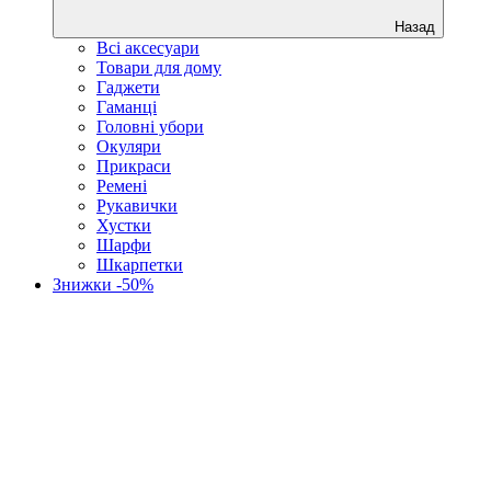
Назад
Всі аксесуари
Товари для дому
Гаджети
Гаманці
Головні убори
Окуляри
Прикраси
Ремені
Рукавички
Хустки
Шарфи
Шкарпетки
Знижки -50%