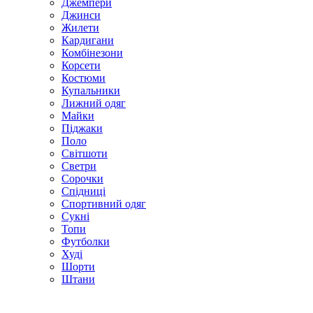
Джемпери
Джинси
Жилети
Кардигани
Комбінезони
Корсети
Костюми
Купальники
Лижний одяг
Майки
Піджаки
Поло
Світшоти
Светри
Сорочки
Спідниці
Спортивний одяг
Сукні
Топи
Футболки
Худі
Шорти
Штани