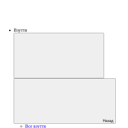
Взуття
Назад
Все взуття