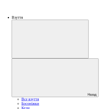
Взуття
Назад
Все взуття
Босоніжки
Кеди