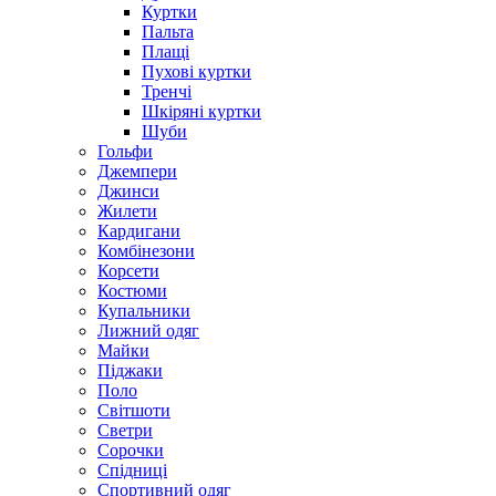
Куртки
Пальта
Плащі
Пухові куртки
Тренчі
Шкіряні куртки
Шуби
Гольфи
Джемпери
Джинси
Жилети
Кардигани
Комбінезони
Корсети
Костюми
Купальники
Лижний одяг
Майки
Піджаки
Поло
Світшоти
Светри
Сорочки
Спідниці
Спортивний одяг