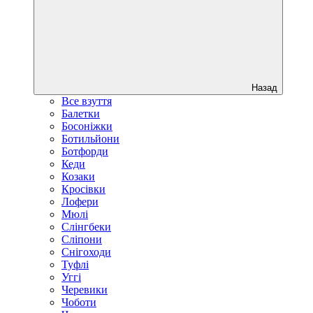
Назад
Все взуття
Балетки
Босоніжки
Ботильйони
Ботфорди
Кеди
Козаки
Кросівки
Лофери
Мюлі
Слінгбеки
Сліпони
Снігоходи
Туфлі
Уггі
Черевики
Чоботи