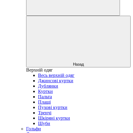
Назад
Верхній одяг
Весь верхній одяг
Джинсові куртки
Дублянки
Куртки
Пальта
Плащі
Пухові куртки
Тренчі
Шкіряні куртки
Шуби
Гольфи