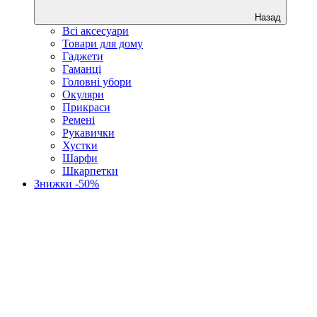
Назад
Всі аксесуари
Товари для дому
Гаджети
Гаманці
Головні убори
Окуляри
Прикраси
Ремені
Рукавички
Хустки
Шарфи
Шкарпетки
Знижки -50%