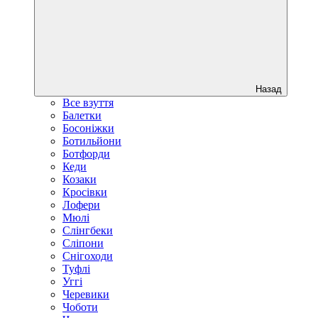
Назад
Все взуття
Балетки
Босоніжки
Ботильйони
Ботфорди
Кеди
Козаки
Кросівки
Лофери
Мюлі
Слінгбеки
Сліпони
Снігоходи
Туфлі
Уггі
Черевики
Чоботи