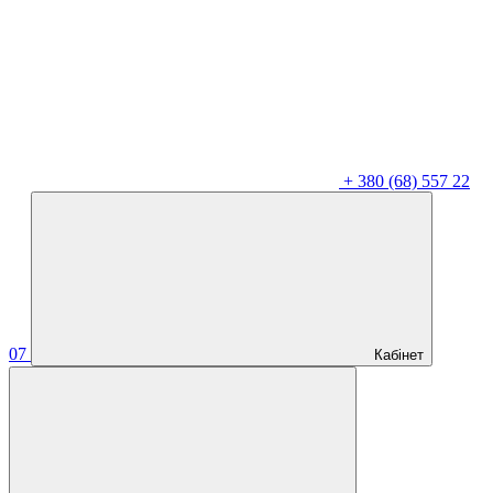
+
380 (68) 557 22
07
Кабінет