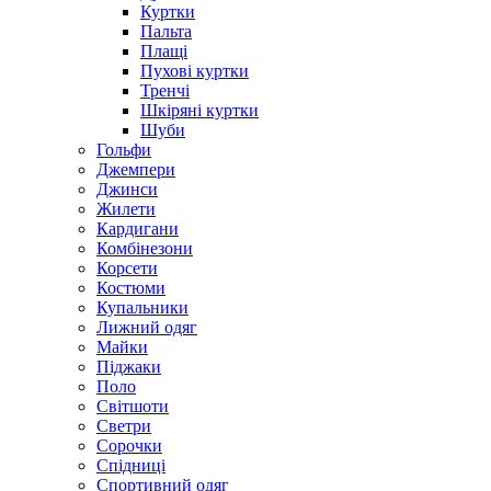
Куртки
Пальта
Плащі
Пухові куртки
Тренчі
Шкіряні куртки
Шуби
Гольфи
Джемпери
Джинси
Жилети
Кардигани
Комбінезони
Корсети
Костюми
Купальники
Лижний одяг
Майки
Піджаки
Поло
Світшоти
Светри
Сорочки
Спідниці
Спортивний одяг