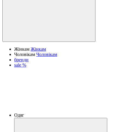
Жінкам
Жінкам
Чоловікам
Чоловікам
бренди
sale %
Одяг