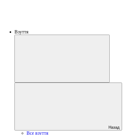
Взуття
Назад
Все взуття