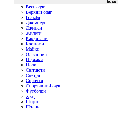
Назад
Весь одяг
Верхній одяг
Гольфи
Джемпери
Джинси
Жилети
Кардигани
Костюми
Майки
Олімпійки
Піджаки
Поло
Світшоти
Светри
Сорочки
Спортивний одяг
Футболки
Худі
Шорти
Штани