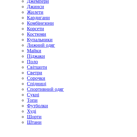
Джемпери
Джинси
Жилети
Кардигани
Комбінезони
Корсети
Костюми
Купальники
Лижний одяг
Майки
Піджаки
Поло
Світшоти
Светри
Сорочки
Спідниці
Спортивний одяг
Сукні
Топи
Футболки
Худі
Шорти
Штани