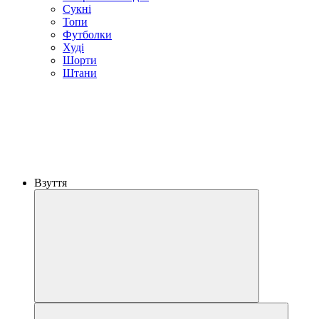
Сукні
Топи
Футболки
Худі
Шорти
Штани
Взуття