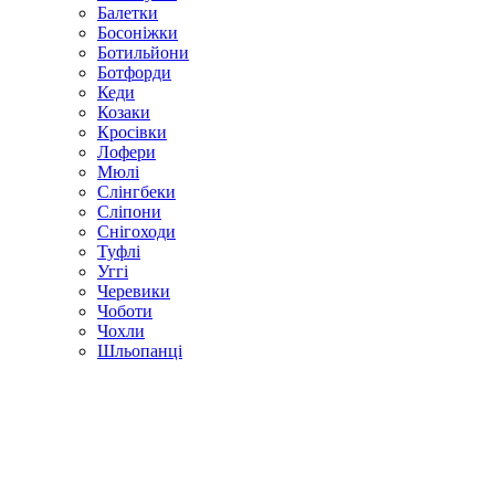
Балетки
Босоніжки
Ботильйони
Ботфорди
Кеди
Козаки
Кросівки
Лофери
Мюлі
Слінгбеки
Сліпони
Снігоходи
Туфлі
Уггі
Черевики
Чоботи
Чохли
Шльопанці