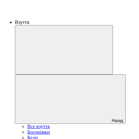
Взуття
Назад
Все взуття
Босоніжки
Кеди