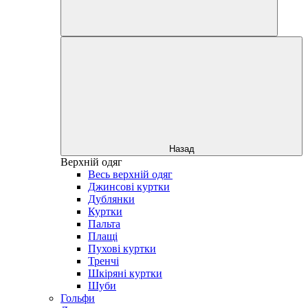
Назад
Верхній одяг
Весь верхній одяг
Джинсові куртки
Дублянки
Куртки
Пальта
Плащі
Пухові куртки
Тренчі
Шкіряні куртки
Шуби
Гольфи