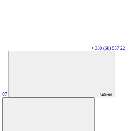
+
380 (68) 557 22
07
Кабінет