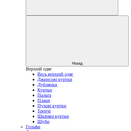
Назад
Верхній одяг
Весь верхній одяг
Джинсові куртки
Дублянки
Куртки
Пальта
Плащі
Пухові куртки
Тренчі
Шкіряні куртки
Шуби
Гольфи