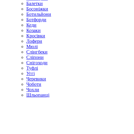
Балетки
Босоніжки
Ботильйони
Ботфорди
Кеди
Козаки
Кросівки
Лофери
Мюлі
Слінгбеки
Сліпони
Снігоходи
Туфлі
Уггі
Черевики
Чоботи
Чохли
Шльопанці