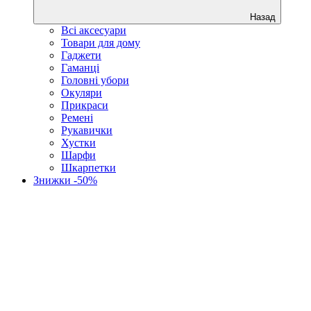
Назад
Всі аксесуари
Товари для дому
Гаджети
Гаманці
Головні убори
Окуляри
Прикраси
Ремені
Рукавички
Хустки
Шарфи
Шкарпетки
Знижки -50%