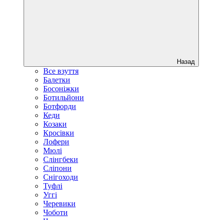
Назад
Все взуття
Балетки
Босоніжки
Ботильйони
Ботфорди
Кеди
Козаки
Кросівки
Лофери
Мюлі
Слінгбеки
Сліпони
Снігоходи
Туфлі
Уггі
Черевики
Чоботи