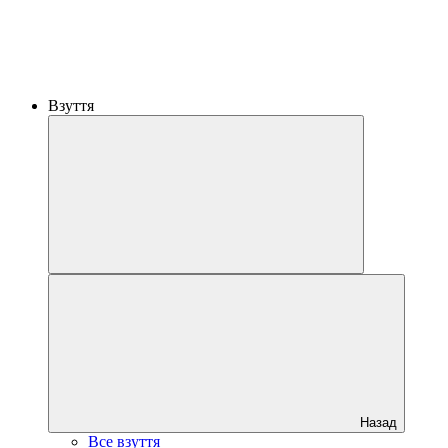
Взуття
Назад
Все взуття