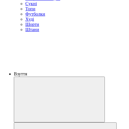
Сукні
Топи
Футболки
Худі
Шорти
Штани
Взуття