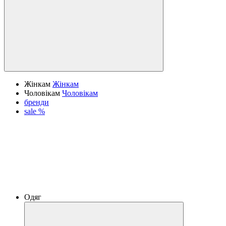
Жінкам
Жінкам
Чоловікам
Чоловікам
бренди
sale %
Одяг