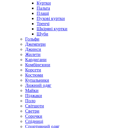
Куртки
Пальта
Плащі
Пухові куртки
Тренчі
Шкіряні куртки
Шуби
Гольфи
Джемпери
Джинси
Жилети
Кардигани
Комбінезони
Корсети
Костюми
Купальники
Лижний одяг
Майки
Піджаки
Поло
Світшоти
Светри
Сорочки
Спідниці
Спортивний одяг