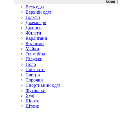
Назад
Весь одяг
Верхній одяг
Гольфи
Джемпери
Джинси
Жилети
Кардигани
Костюми
Майки
Олімпійки
Піджаки
Поло
Світшоти
Светри
Сорочки
Спортивний одяг
Футболки
Худі
Шорти
Штани