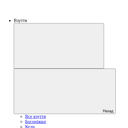
Взуття
Назад
Все взуття
Босоніжки
Кеди