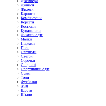
Джемпери
Джинси
Жилети
Кардигани
Комбінезони
Корсети
Костюми
Купальники
Лижний одяг
Майки
Піджаки
Поло
Світшоти
Светри
Сорочки
Спідниці
Спортивний одяг
Сукні
Топи
Футболки
Худі
Шорти
Штани