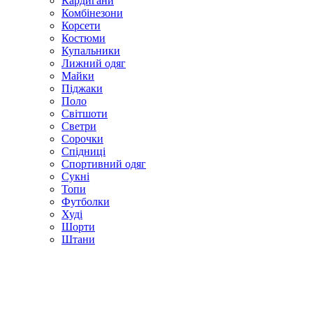
Кардигани
Комбінезони
Корсети
Костюми
Купальники
Лижний одяг
Майки
Піджаки
Поло
Світшоти
Светри
Сорочки
Спідниці
Спортивний одяг
Сукні
Топи
Футболки
Худі
Шорти
Штани