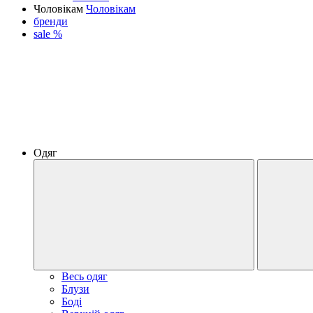
Чоловікам
Чоловікам
бренди
sale %
Одяг
Весь одяг
Блузи
Боді