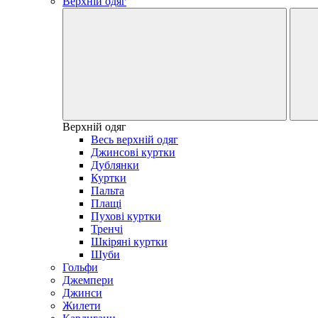
Верхній одяг
Верхній одяг
Весь верхній одяг
Джинсові куртки
Дублянки
Куртки
Пальта
Плащі
Пухові куртки
Тренчі
Шкіряні куртки
Шуби
Гольфи
Джемпери
Джинси
Жилети