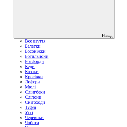
Назад
Все взуття
Балетки
Босоніжки
Ботильйони
Ботфорди
Кеди
Козаки
Кросівки
Лофери
Мюлі
Слінгбеки
Сліпони
Снігоходи
Туфлі
Уггі
Черевики
Чоботи