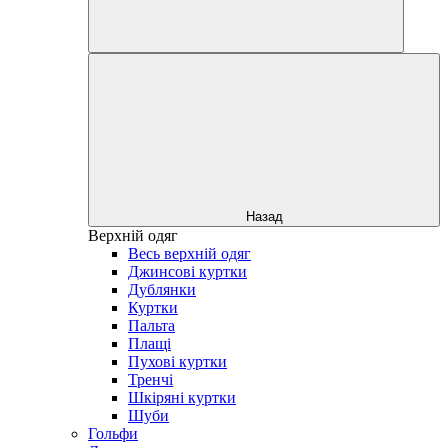
Назад
Верхній одяг
Весь верхній одяг
Джинсові куртки
Дублянки
Куртки
Пальта
Плащі
Пухові куртки
Тренчі
Шкіряні куртки
Шуби
Гольфи