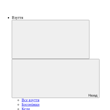
Взуття
Назад
Все взуття
Босоніжки
Кеди