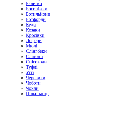
Балетки
Босоніжки
Ботильйони
Ботфорди
Кеди
Козаки
Кросівки
Лофери
Мюлі
Слінгбеки
Сліпони
Снігоходи
Туфлі
Уггі
Черевики
Чоботи
Чохли
Шльопанці