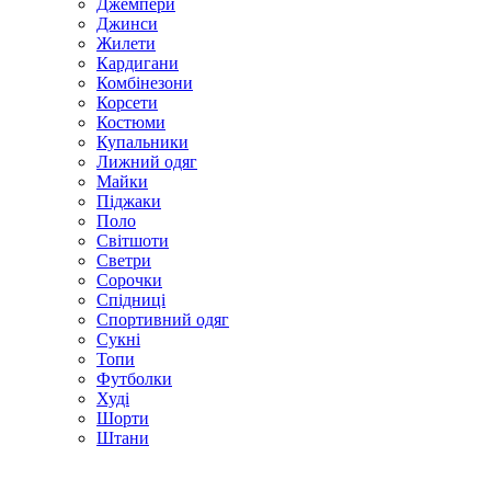
Джемпери
Джинси
Жилети
Кардигани
Комбінезони
Корсети
Костюми
Купальники
Лижний одяг
Майки
Піджаки
Поло
Світшоти
Светри
Сорочки
Спідниці
Спортивний одяг
Сукні
Топи
Футболки
Худі
Шорти
Штани