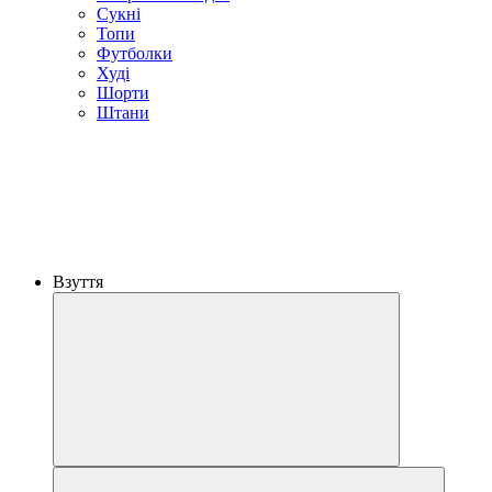
Сукні
Топи
Футболки
Худі
Шорти
Штани
Взуття