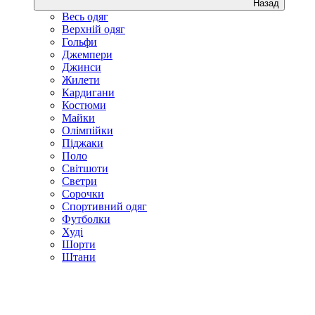
Назад
Весь одяг
Верхній одяг
Гольфи
Джемпери
Джинси
Жилети
Кардигани
Костюми
Майки
Олімпійки
Піджаки
Поло
Світшоти
Светри
Сорочки
Спортивний одяг
Футболки
Худі
Шорти
Штани