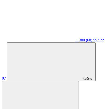
+
380 (68) 557 22
07
Кабінет