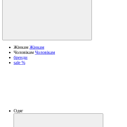
Жінкам
Жінкам
Чоловікам
Чоловікам
бренди
sale %
Одяг