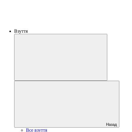
Взуття
Назад
Все взуття