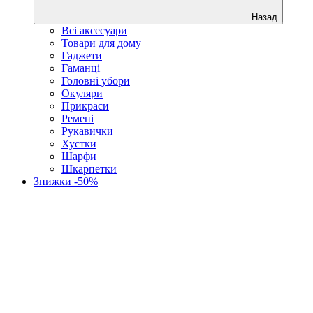
Назад
Всі аксесуари
Товари для дому
Гаджети
Гаманці
Головні убори
Окуляри
Прикраси
Ремені
Рукавички
Хустки
Шарфи
Шкарпетки
Знижки -50%