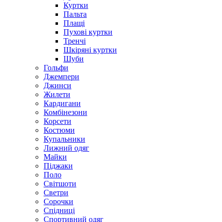
Куртки
Пальта
Плащі
Пухові куртки
Тренчі
Шкіряні куртки
Шуби
Гольфи
Джемпери
Джинси
Жилети
Кардигани
Комбінезони
Корсети
Костюми
Купальники
Лижний одяг
Майки
Піджаки
Поло
Світшоти
Светри
Сорочки
Спідниці
Спортивний одяг