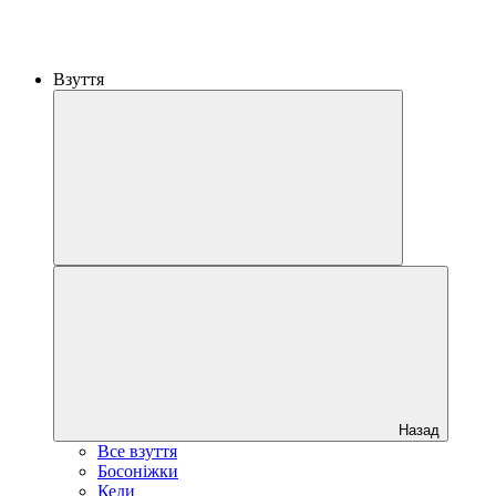
Взуття
Назад
Все взуття
Босоніжки
Кеди