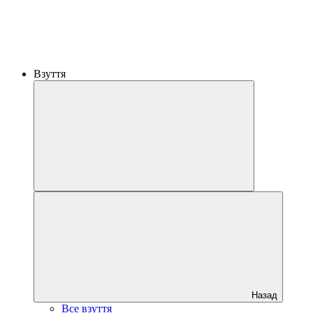
Взуття
Назад
Все взуття