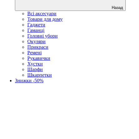
Назад
Всі аксесуари
Товари для дому
Гаджети
Гаманці
Головні убори
Окуляри
Прикраси
Ремені
Рукавички
Хустки
Шарфи
Шкарпетки
Знижки -50%