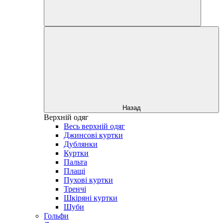
Назад
Верхній одяг
Весь верхній одяг
Джинсові куртки
Дублянки
Куртки
Пальта
Плащі
Пухові куртки
Тренчі
Шкіряні куртки
Шуби
Гольфи