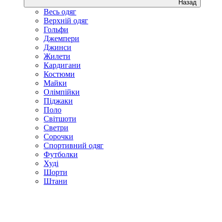
Назад
Весь одяг
Верхній одяг
Гольфи
Джемпери
Джинси
Жилети
Кардигани
Костюми
Майки
Олімпійки
Піджаки
Поло
Світшоти
Светри
Сорочки
Спортивний одяг
Футболки
Худі
Шорти
Штани