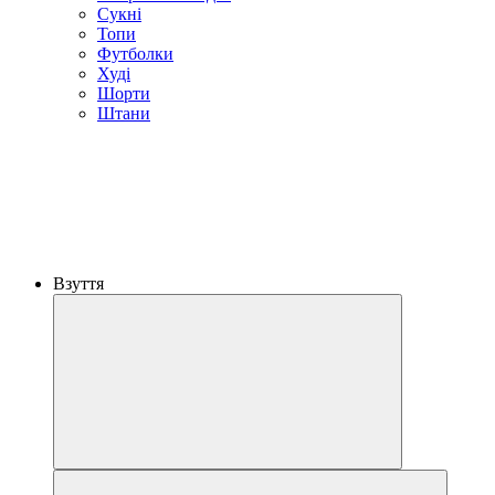
Сукні
Топи
Футболки
Худі
Шорти
Штани
Взуття