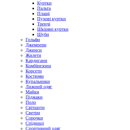
Куртки
Пальта
Плащі
Пухові куртки
Тренчі
Шкіряні куртки
Шуби
Гольфи
Джемпери
Джинси
Жилети
Кардигани
Комбінезони
Корсети
Костюми
Купальники
Лижний одяг
Майки
Піджаки
Поло
Світшоти
Светри
Сорочки
Спідниці
Спортивний одяг