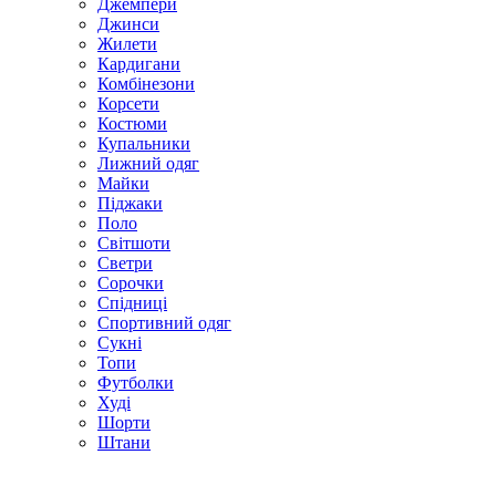
Джемпери
Джинси
Жилети
Кардигани
Комбінезони
Корсети
Костюми
Купальники
Лижний одяг
Майки
Піджаки
Поло
Світшоти
Светри
Сорочки
Спідниці
Спортивний одяг
Сукні
Топи
Футболки
Худі
Шорти
Штани