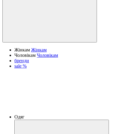
Жінкам
Жінкам
Чоловікам
Чоловікам
бренди
sale %
Одяг