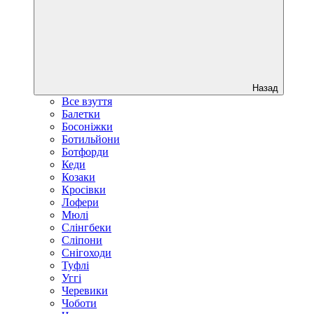
Назад
Все взуття
Балетки
Босоніжки
Ботильйони
Ботфорди
Кеди
Козаки
Кросівки
Лофери
Мюлі
Слінгбеки
Сліпони
Снігоходи
Туфлі
Уггі
Черевики
Чоботи