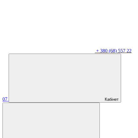
+
380 (68) 557 22
07
Кабінет