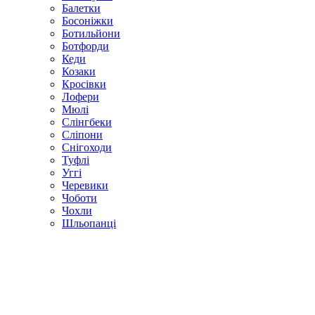
Балетки
Босоніжки
Ботильйони
Ботфорди
Кеди
Козаки
Кросівки
Лофери
Мюлі
Слінгбеки
Сліпони
Снігоходи
Туфлі
Уггі
Черевики
Чоботи
Чохли
Шльопанці