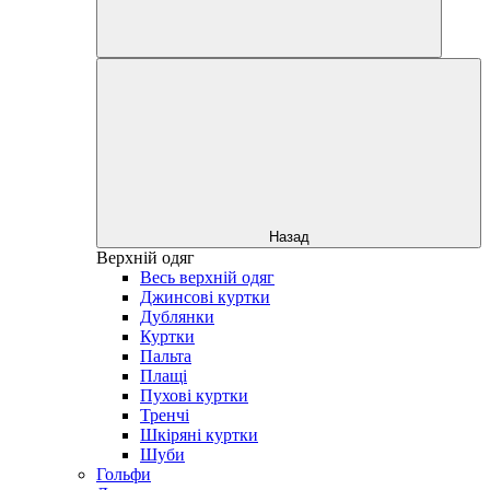
Назад
Верхній одяг
Весь верхній одяг
Джинсові куртки
Дублянки
Куртки
Пальта
Плащі
Пухові куртки
Тренчі
Шкіряні куртки
Шуби
Гольфи