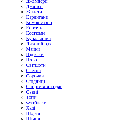
Джемпери
Джинси
Жилети
Кардигани
Комбінезони
Корсети
Костюми
Купальники
Лижний одяг
Майки
Піджаки
Поло
Світшоти
Светри
Сорочки
Спідниці
Спортивний одяг
Сукні
Топи
Футболки
Худі
Шорти
Штани