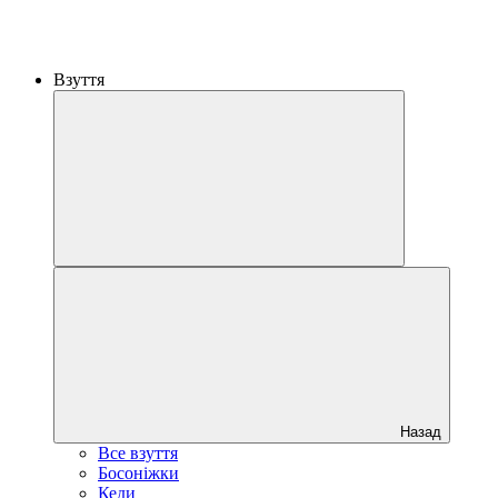
Взуття
Назад
Все взуття
Босоніжки
Кеди