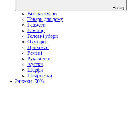
Назад
Всі аксесуари
Товари для дому
Гаджети
Гаманці
Головні убори
Окуляри
Прикраси
Ремені
Рукавички
Хустки
Шарфи
Шкарпетки
Знижки -50%