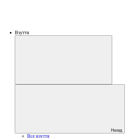
Взуття
Назад
Все взуття