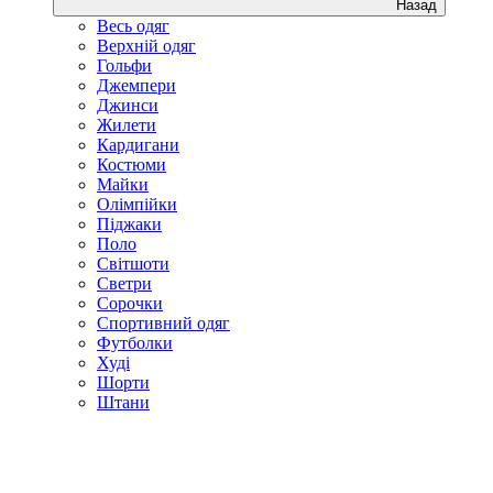
Назад
Весь одяг
Верхній одяг
Гольфи
Джемпери
Джинси
Жилети
Кардигани
Костюми
Майки
Олімпійки
Піджаки
Поло
Світшоти
Светри
Сорочки
Спортивний одяг
Футболки
Худі
Шорти
Штани