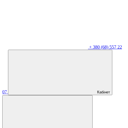
+
380 (68) 557 22
07
Кабінет