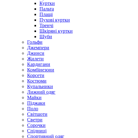
Куртки
Пальта
Плащі
Пухові куртки
Тренчі
Шкіряні куртки
Шуби
Гольфи
Джемпери
Джинси
Жилети
Кардигани
Комбінезони
Корсети
Костюми
Купальники
Лижний одяг
Майки
Піджаки
Поло
Світшоти
Светри
Сорочки
Спідниці
Спортивний одяг