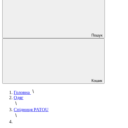
Пошук
Кошик
Головна
Одяг
Спідниця PATOU