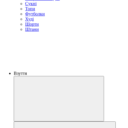
Сукні
Топи
Футболки
Худі
Шорти
Штани
Взуття