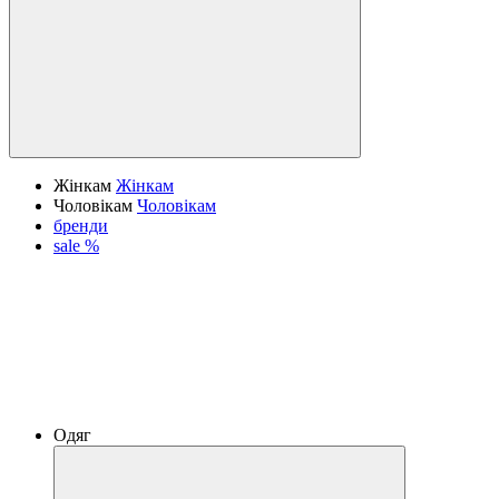
Жінкам
Жінкам
Чоловікам
Чоловікам
бренди
sale %
Одяг