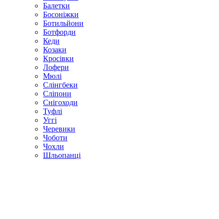
Балетки
Босоніжки
Ботильйони
Ботфорди
Кеди
Козаки
Кросівки
Лофери
Мюлі
Слінгбеки
Сліпони
Снігоходи
Туфлі
Уггі
Черевики
Чоботи
Чохли
Шльопанці