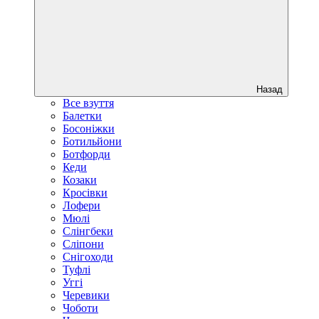
Назад
Все взуття
Балетки
Босоніжки
Ботильйони
Ботфорди
Кеди
Козаки
Кросівки
Лофери
Мюлі
Слінгбеки
Сліпони
Снігоходи
Туфлі
Уггі
Черевики
Чоботи