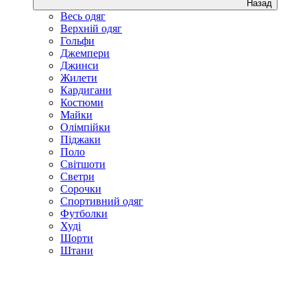
Назад
Весь одяг
Верхній одяг
Гольфи
Джемпери
Джинси
Жилети
Кардигани
Костюми
Майки
Олімпійки
Піджаки
Поло
Світшоти
Светри
Сорочки
Спортивний одяг
Футболки
Худі
Шорти
Штани