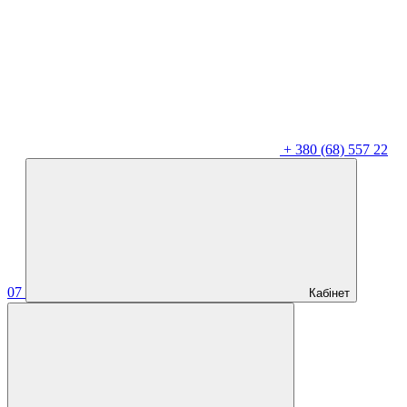
+
380 (68) 557 22
07
Кабінет