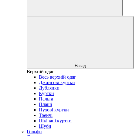
Назад
Верхній одяг
Весь верхній одяг
Джинсові куртки
Дублянки
Куртки
Пальта
Плащі
Пухові куртки
Тренчі
Шкіряні куртки
Шуби
Гольфи