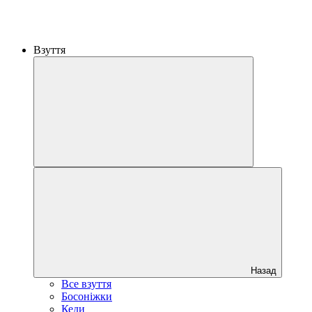
Взуття
Назад
Все взуття
Босоніжки
Кеди