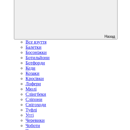
Назад
Все взуття
Балетки
Босоніжки
Ботильйони
Ботфорди
Кеди
Козаки
Кросівки
Лофери
Мюлі
Слінгбеки
Сліпони
Снігоходи
Туфлі
Уггі
Черевики
Чоботи