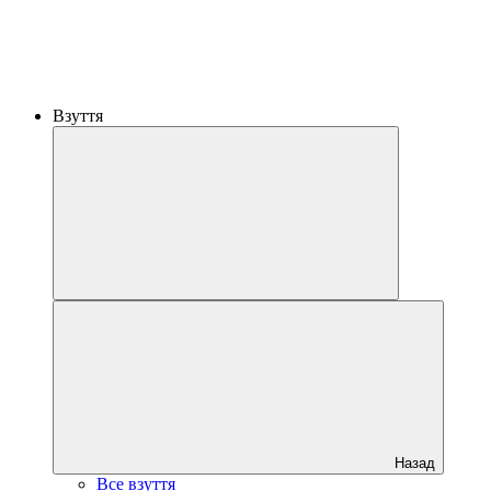
Взуття
Назад
Все взуття