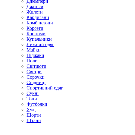
Джемпери
Джинси
Жилети
Кардигани
Комбінезони
Корсети
Костюми
Купальники
Лижний одяг
Майки
Піджаки
Поло
Світшоти
Светри
Сорочки
Спідниці
Спортивний одяг
Сукні
Топи
Футболки
Худі
Шорти
Штани