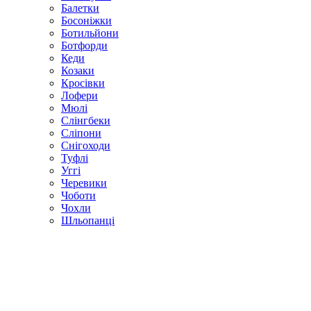
Балетки
Босоніжки
Ботильйони
Ботфорди
Кеди
Козаки
Кросівки
Лофери
Мюлі
Слінгбеки
Сліпони
Снігоходи
Туфлі
Уггі
Черевики
Чоботи
Чохли
Шльопанці