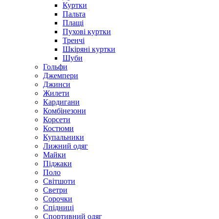
Куртки
Пальта
Плащі
Пухові куртки
Тренчі
Шкіряні куртки
Шуби
Гольфи
Джемпери
Джинси
Жилети
Кардигани
Комбінезони
Корсети
Костюми
Купальники
Лижний одяг
Майки
Піджаки
Поло
Світшоти
Светри
Сорочки
Спідниці
Спортивний одяг