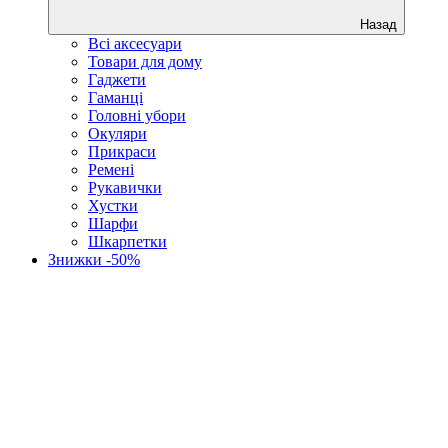
Назад
Всі аксесуари
Товари для дому
Гаджети
Гаманці
Головні убори
Окуляри
Прикраси
Ремені
Рукавички
Хустки
Шарфи
Шкарпетки
Знижки -50%