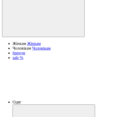
Жінкам
Жінкам
Чоловікам
Чоловікам
бренди
sale %
Одяг