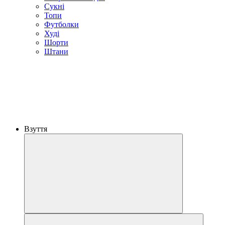
Сукні
Топи
Футболки
Худі
Шорти
Штани
Взуття