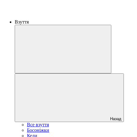
Взуття
Назад
Все взуття
Босоніжки
Кеди