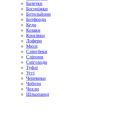
Балетки
Босоніжки
Ботильйони
Ботфорди
Кеди
Козаки
Кросівки
Лофери
Мюлі
Слінгбеки
Сліпони
Снігоходи
Туфлі
Уггі
Черевики
Чоботи
Чохли
Шльопанці