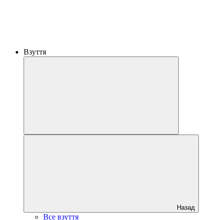
Взуття
Назад
Все взуття