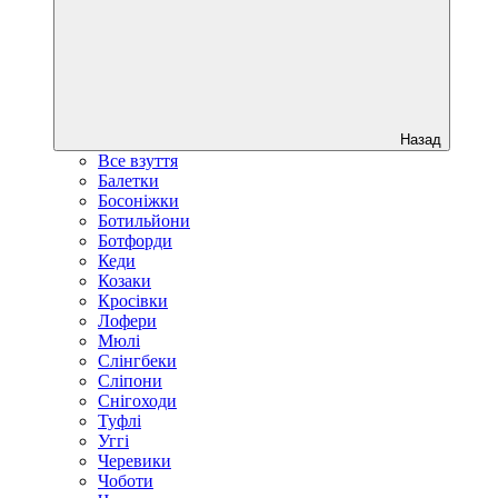
Назад
Все взуття
Балетки
Босоніжки
Ботильйони
Ботфорди
Кеди
Козаки
Кросівки
Лофери
Мюлі
Слінгбеки
Сліпони
Снігоходи
Туфлі
Уггі
Черевики
Чоботи