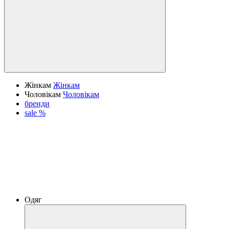
Жінкам
Жінкам
Чоловікам
Чоловікам
бренди
sale %
Одяг