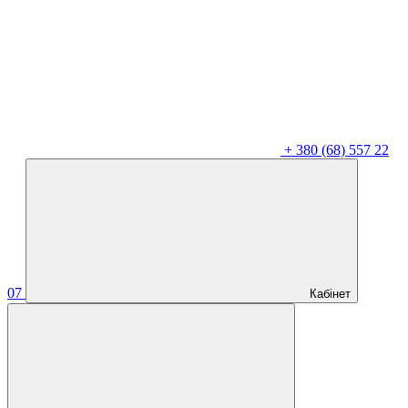
+
380 (68) 557 22
07
Кабінет