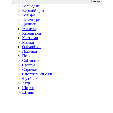
Назад
Весь одяг
Верхній одяг
Гольфи
Джемпери
Джинси
Жилети
Кардигани
Костюми
Майки
Олімпійки
Піджаки
Поло
Світшоти
Светри
Сорочки
Спортивний одяг
Футболки
Худі
Шорти
Штани