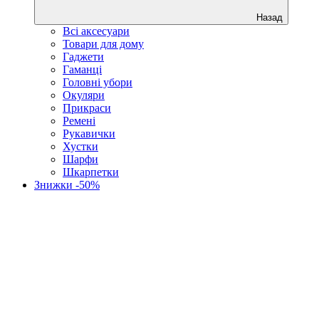
Назад
Всі аксесуари
Товари для дому
Гаджети
Гаманці
Головні убори
Окуляри
Прикраси
Ремені
Рукавички
Хустки
Шарфи
Шкарпетки
Знижки -50%