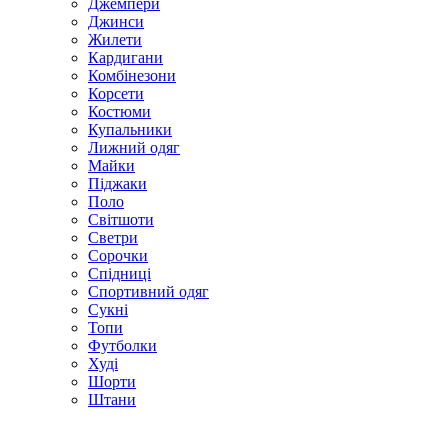
Джемпери
Джинси
Жилети
Кардигани
Комбінезони
Корсети
Костюми
Купальники
Лижний одяг
Майки
Піджаки
Поло
Світшоти
Светри
Сорочки
Спідниці
Спортивний одяг
Сукні
Топи
Футболки
Худі
Шорти
Штани