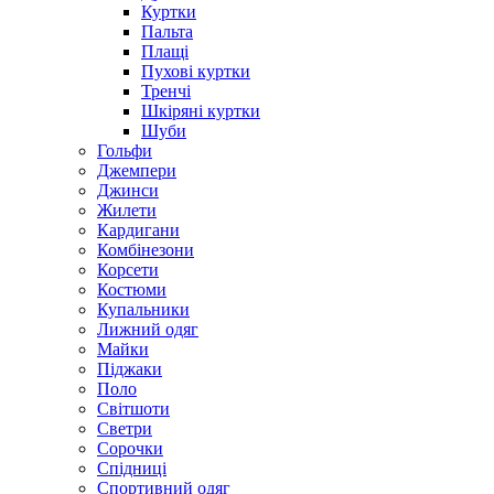
Куртки
Пальта
Плащі
Пухові куртки
Тренчі
Шкіряні куртки
Шуби
Гольфи
Джемпери
Джинси
Жилети
Кардигани
Комбінезони
Корсети
Костюми
Купальники
Лижний одяг
Майки
Піджаки
Поло
Світшоти
Светри
Сорочки
Спідниці
Спортивний одяг