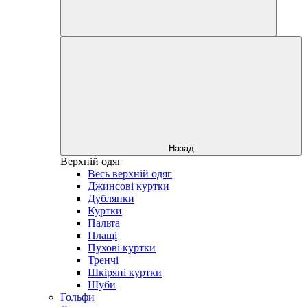
Назад
Верхній одяг
Весь верхній одяг
Джинсові куртки
Дублянки
Куртки
Пальта
Плащі
Пухові куртки
Тренчі
Шкіряні куртки
Шуби
Гольфи