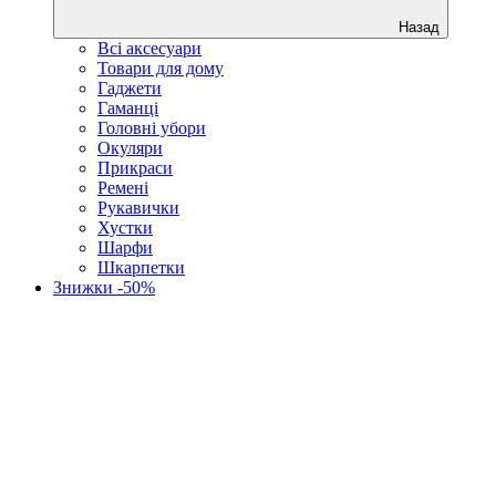
Назад
Всі аксесуари
Товари для дому
Гаджети
Гаманці
Головні убори
Окуляри
Прикраси
Ремені
Рукавички
Хустки
Шарфи
Шкарпетки
Знижки -50%