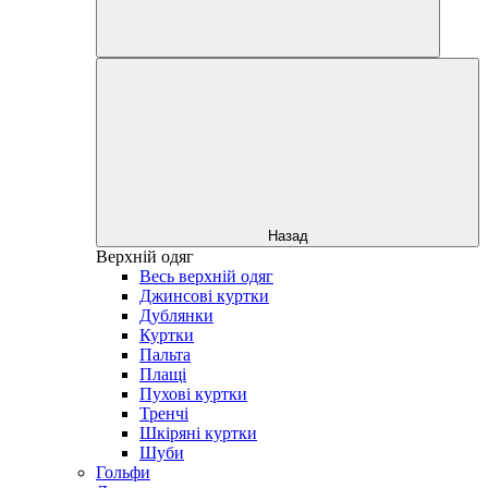
Назад
Верхній одяг
Весь верхній одяг
Джинсові куртки
Дублянки
Куртки
Пальта
Плащі
Пухові куртки
Тренчі
Шкіряні куртки
Шуби
Гольфи