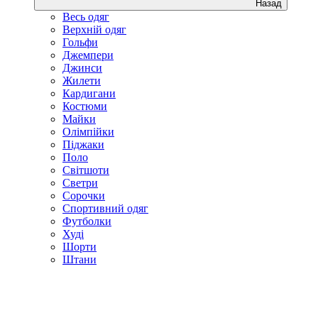
Назад
Весь одяг
Верхній одяг
Гольфи
Джемпери
Джинси
Жилети
Кардигани
Костюми
Майки
Олімпійки
Піджаки
Поло
Світшоти
Светри
Сорочки
Спортивний одяг
Футболки
Худі
Шорти
Штани