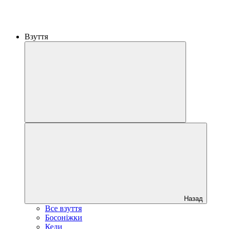
Взуття
Назад
Все взуття
Босоніжки
Кеди