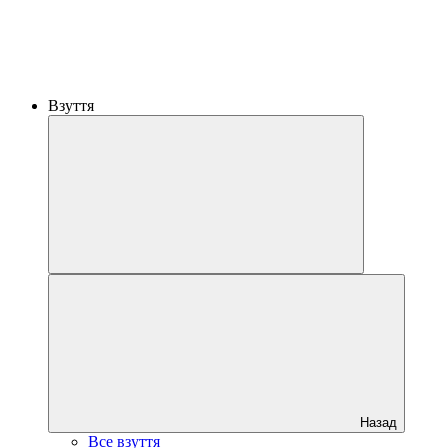
Взуття
Назад
Все взуття