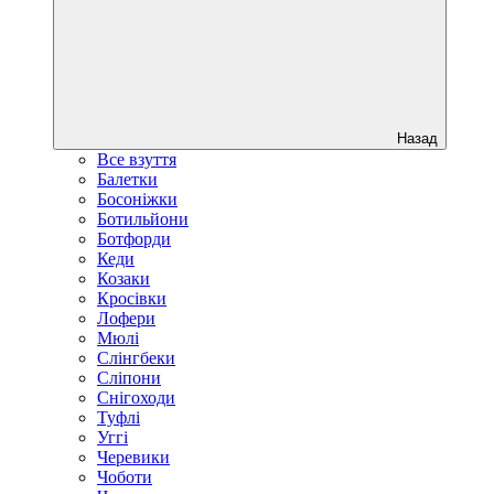
Назад
Все взуття
Балетки
Босоніжки
Ботильйони
Ботфорди
Кеди
Козаки
Кросівки
Лофери
Мюлі
Слінгбеки
Сліпони
Снігоходи
Туфлі
Уггі
Черевики
Чоботи