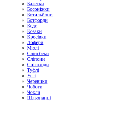
Балетки
Босоніжки
Ботильйони
Ботфорди
Кеди
Козаки
Кросівки
Лофери
Мюлі
Слінгбеки
Сліпони
Снігоходи
Туфлі
Уггі
Черевики
Чоботи
Чохли
Шльопанці