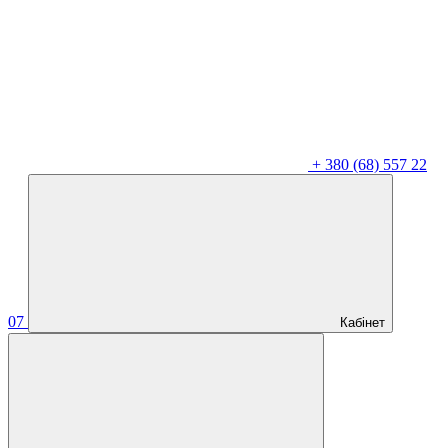
+
380 (68) 557 22
07
Кабінет