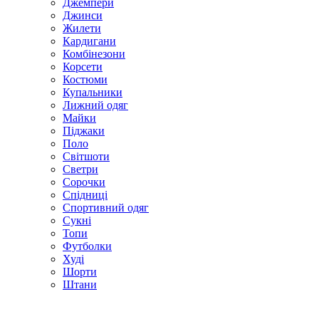
Джемпери
Джинси
Жилети
Кардигани
Комбінезони
Корсети
Костюми
Купальники
Лижний одяг
Майки
Піджаки
Поло
Світшоти
Светри
Сорочки
Спідниці
Спортивний одяг
Сукні
Топи
Футболки
Худі
Шорти
Штани