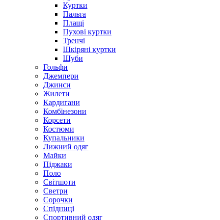
Куртки
Пальта
Плащі
Пухові куртки
Тренчі
Шкіряні куртки
Шуби
Гольфи
Джемпери
Джинси
Жилети
Кардигани
Комбінезони
Корсети
Костюми
Купальники
Лижний одяг
Майки
Піджаки
Поло
Світшоти
Светри
Сорочки
Спідниці
Спортивний одяг