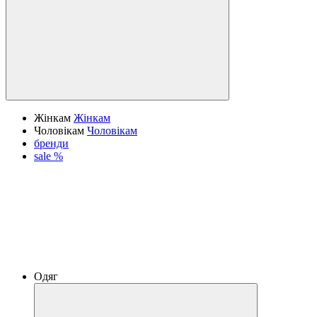
Жінкам
Жінкам
Чоловікам
Чоловікам
бренди
sale %
Одяг