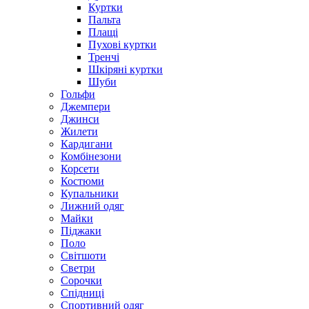
Куртки
Пальта
Плащі
Пухові куртки
Тренчі
Шкіряні куртки
Шуби
Гольфи
Джемпери
Джинси
Жилети
Кардигани
Комбінезони
Корсети
Костюми
Купальники
Лижний одяг
Майки
Піджаки
Поло
Світшоти
Светри
Сорочки
Спідниці
Спортивний одяг