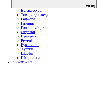
Назад
Всі аксесуари
Товари для дому
Гаджети
Гаманці
Головні убори
Окуляри
Прикраси
Ремені
Рукавички
Хустки
Шарфи
Шкарпетки
Знижки -50%