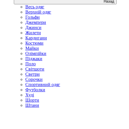
Назад
Весь одяг
Верхній одяг
Гольфи
Джемпери
Джинси
Жилети
Кардигани
Костюми
Майки
Олімпійки
Піджаки
Поло
Світшоти
Светри
Сорочки
Спортивний одяг
Футболки
Худі
Шорти
Штани