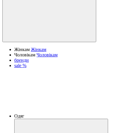
Жінкам
Жінкам
Чоловікам
Чоловікам
бренди
sale %
Одяг