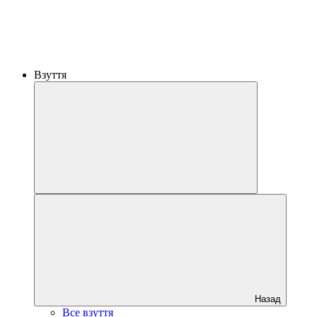
Взуття
Назад
Все взуття