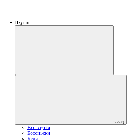
Взуття
Назад
Все взуття
Босоніжки
Кеди