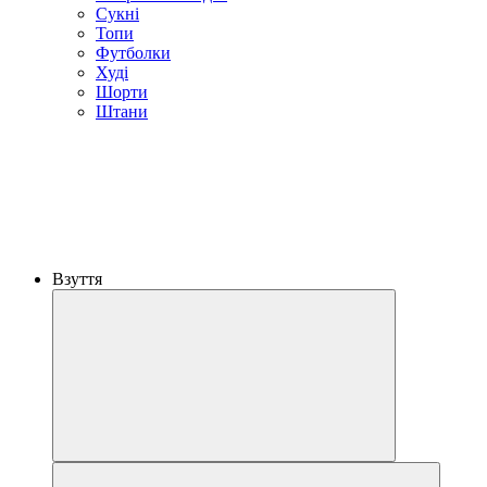
Сукні
Топи
Футболки
Худі
Шорти
Штани
Взуття