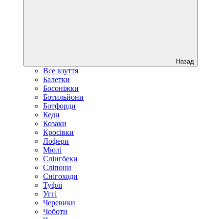
Назад
Все взуття
Балетки
Босоніжки
Ботильйони
Ботфорди
Кеди
Козаки
Кросівки
Лофери
Мюлі
Слінгбеки
Сліпони
Снігоходи
Туфлі
Уггі
Черевики
Чоботи