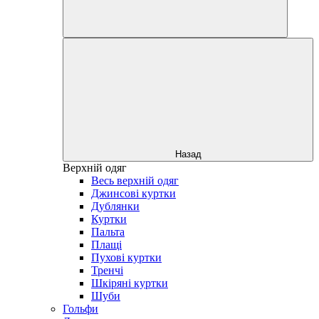
Назад
Верхній одяг
Весь верхній одяг
Джинсові куртки
Дублянки
Куртки
Пальта
Плащі
Пухові куртки
Тренчі
Шкіряні куртки
Шуби
Гольфи