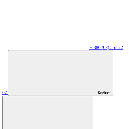
+
380 (68) 557 22
07
Кабінет