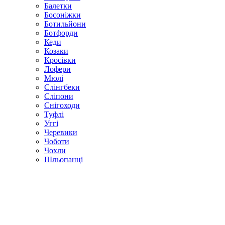
Балетки
Босоніжки
Ботильйони
Ботфорди
Кеди
Козаки
Кросівки
Лофери
Мюлі
Слінгбеки
Сліпони
Снігоходи
Туфлі
Уггі
Черевики
Чоботи
Чохли
Шльопанці