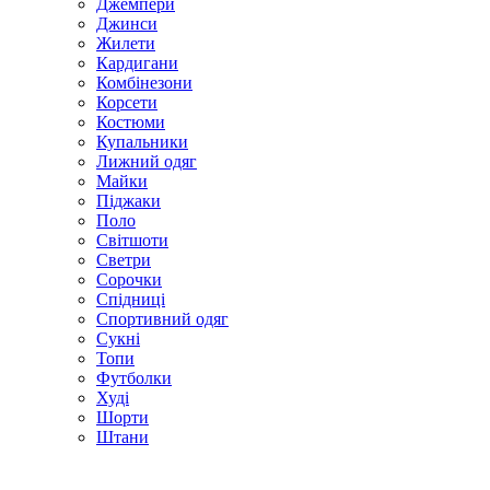
Джемпери
Джинси
Жилети
Кардигани
Комбінезони
Корсети
Костюми
Купальники
Лижний одяг
Майки
Піджаки
Поло
Світшоти
Светри
Сорочки
Спідниці
Спортивний одяг
Сукні
Топи
Футболки
Худі
Шорти
Штани