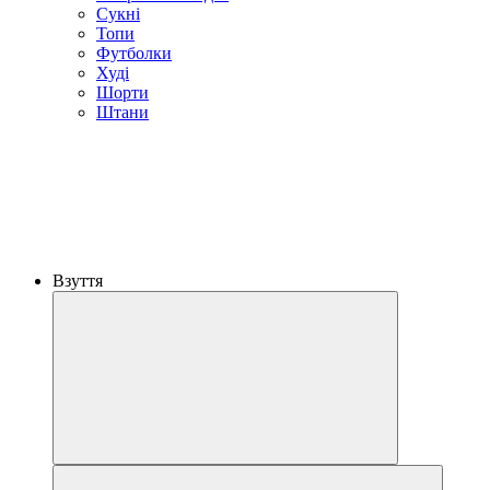
Сукні
Топи
Футболки
Худі
Шорти
Штани
Взуття