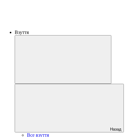
Взуття
Назад
Все взуття