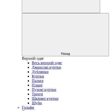
Назад
Верхній одяг
Весь верхній одяг
Джинсові куртки
Дублянки
Куртки
Пальта
Плащі
Пухові куртки
Тренчі
Шкіряні куртки
Шуби
Гольфи