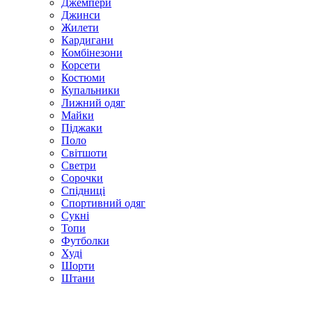
Джемпери
Джинси
Жилети
Кардигани
Комбінезони
Корсети
Костюми
Купальники
Лижний одяг
Майки
Піджаки
Поло
Світшоти
Светри
Сорочки
Спідниці
Спортивний одяг
Сукні
Топи
Футболки
Худі
Шорти
Штани