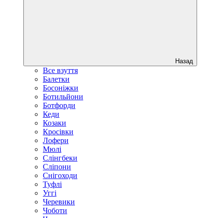
Назад
Все взуття
Балетки
Босоніжки
Ботильйони
Ботфорди
Кеди
Козаки
Кросівки
Лофери
Мюлі
Слінгбеки
Сліпони
Снігоходи
Туфлі
Уггі
Черевики
Чоботи