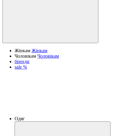
Жінкам
Жінкам
Чоловікам
Чоловікам
бренди
sale %
Одяг