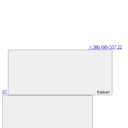
+
380 (68) 557 22
07
Кабінет