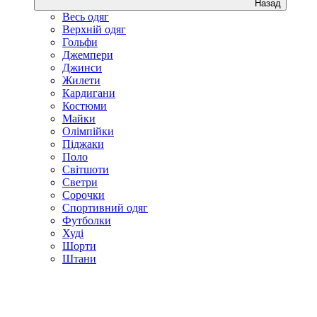
Назад
Весь одяг
Верхній одяг
Гольфи
Джемпери
Джинси
Жилети
Кардигани
Костюми
Майки
Олімпійки
Піджаки
Поло
Світшоти
Светри
Сорочки
Спортивний одяг
Футболки
Худі
Шорти
Штани