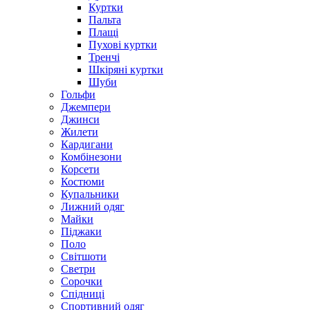
Куртки
Пальта
Плащі
Пухові куртки
Тренчі
Шкіряні куртки
Шуби
Гольфи
Джемпери
Джинси
Жилети
Кардигани
Комбінезони
Корсети
Костюми
Купальники
Лижний одяг
Майки
Піджаки
Поло
Світшоти
Светри
Сорочки
Спідниці
Спортивний одяг