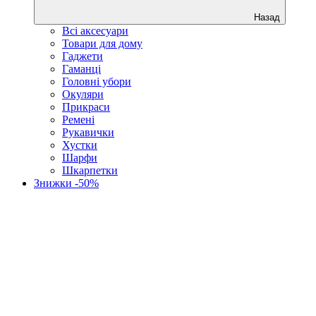
Назад
Всі аксесуари
Товари для дому
Гаджети
Гаманці
Головні убори
Окуляри
Прикраси
Ремені
Рукавички
Хустки
Шарфи
Шкарпетки
Знижки -50%