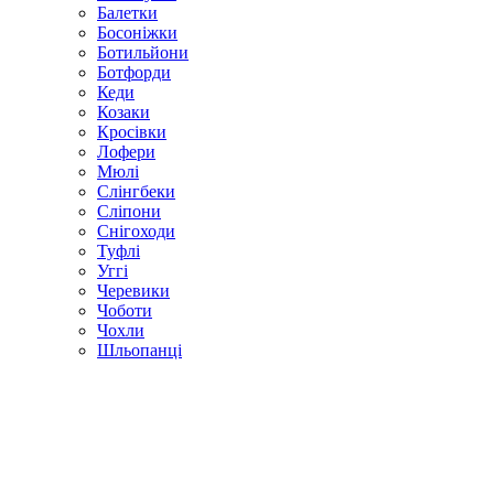
Балетки
Босоніжки
Ботильйони
Ботфорди
Кеди
Козаки
Кросівки
Лофери
Мюлі
Слінгбеки
Сліпони
Снігоходи
Туфлі
Уггі
Черевики
Чоботи
Чохли
Шльопанці