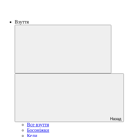
Взуття
Назад
Все взуття
Босоніжки
Кеди